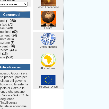
 per Mese
Video Fondazione
Contenuti
icoli
(1.058)
stero
(70)
talia
(988)
Forum
municati
(60)
cumenti
(24)
Punto della
uazione
(3)
erventi
(76)
United Nations
erviste
(433)
ri
(15)
izie
(584)
Articoli recenti
African Union
ncesco Guccini era
to preoccupato per
politica e il governo
dio contro Israele, la
European Union
gedia di Gaza e le
senze che pesano
 Silica e WAICO: le
nseguenze
l’Intelligenza
ificiale in economia