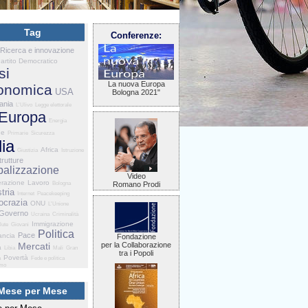
Tag
Conferenze:
Ricerca e innovazione
artito Democratico
si
La nuova Europa
onomica
USA
Bologna 2021"
ania
L'Ulivo
Legge elettorale
Europa
Energia
he
Primarie
Sicurezza
lia
Africa
Giustizia
Istruzione
trutture
balizzazione
Video
razione
Lavoro
Bologna
Romano Prodi
tria
Internet
Peacekeeping
crazia
ONU
L'Unione
Governo
Ucraina
Criminalità
Immigrazione
lute
Giovani
Politica
Pace
ancia
Fondazione
Mercati
per la Collaborazione
a
Libia
Mali
Gran
tra i Popoli
Povertà
a
Fede e politica
smo
Mese per Mese