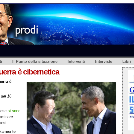
i
Il Punto della situazione
Interventi
Interviste
Libri
erra è cibernetica
erra è
del 16
inese
si sono
saminare
aesi.
olarmente