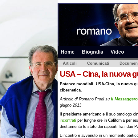
Home
Biografia
Video
Articoli
Comunicati
Document
USA – Cina, la nuova gu
Potenze mondiali. USA-Cina, la nuova gu
cibernetica.
Articolo di Romano Prodi su
Il Messaggero
giugno 2013
Il presidente americano e il suo omologo c
incontrati
per lunghe ore in California per e
direttamente lo stato dei rapporti fra i due P
L’incontro è avvenuto in un momento partic