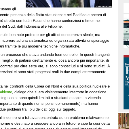
cusano gli
scente presenza della flotta statunitense nel Pacifico e ancora di
ù strette con tutti i Paesi che hanno contenziosi o timori nei
 del Sud, dall’Indonesia alle Filippine.
o sulle ben note proteste per gli atti di concorrenza sleale, ma
i ricorrere ad una sistematica ed organizzata attività di spionaggio
cani tramite le più moderne tecniche informatiche.
 un processo che stava andando fuori controllo. In questi frangenti
 meglio, di parlarsi direttamente e, cosa ancora più importante, di
contrati per oltre sette ore, si sono conosciuti e si sono studiati. A
crezioni ci sono stati progressi reali in due campi estremamente
a nei confronti della Corea del Nord e della sua politica nucleare e
ambiente
, dialogo che si era violentemente interrotto in occasione
ng non si sono quindi limitati a studiarsi e capirsi a vicenda
iù importante di quanto non si pensi comunemente) ma hanno
ue problemi tra i più delicati oggi sul tappeto.
all’incontro si è tuttavia concentrata su un problema relativamente
rme e destinato a crescere ancora in futuro, e cioè la così detta