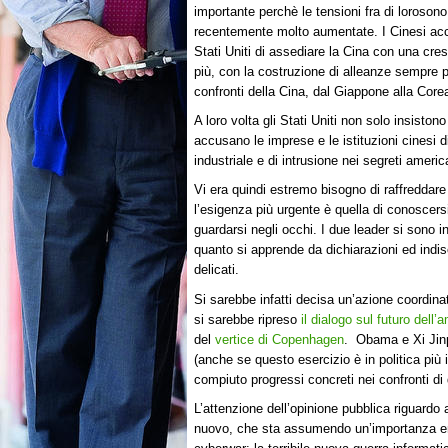
importante perchè le tensioni fra di lorosono
recentemente molto aumentate. I Cinesi ac
Stati Uniti di assediare la Cina con una cre
più, con la costruzione di alleanze sempre pi
confronti della Cina, dal Giappone alla Corea
A loro volta gli Stati Uniti non solo insiston
accusano le imprese e le istituzioni cinesi d
industriale e di intrusione nei segreti ameri
Vi era quindi estremo bisogno di raffreddare
l’esigenza più urgente è quella di conoscersi
guardarsi negli occhi. I due leader si sono in
quanto si apprende da dichiarazioni ed indis
delicati.
Si sarebbe infatti decisa un’azione coordinat
si sarebbe ripreso
il dialogo sul futuro dell’
del
vertice di Copenhagen
. Obama e Xi Jinpi
(anche se questo esercizio è in politica p
compiuto progressi concreti nei confronti di d
L’attenzione dell’opinione pubblica riguardo 
nuovo, che sta assumendo un’importanza eno