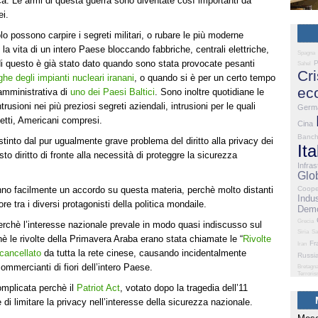
ica. Le armi di questa guerra sono diventate così importanti da
ei.
olo possono carpire i segreti militari, o rubare le più moderne
la vita di un intero Paese bloccando fabbriche, centrali elettriche,
Spagna
i questo è già stato dato quando sono stata provocate pesanti
P
Sahel
Cri
ghe degli impianti nucleari iranani
, o quando si è per un certo tempo
ec
amministrativa di
uno dei Paesi Baltici
. Sono inoltre quotidiane le
rusioni nei più preziosi segreti aziendali, intrusioni per le quali
Germ
getti, Americani compresi.
Cina
Banc
stinto dal pur ugualmente grave problema del diritto alla privacy dei
Ita
to diritto di fronte alla necessità di proteggre la sicurezza
Infras
Glo
anno facilmente un accordo su questa materia, perchè molto distanti
Coope
Indus
re tra i diversi protagonisti della politica mondaile.
Demo
Grecia
rchè l’interesse nazionale prevale in modo quasi indiscusso sul
Siria
Sa
chè le rivolte della Primavera Araba erano stata chiamate le “
Rivolte
Fr
Iran
 cancellato
da tutta la rete cinese, causando incidentalmente
Russi
commercianti di fiori dell’intero Paese.
Bretagn
Terrori
complicata perchè il
Patriot Act
, votato dopo la tragedia dell’11
 di limitare la privacy nell’interesse della sicurezza nazionale.