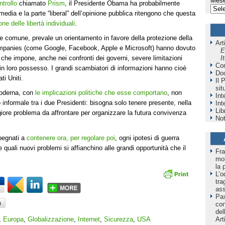
Mese
trollo
chiamato
Prism
, il Presidente Obama ha probabilmente
edia e la parte “liberal” dell’opinione pubblica ritengono che questa
ne delle libertà individuali
.
ne comune, prevale un orientamento in favore della protezione della
Art
 Companies (come Google, Facebook, Apple e Microsoft) hanno dovuto
E
I
che impone, anche nei confronti dei governi, severe limitazioni
Co
i in loro possesso. I grandi scambiatori di informazioni hanno cioè
Do
ti Uniti.
Il 
sit
moderna, con
le implicazioni politiche che esse comportano
, non
Int
 informale tra i due Presidenti: bisogna solo tenere presente, nella
Int
Lib
iore problema da affrontare per organizzare la futura convivenza
Not
pegnati a
contenere ora, per regolare poi
, ogni ipotesi di guerra
 quali nuovi problemi si affianchino alle grandi opportunità che il
Fra
mol
la 
L’o
tra
as
Pax
co
del
,
Europa
,
Globalizzazione
,
Internet
,
Sicurezza
,
USA
Art