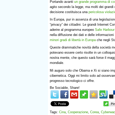
Portando avanti
un grande programma di con
agito secondo la legge, ma molti dei grandi m
decisione costituisca una
pericolosa violazio
In Europa, pur in assenza di una legislazio
“privacy” dei cittadini. Le grandi Internet
aderire al programma europeo
Safe Harbour
nella diffusione dei dati e delle informazion
minori gradi di libertà in Europa
che negli Sta
Queste drammatiche novità della società 
potevano essere certo risolte in un colloquio
nostra mente, che questo sarà forse il magg
mondiale.
Mi auguro solo che Obama e Xi si siano im
cibernetica. Oggi mi limito solo ad osservare
progresso tecnologico ci offre.
Be Sociable, Share!
Tags:
Cina
,
Cooperazione
,
Corea
,
Cyberwar