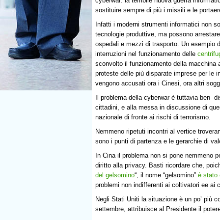
cyberwar: la terribile nuova guerra informat
sostituire sempre di più i missili e le portaer
Infatti i moderni strumenti informatici non s
tecnologie produttive, ma possono arrestare 
ospedali e mezzi di trasporto. Un esempio d
interruzioni nel funzionamento delle
centrifu
sconvolto il funzionamento della macchina 
proteste delle più disparate imprese per le int
vengono accusati ora i Cinesi, ora altri sog
Il problema della cyberwar è tuttavia ben di
cittadini, e alla messa in discussione di ques
nazionale di fronte ai rischi di terrorismo.
Nemmeno ripetuti incontri al vertice trover
sono i punti di partenza e le gerarchie di valo
In Cina il problema non si pone nemmeno pe
diritto alla privacy. Basti ricordare che, poi
del gelsomino
“, il nome “gelsomino”
è stato
problemi non indifferenti ai coltivatori ee ai 
Negli Stati Uniti la situazione è un po’ più 
settembre, attribuisce al Presidente il potere