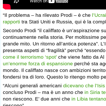
“Il problema – ha rilevato Prodi – è che
l’Ucra
rapporti
tra Stati Uniti e Russia, qui è la comp
Secondo Prodi “il califfato è un’aspirazione su
continuamente nella storia. Per moltissime p
grande mito. Un ritorno all’antica potenza”. L’
presenta aspetti di “fragilità” perché “essendo 
come il terrorismo ‘spot’
che viene fatto da A
un’enorme forza di espansione
perché sta age
mondo. Il califfato nasce con ambizioni territo
fondersi tra di loro. Questo lo ritengo molto pe
“Alcuni generali americani
dicevano che l’Isis
concluso Prodi – ma è un anno che
in Siria t
non riescono. E’ due anni che
in Libia tentano
riescono”.