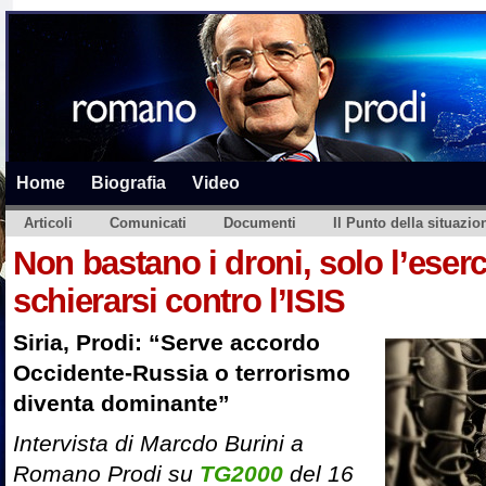
Home
Biografia
Video
Articoli
Comunicati
Documenti
Il Punto della situazio
Non bastano i droni, solo l’eserc
schierarsi contro l’ISIS
Siria, Prodi: “Serve accordo
Occidente-Russia o terrorismo
diventa dominante”
Intervista di Marcdo Burini a
Romano Prodi su
TG2000
del 16