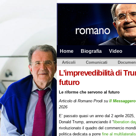
Home
Biografia
Video
Articoli
Comunicati
Document
L’imprevedibilità di Tr
futuro
Le riforme che servono al futuro
Articolo di Romano Prodi su
Il Messaggero
2026
E’ passato quasi un anno dal 2 aprile 2025, 
Donald Trump, annunciando il “
liberation da
rivoluzionato il quadro del commercio mond
politica dedicata a porre
fine al multilateral