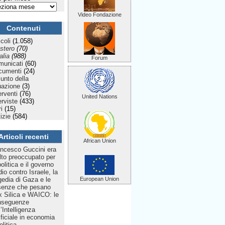
Video Fondazione
Contenuti
icoli
(1.058)
stero
(70)
talia
(988)
Forum
municati
(60)
cumenti
(24)
Punto della
uazione
(3)
erventi
(76)
United Nations
erviste
(433)
ri
(15)
izie
(584)
Articoli recenti
African Union
ncesco Guccini era
to preoccupato per
politica e il governo
dio contro Israele, la
gedia di Gaza e le
European Union
senze che pesano
 Silica e WAICO: le
nseguenze
l’Intelligenza
ificiale in economia
olitica