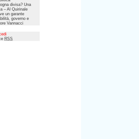
ogna divisa? Una
lia – Al Quirinale
ve un garante
bilità, governo e
tore Vannacci
cedi
ce
RSS