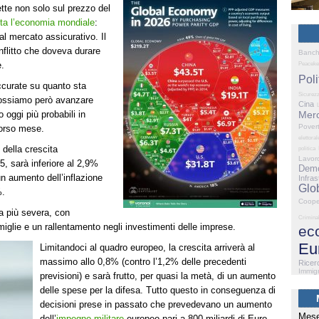
tte non solo sul prezzo del
tta l’economia mondiale
:
 al mercato assicurativo. Il
onflitto che doveva durare
Banc
e.
Peaceke
Poli
accurate su quanto sta
Sicurez
possiamo però avanzare
Cina
 oggi più probabili in
Merc
Pover
orso mese.
elettoral
 della crescita
politica
Lavor
, sarà inferiore al 2,9%
Demo
 un aumento dell’inflazione
Infras
Glo
%.
Coope
a più severa, con
Criminal
glie e un rallentamento negli investimenti delle imprese.
ec
Eu
Limitandoci al quadro europeo, la crescita arriverà al
massimo allo 0,8% (contro l’1,2% delle precedenti
Ricer
Immig
previsioni) e sarà frutto, per quasi la metà, di un aumento
delle spese per la difesa. Tutto questo in conseguenza di
decisioni prese in passato che prevedevano un aumento
Mese
dell’
impegno militare
europeo pari a 800 miliardi di Euro,