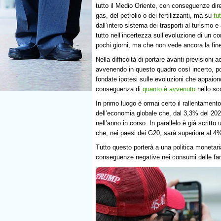
tutto il Medio Oriente, con conseguenze dire
gas, del petrolio o dei fertilizzanti, ma su
tu
dall’intero sistema dei trasporti al turismo e
tutto nell’incertezza sull’evoluzione di un c
pochi giorni, ma che non vede ancora la fin
Nella difficoltà di portare avanti previsioni 
avvenendo in questo quadro così incerto, 
fondate ipotesi sulle evoluzioni che appaiono
conseguenza di
quanto è avvenuto
nello sc
In primo luogo è ormai certo il rallentamento
dell’economia globale che, dal 3,3% del 2025
nell’anno in corso. In parallelo è già scritto
che, nei paesi dei G20, sarà superiore al 4
Tutto questo porterà a una politica monetari
conseguenze negative nei consumi delle fami