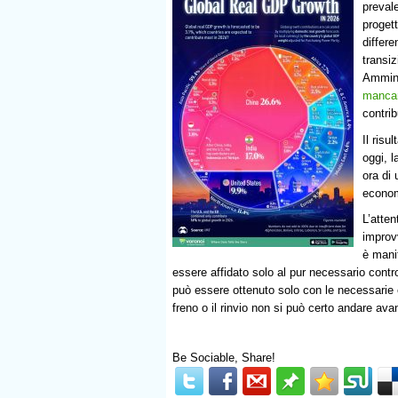
prevale
proget
differe
transiz
Ammini
mancar
contri
Il risu
oggi, l
ora di 
econom
L’atten
improv
è manif
essere affidato solo al pur necessario contr
può essere ottenuto solo con le necessarie
freno o il rinvio non si può certo andare avan
Be Sociable, Share!