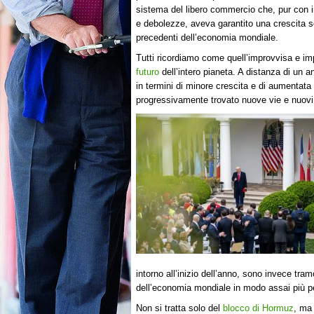
sistema del libero commercio che, pur con
e debolezze, aveva garantito una crescita 
precedenti dell’economia mondiale.
Tutti ricordiamo come quell’improvvisa e i
futuro
dell’intero pianeta. A distanza di un 
in termini di minore crescita e di aumentat
progressivamente trovato nuove vie e nuovi e
intorno all’inizio dell’anno, sono invece tramo
dell’economia mondiale in modo assai più pe
Non si tratta solo del
blocco di Hormuz
, ma