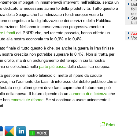
ntemente impiegati in innumerevoli interventi nell’edilizia, senza un
Bol
to dedicato al necessario aumento della produttività. Tutto questo a
fol
ser
nza della Spagna che ha indirizzato i fondi europei verso la
Sta
ione energetica e la digitalizzazione dei servizi e della Pubblica
fat
strazione. Nell’anno in corso verranno progressivamente a
e i fondi
del PNRR che, nel recente passato, hanno offerto un
Ac
Vo
buto alla nostra economia tra lo 0,3% e lo 0,4%.
ltato finale di tutto questo è che, se anche la guerra in Iran finisse
a nostra crescita non potrebbe superare lo 0,4%. Non si tratta per
un crollo, ma di un prolungamento del tempo in cui la nostra
ia si collocherà nella
parte più bassa
della classifica europea.
ta gestione del nostro bilancio ci mette al riparo da cadute
vise, ma l’aumento dei tassi di interesse del debito pubblico che si
estato negli ultimi giorni deve farci capire che il futuro non può
ollo della spesa. Il futuro dipende da un
aumento di efficienza
che
 e ben
conosciute riforme
. Se si continua a usare unicamente il
ti.