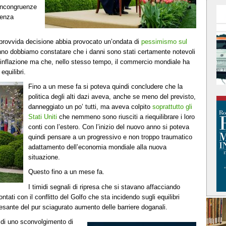
 incongruenze
senza
mprovvida decisione abbia provocato un’ondata di
pessimismo sul
anno dobbiamo constatare che i danni sono stati certamente notevoli
a inflazione ma che, nello stesso tempo, il commercio mondiale ha
quilibri.
Fino a un mese fa si poteva quindi concludere che la
politica degli alti dazi aveva, anche se meno del previsto,
danneggiato un po’ tutti, ma aveva colpito
soprattutto gli
Stati Uniti
che nemmeno sono riusciti a riequilibrare i loro
conti con l’estero. Con l’inizio del nuovo anno si poteva
quindi pensare a un progressivo e non troppo traumatico
adattamento dell’economia mondiale alla nuova
situazione.
Questo fino a un mese fa.
I timidi segnali di ripresa che si stavano affacciando
ntati con il conflitto del Golfo che sta incidendo sugli equilibri
sante del pur sciagurato aumento delle barriere doganali.
 di uno sconvolgimento di