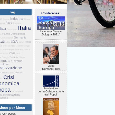
Tag
Conferenze:
Industria
he
Spagna
Grecia
Pace
eping
L'Unione
Italia
tica
Terrorismo
La nuova Europa
Partito Democratico
za
Bologna 2021"
Germania
L'Ulivo
Internet
ati
USA
Africa
Libia
Sahel
tà
Mali
Bologna
Giustizia
Legge
e
Gran Bretagna
Primarie
Fede e
ONU
Istruzione
Giovani
o
Francia
Energia
Salute
crazia
Governo
trutture
Video
balizzazione
Romano Prodi
razione
Russia
Siria
Crisi
ità
onomica
ropa
Fondazione
Iran
Ucraina
per la Collaborazione
tra i Popoli
ca e innovazione
razione
Mese per Mese
 per Mese