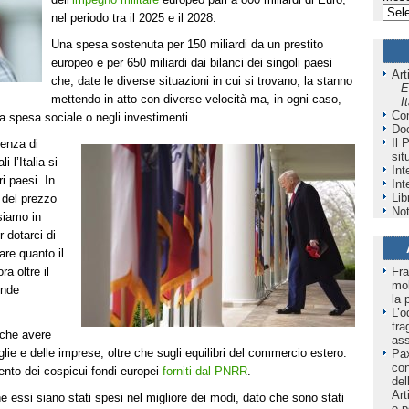
nel periodo tra il 2025 e il 2028.
Una spesa sostenuta per 150 miliardi da un prestito
europeo e per 650 miliardi dai bilanci dei singoli paesi
Art
che, date le diverse situazioni in cui si trovano, la stanno
E
mettendo in atto con diverse velocità ma, in ogni caso,
I
Co
la spesa sociale o negli investimenti.
Do
Il 
enza di
sit
i l’Italia si
Int
i paesi. In
Int
Lib
 del prezzo
Not
siamo in
 dotarci di
are quanto il
Fra
a oltre il
mol
ende
la 
L’o
tra
 che avere
as
lie e delle imprese, oltre che sugli equilibri del commercio estero.
Pax
co
ento dei cospicui fondi europei
forniti dal PNRR
.
del
Art
 essi siano stati spesi nel migliore dei modi, dato che sono stati
e p