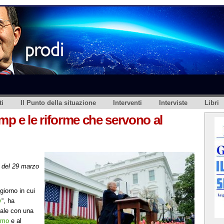
i
Il Punto della situazione
Interventi
Interviste
Libri
ump e le riforme che servono al
del 29 marzo
giorno in cui
y
“, ha
iale con una
ismo
e al