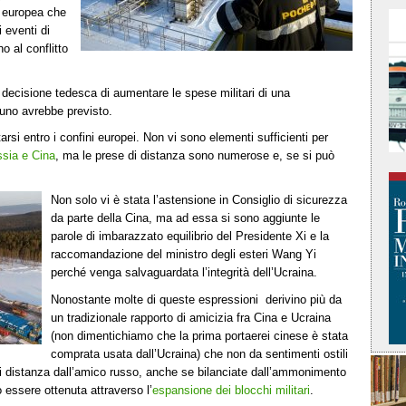
à europea che
 eventi di
no al conflitto
 decisione tedesca di aumentare le spese militari di una
uno avrebbe previsto.
rsi entro i confini europei. Non vi sono elementi sufficienti per
ssia e Cina
, ma le prese di distanza sono numerose e, se si può
Non solo vi è stata l’astensione in Consiglio di sicurezza
da parte della Cina, ma ad essa si sono aggiunte le
parole di imbarazzato equilibrio del Presidente Xi e la
raccomandazione del ministro degli esteri Wang Yi
perché venga salvaguardata l’integrità dell’Ucraina.
Nonostante molte di queste espressioni derivino più da
un tradizionale rapporto di amicizia fra Cina e Ucraina
(non dimentichiamo che la prima portaerei cinese è stata
comprata usata dall’Ucraina) che non da sentimenti ostili
i distanza dall’amico russo, anche se bilanciate dall’ammonimento
 essere ottenuta attraverso l’
espansione dei blocchi militari
.