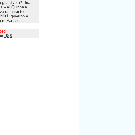
ogna divisa? Una
lia – Al Quirinale
ve un garante
bilità, governo e
tore Vannacci
cedi
ce
RSS