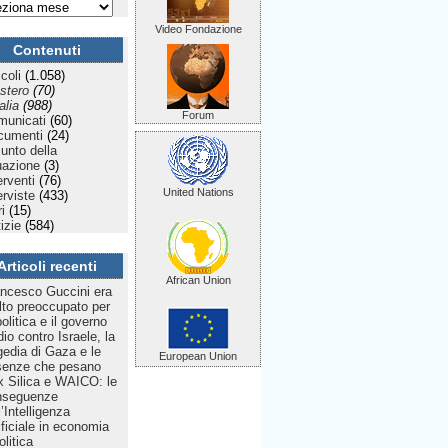
Video Fondazione
Contenuti
icoli
(1.058)
stero
(70)
talia
(988)
Forum
municati
(60)
cumenti
(24)
Punto della
uazione
(3)
erventi
(76)
United Nations
erviste
(433)
ri
(15)
izie
(584)
Articoli recenti
African Union
ncesco Guccini era
to preoccupato per
politica e il governo
dio contro Israele, la
gedia di Gaza e le
European Union
senze che pesano
 Silica e WAICO: le
nseguenze
l’Intelligenza
ificiale in economia
olitica