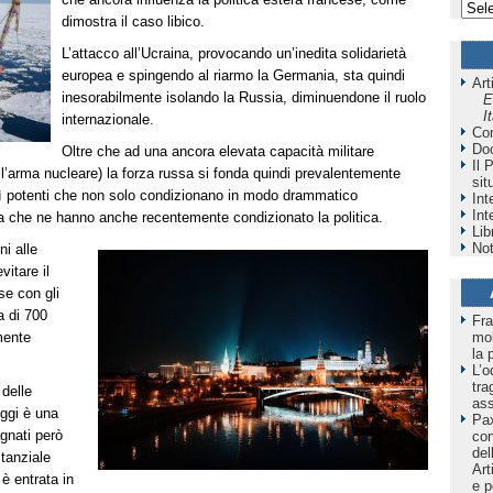
dimostra il caso libico.
L’attacco all’Ucraina, provocando un’inedita solidarietà
europea e spingendo al riarmo la Germania, sta quindi
Art
inesorabilmente isolando la Russia, diminuendone il ruolo
E
I
internazionale.
Co
Do
Oltre che ad una ancora elevata capacità militare
Il 
l’arma nucleare) la forza russa si fonda quindi prevalentemente
sit
ì potenti che non solo condizionano in modo drammatico
Int
Int
 ma che ne hanno anche recentemente condizionato la politica.
Lib
Not
ni alle
itare il
se con gli
a di 700
Fra
mol
mente
la 
L’o
tra
delle
as
oggi è una
Pax
gnati però
co
del
tanziale
Art
 è entrata in
e p