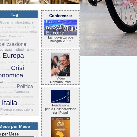
Tag
Conferenze:
Governo
Infrastrutture
razione
Francia
Iran
Salute
Africa
Ucraina
Bologna
Giustizia
Partito Democratico
La nuova Europa
razione
Bologna 2021"
balizzazione
crazia
Industria
Mali
Europa
ne
eping
Libia
Grecia
Fede e politica
Crisi
L'Unione
onomica
Video
ati
Romano Prodi
Gran Bretagna
Internet
Sahel
Politica
Sicurezza
Siria
Germania
smo
Primarie
he
Energia
Spagna
Criminalità
Italia
a
Legge elettorale
Fondazione
per la Collaborazione
Ricerca e innovazione
tra i Popoli
tà
Lavoro
Mese per Mese
 per Mese