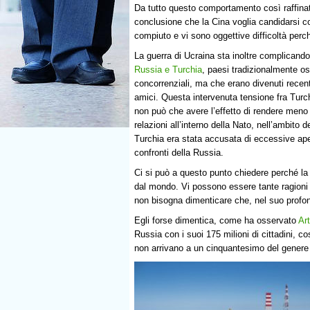
Da tutto questo comportamento così raffinata
conclusione che la Cina voglia candidarsi 
compiuto e vi sono oggettive difficoltà per
La guerra di Ucraina sta inoltre complicando 
Russia e Turchia
, paesi tradizionalmente osti
concorrenziali, ma che erano divenuti rece
amici. Questa intervenuta tensione fra Turc
non può che avere l’effetto di rendere meno 
relazioni all’interno della Nato, nell’ambito d
Turchia era stata accusata di eccessive ape
confronti della Russia.
Ci si può a questo punto chiedere perché la
dal mondo. Vi possono essere tante ragioni
non bisogna dimenticare che, nel suo profon
Egli forse dimentica, come ha osservato
Art
Russia con i suoi 175 milioni di cittadini, co
non arrivano a un cinquantesimo del genere 