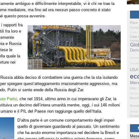
mente ambiguo e difficilmente interpretabile, vi è chi ne trae la
come mediatore, ma fino ad ora nessun passo concreto è stato
ché questo possa avvenire.
Pace
i rapporti fra
Coope
li fra loro e
L'Ulivo
Cina
ntemente
Immig
hia e Russia
Glo
tese le
Demo
ella quale la
Istruzio
rture nei
Peaceke
USA
ec
 Russia abbia deciso di combattere una guerra che la sta isolando
Merc
 per spiegare quest’atteggiamento irrazionalmente aggressivo, ma
ONU
do, Putin si sente erede della Russia degli Zar.
Terrori
Banc
uro Parisi
, che nel 1914, ultimo anno in cui imperavano gli Zar, la
stituiva un decimo dell’intera umanità mentre, oggi, i sui 146 milioni
Russi
umano e il PIL del Paese non raggiunge quello dell’Italia.
Giovani
Pover
D’altra parte è un comune comportamento degli imperi
quello di governare guardando al passato. Un sentimento
che ha avuto enorme importanza nel decidere la Brexit e
Mese
che ancora influenza la politica estera francese, come