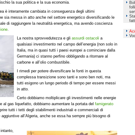
ischio la sua politica e la sua economia.
Bol
fol
pea è interamente cambiata in conseguenza degli ultimi
ser
Sta
e sia messa in atto anche nel settore energetico diversificando le
fat
finale di raggiungere la neutralità energetica, ma avendo coscienza
zione
.
Ac
Vo
La nostra sprovvedutezza e gli
assurdi ostacoli
a
qualsiasi investimento nel campo dell’energia (non solo in
Italia, ma in quasi tutti i paesi europei a cominciare dalla
Germania) ci stanno perfino obbligando a ritornare al
carbone e all’olio combustibile.
I rimedi per potere diversificare le fonti in questa
complessa transizione sono tanti e sono ben noti, ma
tutti esigono un lungo periodo di tempo per essere messi
in atto.
Certo dobbiamo moltiplicare gli investimenti nelle energie
e al gas liquefatto, dobbiamo aumentare la portata del
famigerato
re tutti i tetti degli stabilimenti industriali e commerciali di
e aggiuntive all’Algeria, anche se essa ha sempre più bisogno di
intanto,