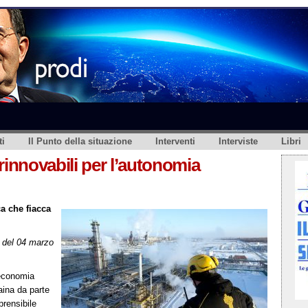
i
Il Punto della situazione
Interventi
Interviste
Libri
rinnovabili per l’autonomia
a che fiacca
del 04 marzo
’economia
aina da parte
prensibile