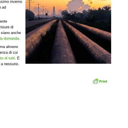
ossimo inverno
o ad
mente
misure di
vi siano anche
lla domanda
.
e, ma almeno
enza di cui
to di tutti
. E
e a nessuno.