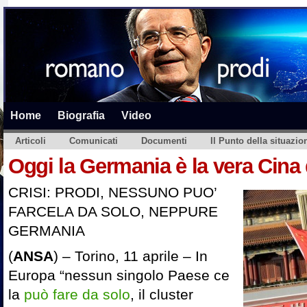
Home
Biografia
Video
Articoli
Comunicati
Documenti
Il Punto della situazio
Oggi la Germania è la vera Cin
CRISI: PRODI, NESSUNO PUO’
FARCELA DA SOLO, NEPPURE
GERMANIA
(
ANSA
) – Torino, 11 aprile – In
Europa “nessun singolo Paese ce
la
può fare da solo
, il cluster