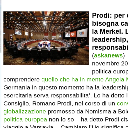
Prodi: per
bisogna ca
la Merkel.
leadership
responsabil
(
askanews
)
novembre 201
politica eur
comprendere
quello che ha in mente Angela 
Germania in questo momento ha la leadershi
esercitarla serva responsabilita’. Lo ha detto 
Consiglio, Romano Prodi, nel corso di un
con
globalizzazione
promosso da Nomisma a Bolo
politica europea
non lo so – ha detto Prodi ci
viaggio a Varsavia -. Cambiare l’Ue significa