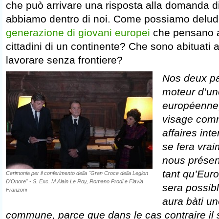
che può arrivare una risposta alla domanda di 
abbiamo dentro di noi. Come possiamo delu
generazione di giovani europei
che pensano a
cittadini di un continente? Che sono abituati a
lavorare senza frontiere?
Nos deux pa
moteur d’un
européenne,
visage com
affaires int
se fera vra
nous prése
tant qu’Euro
Cerimonia per il conferimento della "Gran Croce della Legion
D'Onore" - S. Exc. M.Alain Le Roy, Romano Prodi e Flavia
sera possibl
Franzoni
aura bàti un
commune, parce que dans le cas contraire il 