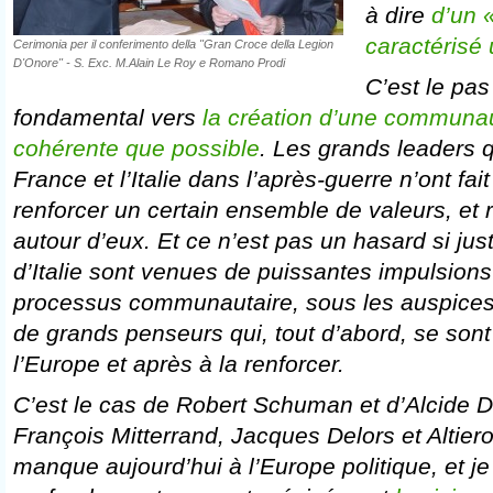
à dire
d’un 
caractéris
Cerimonia per il conferimento della "Gran Croce della Legion
D'Onore" - S. Exc. M.Alain Le Roy e Romano Prodi
C’est le pas
fondamental vers
la création d’une communau
cohérente que possible
. Les grands leaders q
France et l’Italie dans l’après-guerre n’ont fa
renforcer un certain ensemble de valeurs, et
autour d’eux. Et ce n’est pas un hasard si ju
d’Italie sont venues de puissantes impulsions
processus communautaire, sous les auspices
de grands penseurs qui, tout d’abord, se sont
l’Europe et après à la renforcer.
C’est le cas de Robert Schuman et d’Alcide 
François Mitterrand, Jacques Delors et Altiero
manque aujourd’hui à l’Europe politique, et je