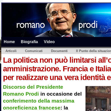
Home
Biografia
Video
Articoli
Comunicati
Documenti
Il Punto della situazio
La politica non può limitarsi all’
amministrazione. Francia e Itali
per realizzare una vera identità
Discorso del Presidente
Romano Prodi
in occasione del
conferimento della massima
onoreficienza francese
: la