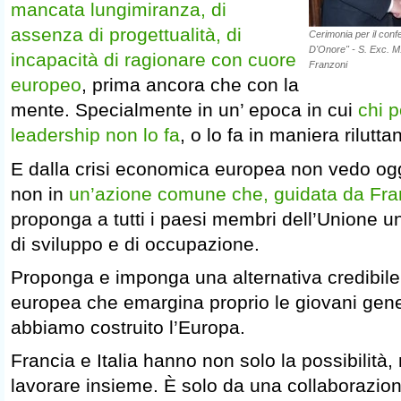
mancata lungimiranza, di
assenza di progettualità, di
Cerimonia per il conf
D'Onore" - S. Exc. M
incapacità di ragionare con cuore
Franzoni
europeo
, prima ancora che con la
mente. Specialmente in un’ epoca in cui
chi p
leadership non lo fa
, o lo fa in maniera rilutt
E dalla crisi economica europea non vedo ogg
non in
un’azione comune che, guidata da Franc
proponga a tutti i paesi membri dell’Unione u
di sviluppo e di occupazione.
Proponga e imponga una alternativa credibile 
europea che emargina proprio le giovani gener
abbiamo costruito l’Europa.
Francia e Italia hanno non solo la possibilità,
lavorare insieme. È solo da una collaborazio