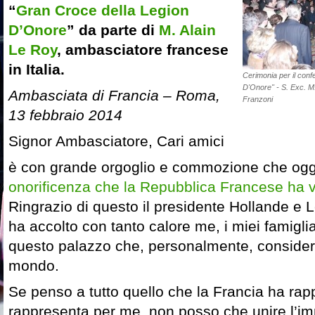
“
Gran Croce della Legion
D’Onore
” da parte di
M. Alain
Le Roy
, ambasciatore francese
in Italia.
Cerimonia per il conf
D'Onore" - S. Exc. M
Ambasciata di Francia – Roma,
Franzoni
13 febbraio 2014
Signor Ambasciatore, Cari amici
è con grande orgoglio e commozione che ogg
onorificenza che la Repubblica Francese ha v
Ringrazio di questo il presidente Hollande e 
ha accolto con tanto calore me, i miei famigliar
questo palazzo che, personalmente, considero 
mondo.
Se penso a tutto quello che la Francia ha rapp
rappresenta per me, non posso che unire l’im