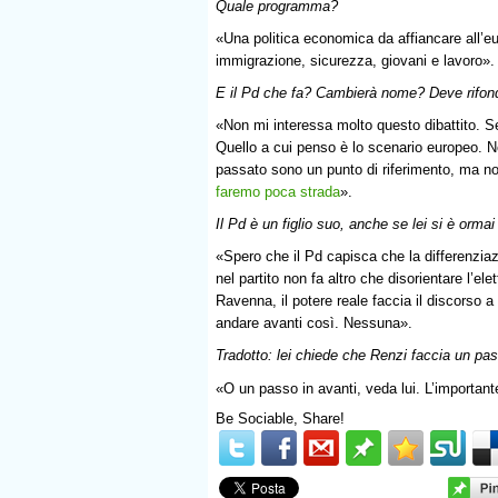
Quale programma?
«Una politica economica da affiancare all’eur
immigrazione, sicurezza, giovani e lavoro».
E il Pd che fa? Cambierà nome? Deve rifon
«Non mi interessa molto questo dibattito. S
Quello a cui penso è lo scenario europeo. No
passato sono un punto di riferimento, ma non
faremo poca strada
».
Il Pd è un figlio suo, anche se lei si è orma
«Spero che il Pd capisca che la differenzia
nel partito non fa altro che disorientare l’ele
Ravenna, il potere reale faccia il discorso 
andare avanti così. Nessuna».
Tradotto: lei chiede che Renzi faccia un pas
«O un passo in avanti, veda lui. L’important
Be Sociable, Share!