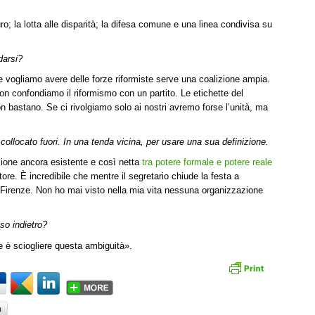
o; la lotta alle disparità; la difesa comune e una linea condivisa su
darsi?
e vogliamo avere delle forze riformiste serve una coalizione ampia.
n confondiamo il riformismo con un partito. Le etichette del
 bastano. Se ci rivolgiamo solo ai nostri avremo forse l’unità, ma
i collocato fuori. In una tenda vicina, per usare una sua definizione.
zione ancora esistente e così netta
tra potere formale e potere reale
ttore. È incredibile che mentre il segretario chiude la festa a
a Firenze. Non ho mai visto nella mia vita nessuna organizzazione
so indietro?
e è sciogliere questa ambiguità».