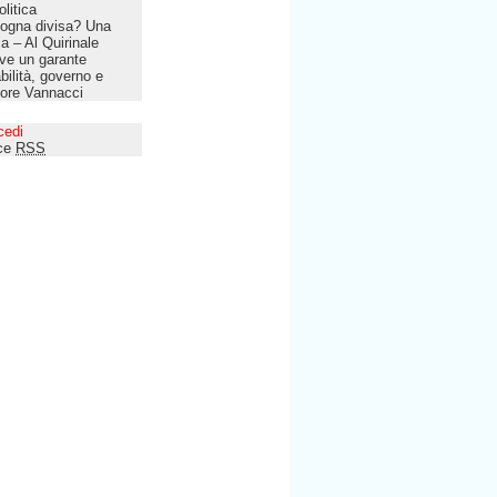
olitica
ogna divisa? Una
lia – Al Quirinale
ve un garante
bilità, governo e
tore Vannacci
cedi
ce
RSS