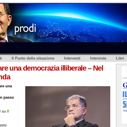
i
Il Punto della situazione
Interventi
Interviste
Libri
tare una democrazia illiberale – Nel
nda
are una
un passo
i su
Il
esto