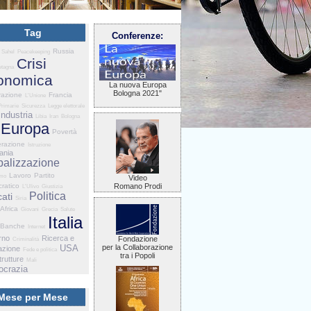
Tag
Conferenze:
Russia
Sahel
Peacekeeping
Crisi
etagna
onomica
La nuova Europa
Bologna 2021"
razione
Francia
L'Unione
Primarie
Sicurezza
Legge elettorale
Industria
Libia
Iran
Bologna
Europa
Povertà
razione
Istruzione
ania
balizzazione
Lavoro
Partito
smo
Video
ratico
Romano Prodi
L'Ulivo
Giustizia
Politica
ati
Siria
Africa
Giovani
Grecia
Salute
Italia
Banche
Internet
rno
Ricerca e
Fondazione
Criminalità
USA
per la Collaborazione
azione
Fede e politica
tra i Popoli
trutture
Mali
crazia
Mese per Mese