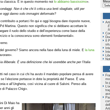
Mese
nza classica. E in questo momento noi
lo abbiamo bassissimo
».
ondaggi. Non è che chi li critica usa lenti sbagliate, utili per
che oggi danno solo immagini deformate?
 contribuito a portarci fin qui e oggi bisogna dare risposte nuove,
Art
d Martina. Questo non significa che si debbano accettare le
E
I
negare il ruolo dello studio e dell’esperienza come base della
Co
’esercizio e la conoscenza sono elementi fondamentali».
Do
Il 
overno.
sit
Int
el governo? Siamo ancora nella fase della luna di miele. E
la luna
Int
avorare».
Lib
Not
a illiberale. È una definizione che lei userebbe anche per l’Italia
tti nel caso in cui chi ha avuto il mandato popolare pensa di avere
Fra
 se l’elezione portasse in dote la proprietà del Paese. È una
mol
la 
nia e all’Ungheria, così vicina al cuore di Salvini. Penso alla
L’o
one di Palazzo Chigi».
tra
as
Pax
co
ni Di Maio ha
del
er anni gli
Art