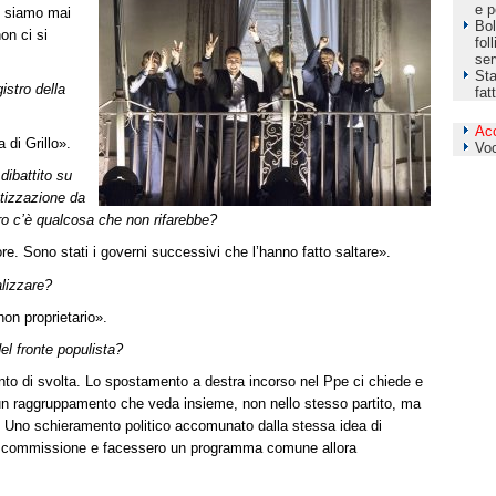
e p
ci siamo mai
Bol
on ci si
fol
ser
Sta
istro della
fat
Ac
a di Grillo».
Vo
dibattito su
atizzazione da
ro c’è qualcosa che non rifarebbe?
ore. Sono stati i governi successivi che l’hanno fatto saltare».
alizzare?
on proprietario».
del fronte populista?
o di svolta. Lo spostamento a destra incorso nel Ppe ci chiede e
i un raggruppamento che veda insieme, non nello stesso partito, ma
isti. Uno schieramento politico accomunato dalla stessa idea di
la commissione e facessero un programma comune allora