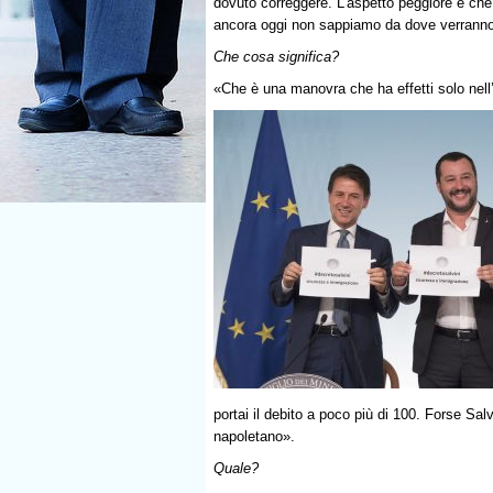
dovuto correggere. L’aspetto peggiore è che s
ancora oggi non sappiamo da dove verranno
Che cosa significa?
«Che è una manovra che ha effetti solo nell
portai il debito a poco più di 100. Forse S
napoletano».
Quale?