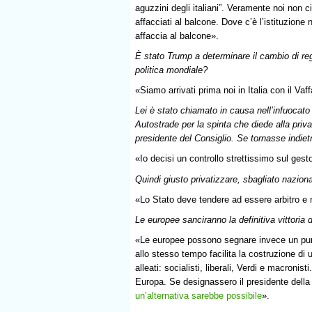
aguzzini degli italiani”. Veramente noi non 
affacciati al balcone. Dove c’è l’istituzione n
affaccia al balcone».
È stato Trump a determinare il cambio di reg
politica mondiale?
«Siamo arrivati prima noi in Italia con il Vaff
Lei è stato chiamato in causa nell’infuocato 
Autostrade per la spinta che diede alla priv
presidente del Consiglio. Se tornasse indiet
«Io decisi un controllo strettissimo sul gest
Quindi giusto privatizzare, sbagliato nazion
«Lo Stato deve tendere ad essere arbitro e n
Le europee sanciranno la definitiva vittoria 
«Le europee possono segnare invece un punt
allo stesso tempo facilita la costruzione d
alleati: socialisti, liberali, Verdi e macron
Europa. Se designassero il presidente del
un’alternativa sarebbe possibile
».