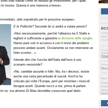
ono stati trattati come un residuo gli investimenti, per i quali
 le risorse. Questa è una manovra a breve».
Ucraina
’immediato, utile soprattutto per le prossime europee».
Gran Br
E le Politiche? Secondo lei si andrà a votare presto?
ec
«Non necessariamente, perché l’alleanza tra 5 Stelle e
Immig
Cina
leghisti è sufficiente a garantire
la divisione delle spoglie
.
ONU
Hanno pure voti in eccesso e con il rinvio dei problemi
Energia
possono andare avanti. Ovviamente se non interviene un
Coope
forte scontro…».
Germ
Glo
Intende dire che l’uscita dell’Italia dall’euro è uno
Terrori
scenario verosimile?
Democ
Merc
«No, sarebbe assurdo e folle. Ma, tra i decessi, esiste
Spagna
anche una certa percentuale di suicidi. Anch’io ho
Pace
criticato più volte l’Europa, però per mostrare i muscoli
Gove
bisogna averli. Quando toccò a me, prima di parlare
innov
Infras
alvini no, ma almeno Di Maio dovrebbe conoscere quel detto
Demo