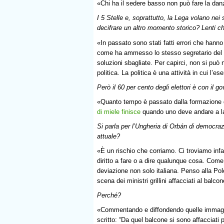
«Chi ha il sedere basso non può fare la da
I 5 Stelle e, soprattutto, la Lega volano nei s
decifrare un altro momento storico? Lenti 
«In passato sono stati fatti errori che hanno
come ha ammesso lo stesso segretario del P
soluzioni sbagliate. Per capirci, non si può 
politica. La politica è una attività in cui l
Però il 60 per cento degli elettori è con il g
«Quanto tempo è passato dalla formazione d
di miele finisce
quando uno deve andare a l
Si parla per l’Ungheria di Orbán di democrazi
attuale?
«È un rischio che corriamo. Ci troviamo infa
diritto a fare o a dire qualunque cosa. Come
deviazione non solo italiana. Penso alla Polo
scena dei ministri grillini affacciati al balc
Perché?
«Commentando e diffondendo quelle immagi
scritto: “Da quel balcone si sono affacciati p