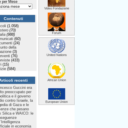
 per Mese
Video Fondazione
Contenuti
icoli
(1.058)
stero
(70)
Forum
talia
(988)
municati
(60)
cumenti
(24)
Punto della
uazione
(3)
United Nations
erventi
(76)
erviste
(433)
ri
(15)
izie
(584)
Articoli recenti
African Union
ncesco Guccini era
to preoccupato per
politica e il governo
dio contro Israele, la
European Union
gedia di Gaza e le
senze che pesano
 Silica e WAICO: le
nseguenze
l’Intelligenza
ificiale in economia