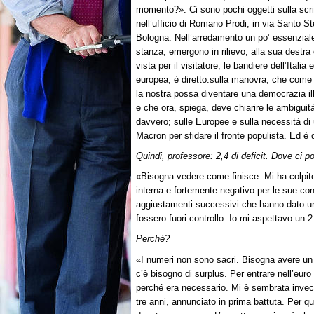
momento?». Ci sono pochi oggetti sulla scr
nell’ufficio di Romano Prodi, in via Santo S
Bologna. Nell’arredamento un po’ essenziale
stanza, emergono in rilievo, alla sua destra 
vista per il visitatore, le bandiere dell’Ita
europea, è diretto:sulla manovra, che come 
la nostra possa diventare una democrazia il
e che ora, spiega, deve chiarire le ambigui
davvero; sulle Europee e sulla necessità di
Macron per sfidare il fronte populista. Ed è
Quindi, professore: 2,4 di deficit. Dove ci 
«Bisogna vedere come finisce. Mi ha colpito i
interna e fortemente negativo per le sue c
aggiustamenti successivi che hanno dato un
fossero fuori controllo. Io mi aspettavo un 
Perché?
«I numeri non sono sacri. Bisogna avere un d
c’è bisogno di surplus. Per entrare nell’eur
perché era necessario. Mi è sembrata inve
tre anni, annunciato in prima battuta. Per 