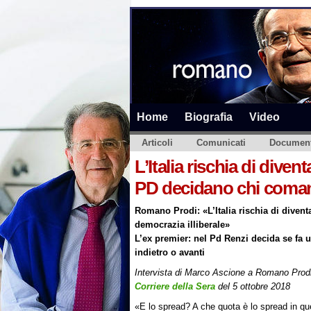
Home
Biografia
Video
Articoli
Comunicati
Document
L’Italia rischia di diven
PD decidano chi coma
Romano Prodi: «L’Italia rischia di divent
democrazia illiberale»
L’ex premier: nel Pd Renzi decida se fa 
indietro o avanti
Intervista di Marco Ascione a Romano Prod
Corriere della Sera
del 5 ottobre 2018
«E lo spread? A che quota è lo spread in qu