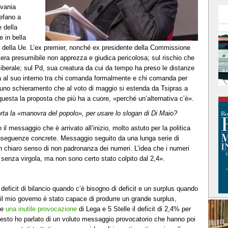
ivania
tefano a
 della
e in bella
lia e della Ue. L’ex premier, nonché ex presidente della Commissione
era presumibile non apprezza e giudica pericolosa; sul rischio che
liberale; sul Pd, sua creatura da cui da tempo ha preso le distanze
tà al suo interno tra chi comanda formalmente e chi comanda per
 uno schieramento che al voto di maggio si estenda da Tsipras a
 questa la proposta che più ha a cuore, «perché un’alternativa c’è».
porta la «manovra del popolo», per usare lo slogan di Di Maio?
l messaggio che è arrivato all’inizio, molto astuto per la politica
onseguenze concrete. Messaggio seguito da una lunga serie di
 chiaro senso di non padronanza dei numeri. L’idea che i numeri
2 senza virgola, ma non sono certo stato colpito dal 2,4».
eficit di bilancio quando c’è bisogno di deficit e un surplus quando
o il mio governo è stato capace di produrre un grande surplus,
ce
una inutile provocazione
di Lega e 5 Stelle il deficit di 2,4% per
questo ho parlato di un voluto messaggio provocatorio che hanno poi