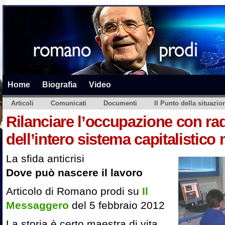
Home
Biografia
Video
Articoli
Comunicati
Documenti
Il Punto della situazio
Rilanciare l’occupazione con rad
dell’intero sistema capitalistico
La sfida anticrisi
Dove può nascere il lavoro
Articolo di Romano prodi su
Il
Messaggero
del 5 febbraio 2012
La storia è certo maestra di vita,