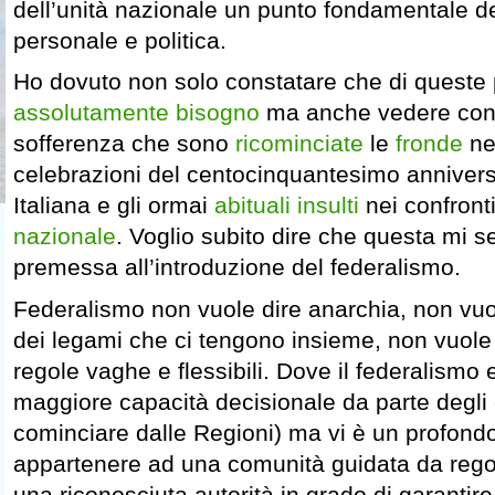
dell’unità nazionale un punto fondamentale del
personale e politica.
Ho dovuto non solo constatare che di queste 
assolutamente bisogno
ma anche vedere con
sofferenza che sono
ricominciate
le
fronde
nei
celebrazioni del centocinquantesimo anniversa
Italiana e gli ormai
abituali insulti
nei confront
nazionale
. Voglio subito dire che questa mi 
premessa all’introduzione del federalismo.
Federalismo non vuole dire anarchia, non vuo
dei legami che ci tengono insieme, non vuole
regole vaghe e flessibili. Dove il federalismo 
maggiore capacità decisionale da parte degli en
cominciare dalle Regioni) ma vi è un profond
appartenere ad una comunità guidata da regole
una riconosciuta autorità in grado di garantire