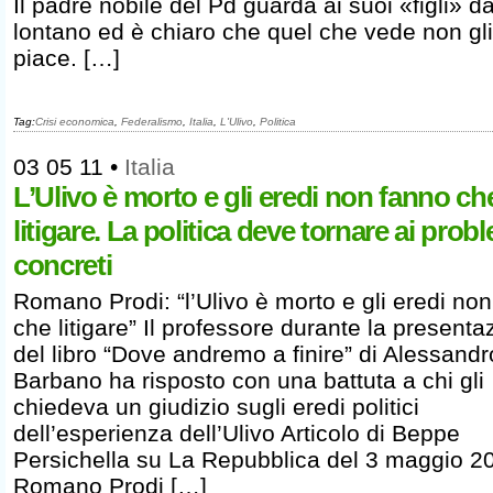
Il padre nobile del Pd guarda ai suoi «figli» d
lontano ed è chiaro che quel che vede non gli
piace. […]
Tag:
Crisi economica
,
Federalismo
,
Italia
,
L'Ulivo
,
Politica
03 05 11
•
Italia
L’Ulivo è morto e gli eredi non fanno ch
litigare. La politica deve tornare ai prob
concreti
Romano Prodi: “l’Ulivo è morto e gli eredi no
che litigare” Il professore durante la presenta
del libro “Dove andremo a finire” di Alessandr
Barbano ha risposto con una battuta a chi gli
chiedeva un giudizio sugli eredi politici
dell’esperienza dell’Ulivo Articolo di Beppe
Persichella su La Repubblica del 3 maggio 2
Romano Prodi […]