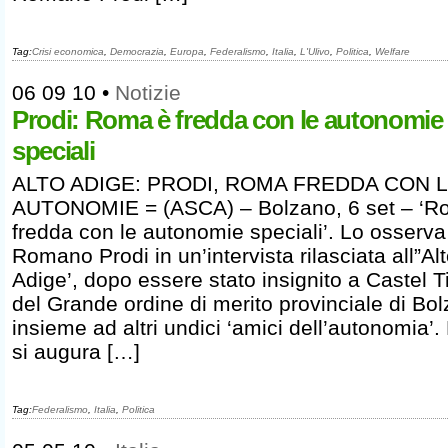
Tag:
Crisi economica
,
Democrazia
,
Europa
,
Federalismo
,
Italia
,
L'Ulivo
,
Politica
,
Welfare
06 09 10
•
Notizie
Prodi: Roma è fredda con le autonomie
speciali
ALTO ADIGE: PRODI, ROMA FREDDA CON 
AUTONOMIE = (ASCA) – Bolzano, 6 set – ‘R
fredda con le autonomie speciali’. Lo osserva
Romano Prodi in un’intervista rilasciata all”Al
Adige’, dopo essere stato insignito a Castel T
del Grande ordine di merito provinciale di Bo
insieme ad altri undici ‘amici dell’autonomia’.
si augura […]
Tag:
Federalismo
,
Italia
,
Politica