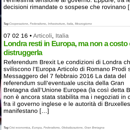
decisioni rimandate o sospese che rovinano 
Tag:
Cooperazione
,
Federalismo
,
Infrastrutture
,
Italia
,
Mezzogiorno
07 02 16
•
Articoli
,
Italia
Londra resti in Europa, ma non a costo 
distruggerla
Referendum Brexit Le condizioni di Londra c
sviliscono l’Europa Articolo di Romano Prodi s
Messaggero del 7 febbraio 2016 La data del
referendum sull’eventuale uscita della Gran
Bretagna dall’Unione Europea (la così detta B
non è ancora stata stabilita ma i negoziati in 
fra il governo inglese e le autorità di Bruxelle
manifestano […]
Tag:
Crisi economica
,
Europa
,
Federalismo
,
Globalizzazione
,
Gran Bretagna