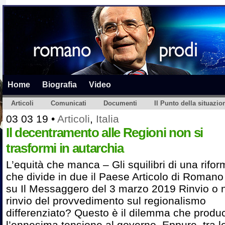
Home
Biografia
Video
Articoli
Comunicati
Documenti
Il Punto della situazio
03 03 19
•
Articoli
,
Italia
Il decentramento alle Regioni non si
trasformi in autarchia
L’equità che manca – Gli squilibri di una rifo
che divide in due il Paese Articolo di Romano
su Il Messaggero del 3 marzo 2019 Rinvio o 
rinvio del provvedimento sul regionalismo
differenziato? Questo è il dilemma che produ
l’ennesima tensione al governo. Eppure, tra l