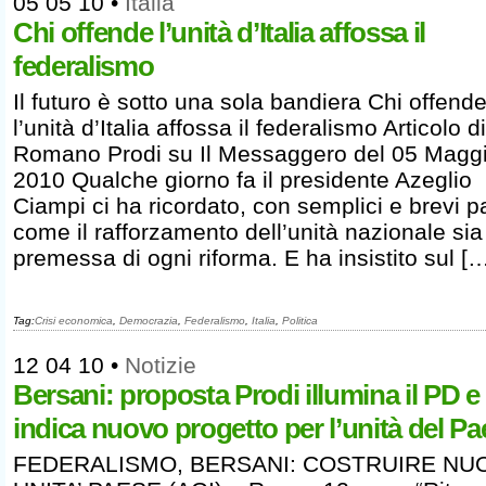
05 05 10
•
Italia
Chi offende l’unità d’Italia affossa il
federalismo
Il futuro è sotto una sola bandiera Chi offend
l’unità d’Italia affossa il federalismo Articolo di
Romano Prodi su Il Messaggero del 05 Magg
2010 Qualche giorno fa il presidente Azeglio
Ciampi ci ha ricordato, con semplici e brevi p
come il rafforzamento dell’unità nazionale sia
premessa di ogni riforma. E ha insistito sul [
Tag:
Crisi economica
,
Democrazia
,
Federalismo
,
Italia
,
Politica
12 04 10
•
Notizie
Bersani: proposta Prodi illumina il PD e
indica nuovo progetto per l’unità del Pa
FEDERALISMO, BERSANI: COSTRUIRE NU