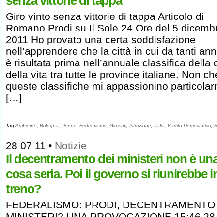
senza vittorie di tappa
Giro vinto senza vittorie di tappa Articolo di
Romano Prodi su Il Sole 24 Ore del 5 dicemb
2011 Ho provato una certa soddisfazione
nell’apprendere che la città in cui da tanti ann
è risultata prima nell’annuale classifica della 
della vita tra tutte le province italiane. Non ch
queste classifiche mi appassionino particola
[…]
Tag:
Ambiente
,
Bologna
,
Donne
,
Federalismo
,
Giovani
,
Istruzione
,
Italia
,
Partito Democratico
,
R
28 07 11
•
Notizie
Il decentramento dei ministeri non è un
cosa seria. Poi il governo si riunirebbe i
treno?
FEDERALISMO: PRODI, DECENTRAMENTO
MINISTERI? UNA PROVOCAZIONE 15:46 28