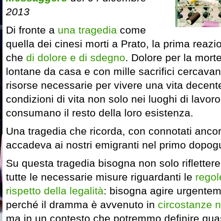
2013
Di fronte a
una tragedia
come
quella dei cinesi morti a Prato, la prima rea
che
di dolore e di sdegno
. Dolore per la mort
lontane da casa e con mille sacrifici cercava
risorse necessarie per vivere una vita decent
condizioni di vita non solo nei luoghi di lav
consumano il resto della loro esistenza.
Una tragedia che ricorda, con connotati ancor
accadeva ai nostri emigranti nel primo dopog
Su questa tragedia bisogna non solo rifletter
tutte le necessarie misure riguardanti le
regol
rispetto della legalità
: bisogna agire urgentem
perché il dramma è avvenuto in
circostanze n
ma in un contesto che potremmo definire quas