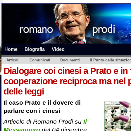
Home
Biografia
Video
Articoli
Comunicati
Documenti
Il Punto della situazio
Dialogare coi cinesi a Prato e in t
cooperazione reciproca ma nel p
delle leggi
Il caso Prato e il dovere di
parlare con i cinesi
Articolo di Romano Prodi su
Il
Messaggero
del 04 dicembre