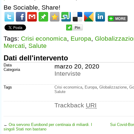
Be Sociable, Share!
Tags:
Crisi economica
,
Europa
,
Globalizzazi
Mercati
,
Salute
Dati dell'intervento
Data
marzo 20, 2020
Categoria
Interviste
Tags
Crisi economica
,
Europa
,
Globalizzazione
,
Go
Salute
Trackback
URI
←
Ora servono Eurobond per centinaia di miliardi. I
Sui Covid-Bon
singoli Stati non bastano