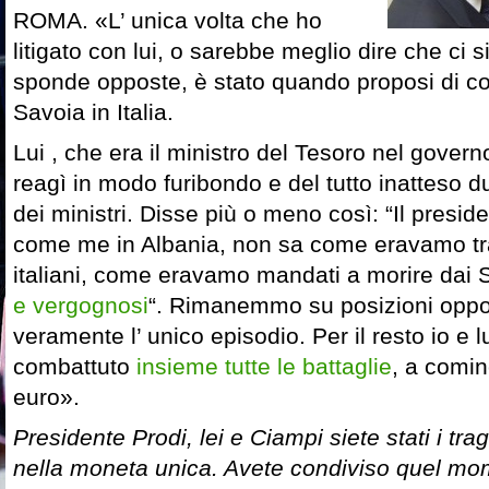
ROMA. «L’ unica volta che ho
litigato con lui, o sarebbe meglio dire che ci 
sponde opposte, è stato quando proposi di cons
Savoia in Italia.
Lui , che era il ministro del Tesoro nel gover
reagì in modo furibondo e del tutto inatteso d
dei ministri. Disse più o meno così: “Il presid
come me in Albania, non sa come eravamo trat
italiani, come eravamo mandati a morire dai S
e vergognosi
“. Rimanemmo su posizioni oppo
veramente l’ unico episodio. Per il resto io e 
combattuto
insieme tutte le battaglie
, a cominc
euro».
Presidente Prodi, lei e Ciampi siete stati i tragh
nella moneta unica. Avete condiviso quel mom