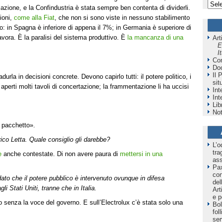
zazione, e la Confindustria è stata sempre ben contenta di dividerli.
ioni,
come alla Fiat
, che non si sono viste in nessuno stabilimento
ro: in Spagna è inferiore di appena il 7%; in Germania è superiore di
lavora. È la paralisi del sistema produttivo. È
la mancanza di una
Art
E
I
Co
Do
Il 
rla in decisioni concrete. Devono capirlo tutti: il potere politico, i
sit
 aperti molti tavoli di concertazione; la frammentazione li ha uccisi
Int
Int
Lib
Not
 pacchetto».
ico Letta. Quale consiglio gli darebbe?
L’o
tra
e
anche contestate. Di non avere paura di
mettersi in una
as
Pax
co
dato che il potere pubblico è intervenuto ovunque in difesa
del
li Stati Uniti, tranne che in Italia.
Art
e p
so senza la voce del governo. E sull’Electrolux c’è stata solo una
Bol
fol
ser