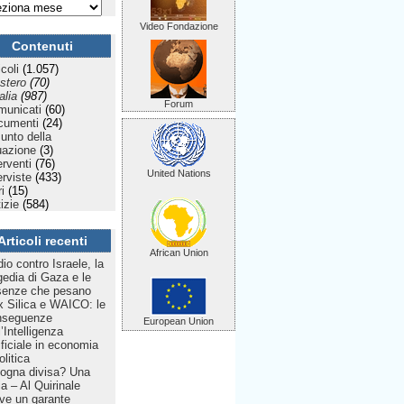
Video Fondazione
Contenuti
icoli
(1.057)
stero
(70)
talia
(987)
Forum
municati
(60)
cumenti
(24)
Punto della
uazione
(3)
erventi
(76)
United Nations
erviste
(433)
ri
(15)
izie
(584)
Articoli recenti
African Union
dio contro Israele, la
gedia di Gaza e le
senze che pesano
 Silica e WAICO: le
nseguenze
European Union
l’Intelligenza
ificiale in economia
olitica
ogna divisa? Una
lia – Al Quirinale
ve un garante