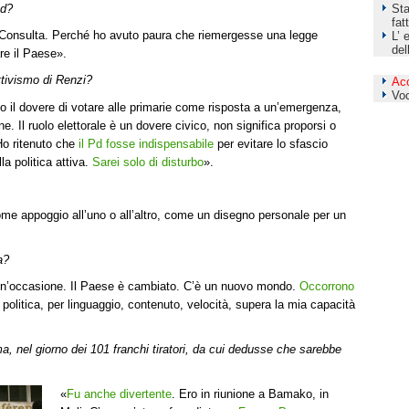
Sta
Pd?
fat
 Consulta. Perché ho avuto paura che riemergesse una legge
L’ 
del
re il Paese».
ttivismo di Renzi?
Ac
Vo
 il dovere di votare alle primarie come risposta a un’emergenza,
e. Il ruolo elettorale è un dovere civico, non significa proporsi o
Ho ritenuto che
il Pd fosse indispensabile
per evitare lo sfascio
la politica attiva.
Sarei solo di disturbo
».
me appoggio all’uno o all’altro, come un disegno personale per un
a?
di un’occasione. Il Paese è cambiato. C’è un nuovo mondo.
Occorrono
 politica, per linguaggio, contenuto, velocità, supera la mia capacità
, nel giorno dei 101 franchi tiratori, da cui dedusse che sarebbe
«
Fu anche divertente
. Ero in riunione a Bamako, in