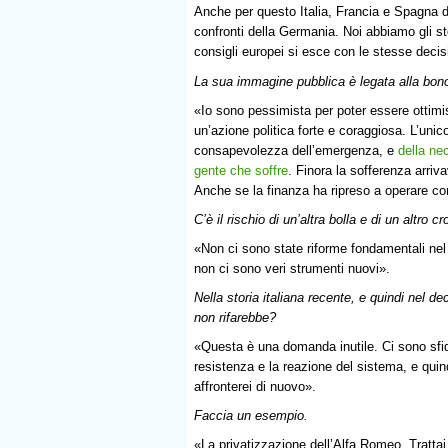
Anche per questo Italia, Francia e Spagna 
confronti della Germania. Noi abbiamo gli st
consigli europei si esce con le stesse decisi
La sua immagine pubblica è legata alla bonom
«Io sono pessimista per poter essere ottimi
un’azione politica forte e coraggiosa. L’uni
consapevolezza dell’emergenza, e
della ne
gente che soffre
. Finora la sofferenza arriv
Anche se la finanza ha ripreso a operare c
C’è il rischio di un’altra bolla e di un altro cr
«Non ci sono state riforme fondamentali nel
non ci sono veri strumenti nuovi».
Nella storia italiana recente, e quindi nel d
non rifarebbe?
«Questa è una domanda inutile. Ci sono sfid
resistenza e la reazione del sistema, e quin
affronterei di nuovo».
Faccia un esempio.
«La privatizzazione dell’Alfa Romeo. Tratta