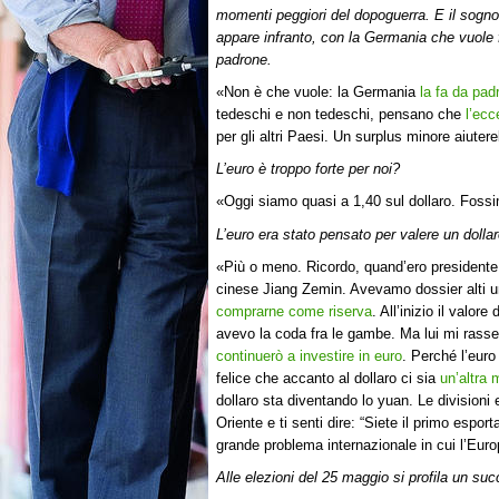
momenti peggiori del dopoguerra. E il sogn
appare infranto, con la Germania che vuole 
padrone.
«Non è che vuole: la Germania
la fa da pad
tedeschi e non tedeschi, pensano che
l’ecc
per gli altri Paesi. Un surplus minore aiuter
L’euro è troppo forte per noi?
«Oggi siamo quasi a 1,40 sul dollaro. Foss
L’euro era stato pensato per valere un dolla
«Più o meno. Ricordo, quand’ero presidente 
cinese Jiang Zemin. Avevamo dossier alti un
comprarne come riserva
. All’inizio il valor
avevo la coda fra le gambe. Ma lui mi rasse
continuerò a investire in euro
. Perché l’eur
felice che accanto al dollaro ci sia
un’altra
dollaro sta diventando lo yuan. Le divisioni
Oriente e ti senti dire: “Siete il primo espor
grande problema internazionale in cui l’Eur
Alle elezioni del 25 maggio si profila un s