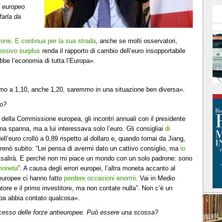
o europeo
farla da
rone
.
E continua per la sua strada
, anche se molti osservatori,
essivo surplus
renda il rapporto di cambio dell’euro insopportabile
ebbe l’economia di tutta l’Europa».
imo a 1,10, anche 1,20, saremmo in una situazione ben diversa».
ro?
della Commissione europea, gli incontri annuali con il presidente
a spanna, ma a lui interessava solo l’euro. Gli consigliai
di
e dell’euro crollò a 0,89 rispetto al dollaro e, quando tornai da Jiang,
renò subito: “Lei pensa di avermi dato un cattivo consiglio, ma
io
o salirà. E perché non mi piace un mondo con un solo padrone: sono
 moneta
”. A causa degli errori europei, l’altra moneta accanto al
 europee ci hanno fatto
perdere occasioni enormi
. Vai in Medio
tatore e il primo investitore, ma non contate nulla”. Non c’è un
opa abbia contato qualcosa».
uccesso delle forze antieuropee. Può essere una scossa?