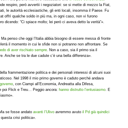
e respiro, però avvertii i negoziatori: se si mette di mezzo la Fiat,
ti, le autorità ecclesiastiche, gli enti locali, insomma il Paese. Fu
at offrì qualche soldo in più ma, in ogni caso, non vi furono
ero dicendo: “Ci spiace molto; lei però ci aveva detto la verità”».
. Ma penso che oggi l’Italia abbia bisogno di essere messa di fronte
. Verrà il momento in cui le sfide non si potranno non affrontare. Se
redo di aver rischiato sempre
. Non a caso, sia il primo sia il
re. Anche se tra le due cadute c’è una bella differenza».
lla frammentazione politica e dei personali interessi di alcuni suoi
aticoso. Nel 1998 il mio primo governo è caduto perché andava
 governo
, con Ciampi all’Economia, Andreatta alla Difesa,
ia e poi Flick e Treu… Peggio ancora:
hanno distrutto l’entusiasmo
. E
usiasmo».
e. Ma se fosse andato
avanti l’Ulivo
avremmo avuto
il Pd già quindici
 questa crisi politica».