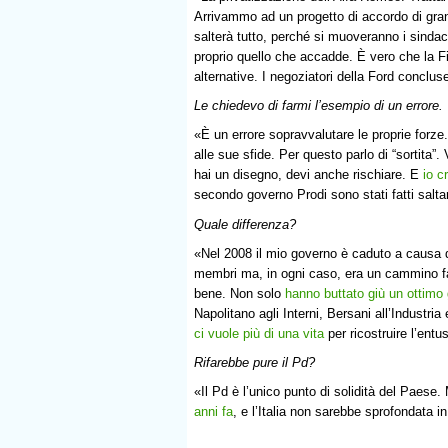
Arrivammo ad un progetto di accordo di grand
salterà tutto, perché si muoveranno i sindaca
proprio quello che accadde. È vero che la Fi
alternative. I negoziatori della Ford conclus
Le chiedevo di farmi l’esempio di un errore.
«È un errore sopravvalutare le proprie forze
alle sue sfide. Per questo parlo di “sortita”
hai un disegno, devi anche rischiare. E
io c
secondo governo Prodi sono stati fatti salta
Quale differenza?
«Nel 2008 il mio governo è caduto a causa de
membri ma, in ogni caso, era un cammino f
bene. Non solo
hanno buttato giù un ottimo
Napolitano agli Interni, Bersani all’Industr
ci vuole più di una vita
per ricostruire l’ent
Rifarebbe pure il Pd?
«Il Pd è l’unico punto di solidità del Paes
anni fa
, e l’Italia non sarebbe sprofondata in