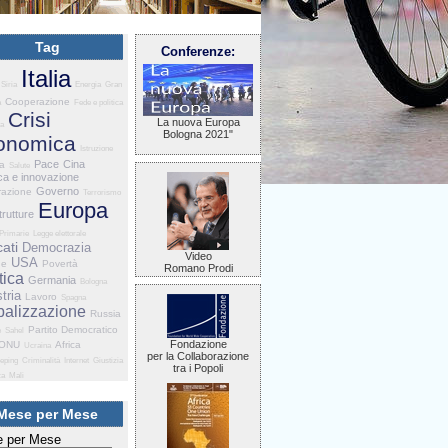
Tag
Conferenze:
Italia
Siria
Energia
Gran
Cooperazione
a
Fede e politica
Crisi
La nuova Europa
ia
Bologna 2021"
onomica
Istruzione
Pace
Cina
ia
Salute
ca e innovazione
Governo
razione
Terrorismo
Europa
trutture
Primarie
Legge elettorale
ati
Democrazia
Video
USA
he
Povertà
Romano Prodi
tica
Germania
Bologna
tria
Lavoro
Spagna
balizzazione
Russia
Partito Democratico
e
Sahel
Fondazione
ONU
Africa
Ucraina
per la Collaborazione
eping
Criminalità
Internet
Giustizia
tra i Popoli
za
Mali
Mese per Mese
 per Mese