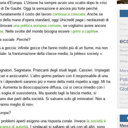
toria d’Europa. L’Unione ha sempre avuto uno scatto dopo le crisi.
 di De Gaulle. Oggi la sensazione è ancora più forte perché
ortunatamente il costo del lavoro
continua a crescere
. Anche se
 della mano d’opera standard, oggi Unicredit paga i neolaureati di
Giovani
itrovare
una politica europea comune
, se vogliamo avere ancora
Bretagn
ne
. Nelle svolte del mondo bisogna essere
i primi a capirle
».
Iran
Lib
ta sociale. Perché?
ec
Franc
a a goccia: infinite gocce che fanno molto più di un fiume, ma non
Ricer
le: la frantumazione della classe media; la jobless society ».
Immig
Infras
L'Ulivo
egnatori. Segretarie. Praticanti degli studi legali. Cassieri. Impiegati
Merc
Banc
cari e assicurativi. L’altro giorno parlavo con il responsabile di una
Poli
ni i dipendenti saranno più o meno della metà rispetto a oggi. Mi ha
Indus
 Aumenta la disoccupazione diffusa, cui si cerca rimedio con i
Glo
a soglia di sussistenza. Ma quando tagli la fascia media, si
L'Union
iano due parti della società. Si salvano solo gli innovatori. Non a
Grecia
Peaceke
 vanno meglio di noi».
Sicurez
Europa?
I problemi aperti esigono una risposta corale. Invece
la società è
Mese
canza di autorità
. I sindacati si saltano gli uni con gli altri, sono