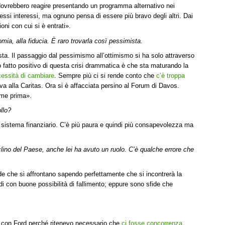
dovrebbero reagire presentando un programma alternativo nei
essi interessi, ma ognuno pensa di essere più bravo degli altri. Dai
oni con cui si è entrati».
ia, alla fiducia. È raro trovarla così pessimista.
sta. Il passaggio dal pessimismo all’ottimismo si ha solo attraverso
co fatto positivo di questa crisi drammatica è che sta maturando la
cessità di cambiare
. Sempre più ci si rende conto che
c’è troppa
ava alla Caritas. Ora si è affacciata persino al Forum di Davos.
ome prima».
ollo?
 sistema finanziario. C’è più paura e quindi più consapevolezza ma
eclino del Paese, anche lei ha avuto un ruolo. C’è qualche errore che
e che si affrontano sapendo perfettamente che si incontrerà la
di con buone possibilità di fallimento; eppure sono sfide che
i con Ford perché ritenevo necessario che
ci fosse concorrenza
.