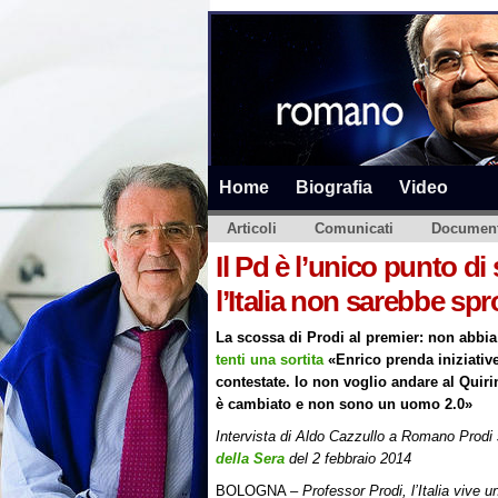
Home
Biografia
Video
Articoli
Comunicati
Document
Il Pd è l’unico punto di
l’Italia non sarebbe spr
La scossa di Prodi al premier: non abbia
tenti una sortita
«Enrico prenda iniziativ
contestate. Io non voglio andare al Quiri
è cambiato e non sono un uomo 2.0»
Intervista di Aldo Cazzullo a Romano Prodi
della Sera
del 2 febbraio 2014
BOLOGNA –
Professor Prodi, l’Italia vive u