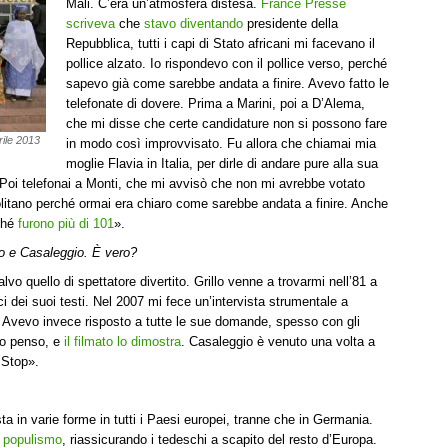
Mali. C’era un’atmosfera distesa.
France Presse
scriveva
che
stavo diventando
presidente della
Repubblica, tutti i capi di Stato africani mi facevano il
pollice alzato. Io rispondevo con il pollice verso, perché
sapevo già come sarebbe andata a finire. Avevo fatto le
telefonate di dovere. Prima a Marini, poi a D’Alema,
che mi disse che certe candidature non si possono fare
rile 2013
in modo così improvvisato. Fu allora che chiamai mia
moglie Flavia in Italia, per dirle di andare pure alla sua
 Poi telefonai a Monti, che mi avvisò che non mi avrebbe votato
politano perché ormai era chiaro come sarebbe andata a finire. Anche
ché
furono più di 101
».
llo e Casaleggio. È vero?
alvo quello di spettatore divertito. Grillo venne a trovarmi nell’81 a
 dei suoi testi. Nel 2007 mi fece un’intervista strumentale a
. Avevo invece risposto a tutte le sue domande, spesso con gli
do penso, e
il filmato lo dimostra
. Casaleggio è venuto una volta a
 Stop».
 in varie forme in tutti i Paesi europei, tranne che in Germania.
l populismo
, riassicurando i tedeschi a scapito del resto d’Europa.