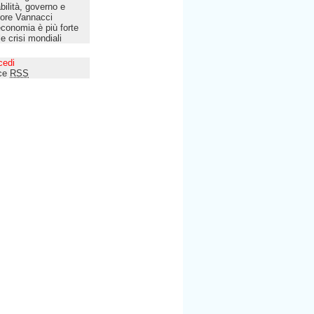
bilità, governo e
tore Vannacci
economia è più forte
le crisi mondiali
cedi
ce
RSS