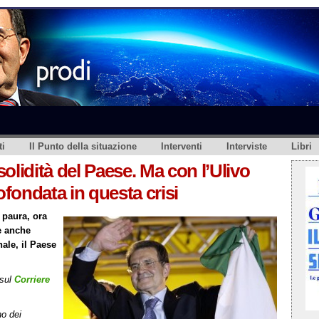
i
Il Punto della situazione
Interventi
Interviste
Libri
 solidità del Paese. Ma con l’Ulivo
ofondata in questa crisi
 paura, ora
e anche
nale, il Paese
 sul
Corriere
no dei