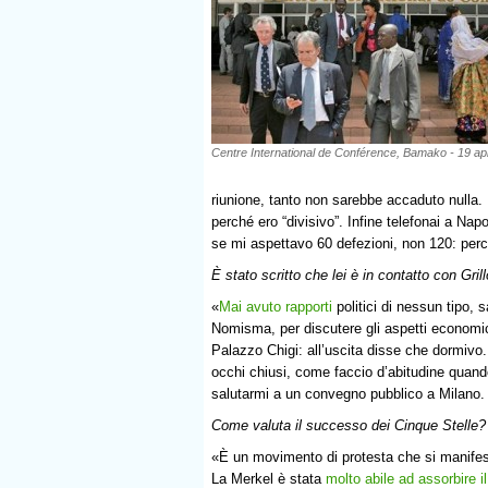
Centre International de Conférence, Bamako - 19 ap
riunione, tanto non sarebbe accaduto nulla.
perché ero “divisivo”. Infine telefonai a Na
se mi aspettavo 60 defezioni, non 120: per
È stato scritto che lei è in contatto con Gri
«
Mai avuto rapporti
politici di nessun tipo, s
Nomisma, per discutere gli aspetti economici
Palazzo Chigi: all’uscita disse che dormivo
occhi chiusi, come faccio d’abitudine quan
salutarmi a un convegno pubblico a Milano.
Come valuta il successo dei Cinque Stelle?
«È un movimento di protesta che si manifesta
La Merkel è stata
molto abile ad assorbire i