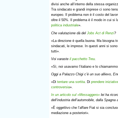
divisi anche all’interno della stessa organiz
Tra sindacato e grandi imprese ci sono tens
europeo. Il problema non è il costo del lavo
oltre il 50%. Il problema è il modo in cui si 
politica industriale
».
Che valutazione dà del
Jobs Act di Renzi
?
«La direzione è quella buona. Ma bisogna tradu
sindacati, le imprese. In questi anni si sono
tutti».
Voi varaste
il pacchetto Treu
.
«Sì, noi usavamo l’italiano e lo chiamammo
Oggi a Palazzo Chigi c’è un suo allievo, Enr
«Di
tentare una sortita
. Di
prendere iniziativ
controversia
».
In un articolo sul «Messaggero»
lei ha ricor
dell’industria dell’automobile, dalla Spagna ag
«È oggettivo che l’affare Fiat si sia conclu
mediazione a posteriori».