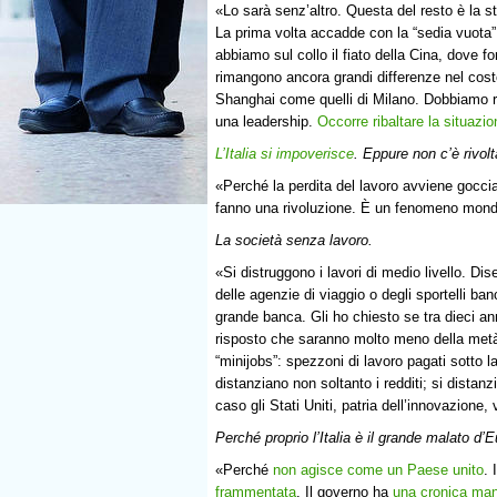
«Lo sarà senz’altro. Questa del resto è la s
La prima volta accadde con la “sedia vuota”
abbiamo sul collo il fiato della Cina, dove f
rimangono ancora grandi differenze nel costo
Shanghai come quelli di Milano. Dobbiamo r
una leadership.
Occorre ribaltare la situazio
L’Italia si impoverisce
. Eppure non c’è rivol
«Perché la perdita del lavoro avviene gocci
fanno una rivoluzione. È un fenomeno mondia
La società senza lavoro.
«Si distruggono i lavori di medio livello. Dis
delle agenzie di viaggio o degli sportelli ban
grande banca. Gli ho chiesto se tra dieci an
risposto che saranno molto meno della metà.
“minijobs”: spezzoni di lavoro pagati sotto l
distanziano non soltanto i redditi; si distanz
caso gli Stati Uniti, patria dell’innovazione,
Perché proprio l’Italia è il grande malato d’
«Perché
non agisce come un Paese unito
. 
frammentata
. Il governo ha
una cronica man