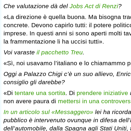
Che valutazione dà del
Jobs Act di Renzi
?
«La direzione è quella buona. Ma bisogna trad
concrete. Devono capirlo tutti: il potere politico
imprese. In questi anni si sono aperti molti ta
la frammentazione li ha uccisi tutti».
Voi varaste
il pacchetto Treu
.
«Sì, noi usavamo l’italiano e lo chiamammo p
Oggi a Palazzo Chigi c’è un suo allievo, Enri
consiglio gli darebbe?
«Di
tentare una sortita
. Di
prendere iniziative
non avere paura di
mettersi in una controvers
In un articolo sul «Messaggero»
lei ha ricorda
pubblico è intervenuto ovunque in difesa dell’
dell’automobile, dalla Spagna agli Stati Uniti, 