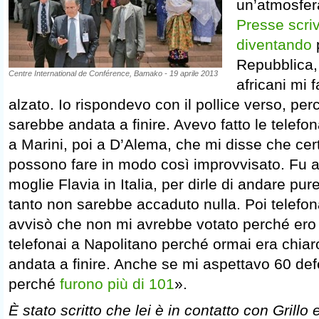
un’atmosfer
Presse
scri
diventando
p
Repubblica, t
Centre International de Conférence, Bamako - 19 aprile 2013
africani mi 
alzato. Io rispondevo con il pollice verso, p
sarebbe andata a finire. Avevo fatto le telefo
a Marini, poi a D’Alema, che mi disse che cer
possono fare in modo così improvvisato. Fu a
moglie Flavia in Italia, per dirle di andare pur
tanto non sarebbe accaduto nulla. Poi telefon
avvisò che non mi avrebbe votato perché ero “
telefonai a Napolitano perché ormai era chi
andata a finire. Anche se mi aspettavo 60 def
perché
furono più di 101
».
È stato scritto che lei è in contatto con Grill