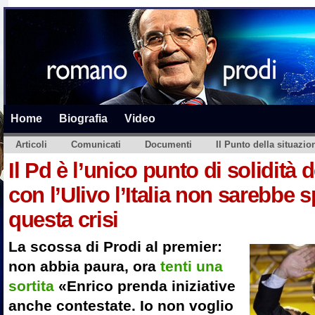
Home
Biografia
Video
Articoli
Comunicati
Documenti
Il Punto della situazio
Il Pd è l’unico punto di solidità
con l’Ulivo l’Italia non sarebbe 
questa crisi
La scossa di Prodi al premier:
non abbia paura, ora
tenti una
sortita
«Enrico prenda iniziative
anche contestate. Io non voglio