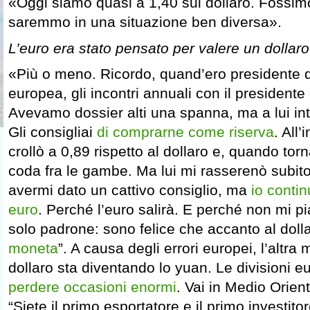
«Oggi siamo quasi a 1,40 sul dollaro. Fossim
saremmo in una situazione ben diversa».
L’euro era stato pensato per valere un dollar
«Più o meno. Ricordo, quand’ero presidente
europea, gli incontri annuali con il president
Avevamo dossier alti una spanna, ma a lui int
Gli consigliai
di comprarne come riserva
. All’
crollò a 0,89 rispetto al dollaro e, quando tor
coda fra le gambe. Ma lui mi rasserenò subito
avermi dato un cattivo consiglio, ma
io contin
euro
. Perché l’euro salirà. E perché non mi 
solo padrone: sono felice che accanto al dolla
moneta
”. A causa degli errori europei, l’altr
dollaro sta diventando lo yuan. Le divisioni e
perdere occasioni enormi
. Vai in Medio Oriente
“Siete il primo esportatore e il primo investit