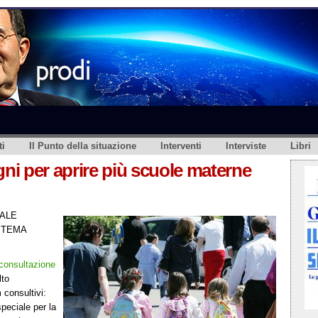
i
Il Punto della situazione
Interventi
Interviste
Libri
gni per aprire più scuole materne
ALE
STEMA
 consultazione
lto
 consultivi:
peciale per la