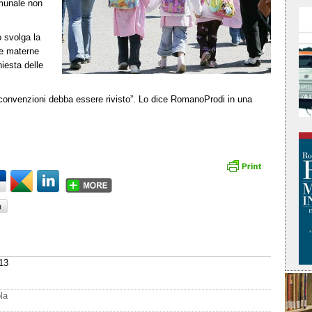
omunale non
o svolga la
le materne
hiesta delle
 convenzioni debba essere rivisto”. Lo dice RomanoProdi in una
13
la