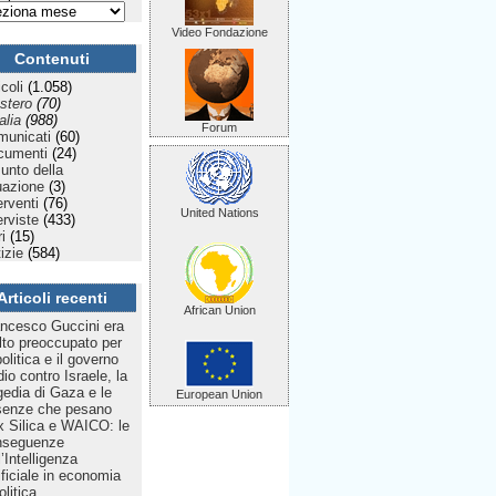
Video Fondazione
Contenuti
icoli
(1.058)
stero
(70)
talia
(988)
Forum
municati
(60)
cumenti
(24)
Punto della
uazione
(3)
erventi
(76)
United Nations
erviste
(433)
ri
(15)
izie
(584)
Articoli recenti
African Union
ncesco Guccini era
to preoccupato per
politica e il governo
dio contro Israele, la
gedia di Gaza e le
European Union
senze che pesano
 Silica e WAICO: le
nseguenze
l’Intelligenza
ificiale in economia
olitica