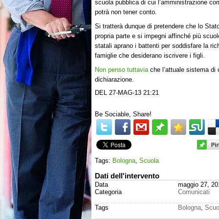
scuola pubblica di cui l’amministrazione c
potrà non tener conto.
Si tratterà dunque di pretendere che lo Stat
propria parte e si impegni affinché più scuo
statali aprano i battenti per soddisfare la ric
famiglie che desiderano iscrivere i figli.
Non penso tuttavia
che l’attuale sistema di
dichiarazione.
DEL 27-MAG-13 21:21
Be Sociable, Share!
Tags:
Bologna
,
Scuola
Dati dell'intervento
Data
maggio 27, 20
Categoria
Comunicati
Tags
Bologna
,
Scuo