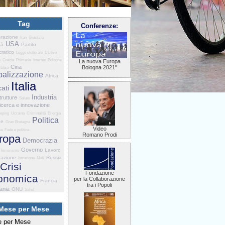
Tag
Conferenze:
razione
Iran
Giustizia
USA
tà
Partito
ratico
Legge elettorale
L'Ulivo
e
Grecia
Primarie
Internet
Bologna
La nuova Europa
Cina
Bologna 2021"
Libia
balizzazione
Africa
Italia
ati
Industria
trutture
Salute
icerca e innovazione
eping
Ucraina
Criminalità
Energia
Politica
he
Gran Bretagna
Video
za
Fede e politica
Romano Prodi
ropa
Democrazia
Governo
Lavoro
Terrorismo
razione
Russia
Istruzione
Mali
Crisi
Fondazione
onomica
per la Collaborazione
Francia
tra i Popoli
ania
ONU
Sahel
Mese per Mese
 per Mese