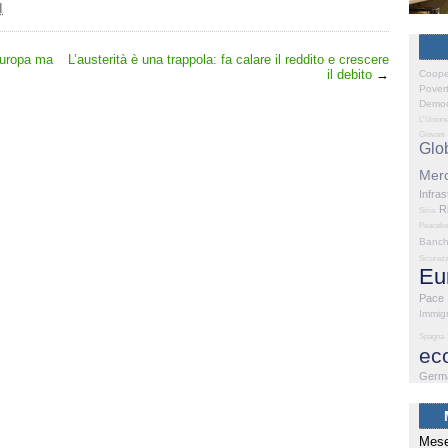
I
’Europa ma
L’austerità è una trappola: fa calare il reddito e crescere
il debito
→
Coope
Pover
Democ
L'Union
Giovani
Glo
Merc
Infras
R
Siria
Peaceke
Banc
Sicurez
Eu
Pace
Immig
Spagna
ec
Germ
Mese