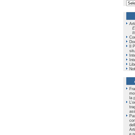
Art
E
I
Co
Do
Il 
sit
Int
Int
Lib
Not
Fra
mol
la 
L’o
tra
as
Pax
co
del
Art
e p