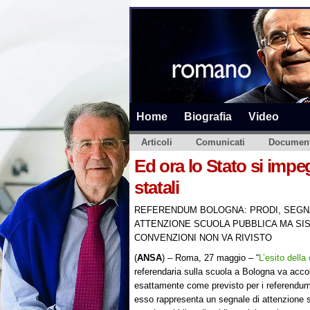
Home
Biografia
Video
Articoli
Comunicati
Document
Ed ora lo Stato si impe
statali
REFERENDUM BOLOGNA: PRODI, SEGN
ATTENZIONE SCUOLA PUBBLICA MA SI
CONVENZIONI NON VA RIVISTO
(
ANSA
) – Roma, 27 maggio – “
L’esito della
referendaria sulla scuola a Bologna va acco
esattamente come previsto per i referendum
esso rappresenta un segnale di attenzione s