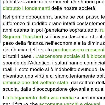
globalizzazione con strumenti che hanno pr
distrutto i fondamenti
delle nostre società.
Nel primo dopoguerra, anche se con passo len
differenze di reddito erano infatti costantemen
anni ottanta in poi (pensiamo soprattutto al
ru
Signora Thatcher
) si è invece lasciato che il
peso della finanza nell’economia e la diminu
distributivo dello stato
producessero crescenti
di tutti i paesi.
L’ascensore sociale si è blocc
sponde dell’Atlantico, i salari hanno cominciat
reali, il ceto medio si è indebolito ovunque, la
diventata una virtù e ci siamo lentamente abit
diminuzione del welfare state
, dal settore del
scuola, dalla disoccupazione giovanile a quell
L’
allungamento della vita media
si accompagn
per il futuro che
accomuna vecchi e giovani
.