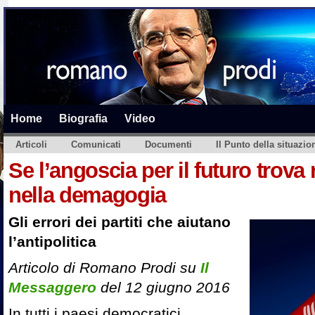
Home
Biografia
Video
Articoli
Comunicati
Documenti
Il Punto della situazio
Se l’angoscia per il futuro trova
nella demagogia
Gli errori dei partiti che aiutano
l’antipolitica
Articolo di Romano Prodi su
Il
Messaggero
del 12 giugno 2016
In tutti i paesi democratici