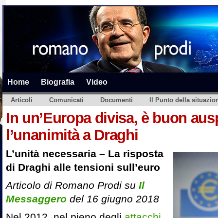
Home
Biografia
Video
Articoli
Comunicati
Documenti
Il Punto della situazio
In un’Europa divisa, è buon aus
l’unanimità a Draghi
L’unità necessaria – La risposta
di Draghi alle tensioni sull’euro
Articolo di Romano Prodi su
Il
Messaggero
del 16 giugno 2018
Nel 2012, nel pieno degli
attacchi