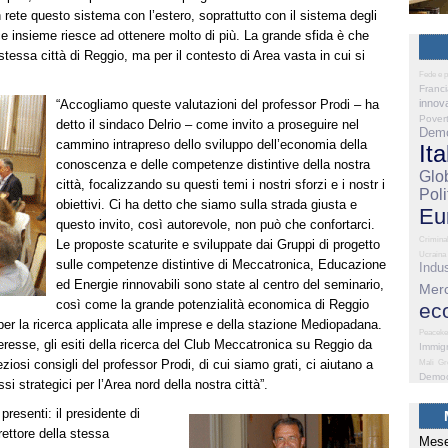
 rete questo sistema con l’estero, soprattutto con il sistema degli
ce insieme riesce ad ottenere molto di più. La grande sfida è che
 stessa città di Reggio, ma per il contesto di Area vasta in cui si
Fede e p
Franc
“Accogliamo queste valutazioni del professor Prodi – ha
innov
Pover
detto il sindaco Delrio – come invito a proseguire nel
Demo
cammino intrapreso dello sviluppo dell’economia della
Ita
conoscenza e delle competenze distintive della nostra
Glo
città, focalizzando su questi temi i nostri sforzi e i nostr
i
Poli
obiettivi. Ci ha detto che siamo sulla strada giusta e
Eu
questo invito, così autorevole, non può che confortarci.
Criminal
Le proposte scaturite e sviluppate dai Gruppi di progetto
Ucraina
sulle competenze distintive di Meccatronica, Educazione
Indus
ed Energie rinnovabili sono state al centro del seminario,
Merc
così come la grande potenzialità economica di Reggio
ec
 per la ricerca applicata alle imprese e della stazione Mediopadana.
Peaceke
resse, gli esiti della ricerca del Club Meccatronica su Reggio da
Immig
eziosi consigli del professor Prodi, di cui siamo grati, ci aiutano a
Mali
Gr
Democ
 strategici per l’Area nord della nostra città”.
presenti: il presidente di
rettore della stessa
Mese