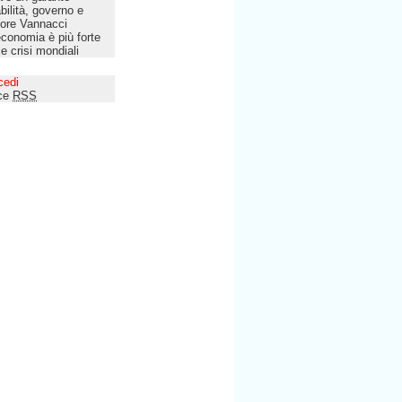
bilità, governo e
tore Vannacci
economia è più forte
le crisi mondiali
cedi
ce
RSS