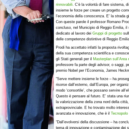
rinnovabili
. C’è la volontà di fare sistema, d
insieme le forze per creare un progetto com
l’economia della conoscenza. E’ la strada gi
Con queste parole il professor Romano Prod
concluso, nel Municipio di Reggio Emilia, il
dedicato al lavoro dei
Gruppi di progetto
sull
delle competenze distintive di Reggio Emilia
Prodi ha accettato infatti la proposta rivoltag
della sua competenza scientifica e conoscen
gli Stati generali per il
Masterplan sull’Area 
professore fa parte degli advisor, o saggi, 
premio Nobel per l’Economia, James Heck
“Serve mettere insieme le forze – ha proseg
risorse dall’esterno, dall’Europa, per organi
modo ‘consortile’, che possano servire all’e
Questo è pensare al futuro. E’ stata una ri
la valorizzazione della zona nord della città
extraprovinciale. E ho trovato molto interessan
avanzata e innovazione, che è il
Tecnopolo
“Dall’evolversi della discussione – ha conclu
tema di innovazione e contaminazione dei sape