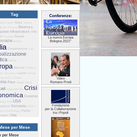
Tag
Conferenze:
Africa
olitica
Sahel
Giovani
Ricerca e
ia
Iran
Primarie
azione
Infrastrutture
ONU
tà
Russia
Istruzione
La nuova Europa
crazia
Bologna 2021"
Bologna
lia
Cooperazione
Libia
balizzazione
tica
Internet
ropa
Banche
Giustizia
Lavoro
ità
Terrorismo
Energia
Sicurezza
L'Unione
Video
tria
Pace
Romano Prodi
Spagna
Salute
Crisi
ati
Legge elettorale
onomica
Governo
USA
eping
Siria
Fondazione
Germania
razione
L'Ulivo
per la Collaborazione
Partito
ecia
Gran Bretagna
tra i Popoli
Cina
ratico
Mese per Mese
 per Mese