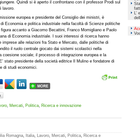
iungere. Quindi si è aperto il confrontano con il professor Prodi sul
Sta
i lavoro.
fat
L’ 
missione europea e presidente del Consiglio dei ministri, è
del
i Economia e politica industriale nella facoltà di Scienze politiche
Ac
ni, figura accanto a Giacomo Becattini, Franco Momigliano e Paolo
Vo
liana di Economia industriale. I suoi interessi di ricerca hanno
 imprese alle relazioni fra Stato e Mercato, dalle politiche di
ndito il ruolo centrale giocato dai sistemi scolastici nella
 coesione sociale; il processo di integrazione europea e la
E’ stato presidente della società editrice Il Mulino e fondatore di
ne di studi economici.
voro
,
Mercati
,
Politica
,
Ricerca e innovazione
lia Romagna
,
Italia
,
Lavoro
,
Mercati
,
Politica
,
Ricerca e