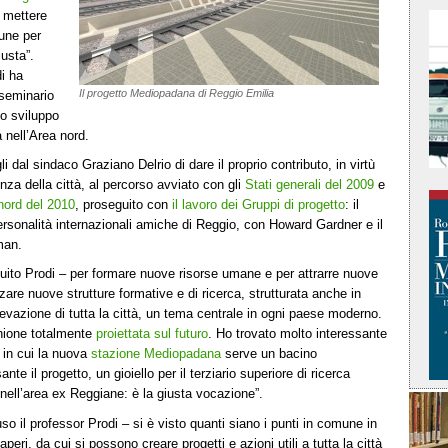
i mettere
une per
usta”.
i ha
Il progetto Mediopadana di Reggio Emilia
 seminario
o sviluppo
 nell’Area nord.
li dal sindaco Graziano Delrio di dare il proprio contributo, in virtù
za della città, al percorso avviato con gli
Stati generali del 2009
e
nord del 2010
, proseguito con
il lavoro dei Gruppi di progetto
: il
personalità internazionali amiche di Reggio, con Howard Gardner e il
man.
uito Prodi – per formare nuove risorse umane e per attrarre nuove
zzare nuove strutture formative e di ricerca, strutturata anche in
levazione di tutta la città, un tema centrale in ogni paese moderno.
unione totalmente
proiettata sul futuro
. Ho trovato molto interessante
, in cui la nuova
stazione Mediopadana
serve un bacino
te il progetto, un gioiello per il terziario superiore di ricerca
nell’area ex Reggiane: è la giusta vocazione”.
so il professor Prodi – si è visto quanti siano i punti in comune in
ri, da cui si possono creare progetti e azioni utili a tutta la città