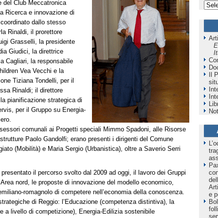
e del Club Meccatronica
a Ricerca e innovazione di
 coordinato dallo stesso
a Rinaldi, il prorettore
Art
igi Grasselli, la presidente
E
ia Giudici, la direttrice
I
Co
la Cagliari, la responsabile
Do
Children Vea Vecchi e la
Il 
one Tiziana Tondelli, per il
sit
Int
a Rinaldi; il direttore
Int
lla pianificazione strategica di
Lib
ervis, per il Gruppo su Energia-
Not
iero.
assessori comunali ai Progetti speciali Mimmo Spadoni, alle Risorse
frastrutture Paolo Gandolfi; erano presenti i dirigenti del Comune
L’o
giato (Mobilità) e Maria Sergio (Urbanistica), oltre a Saverio Serri
tra
as
Pax
presentato il percorso svolto dal 2009 ad oggi, il lavoro dei Gruppi
co
del
l’Area nord, le proposte di innovazione del modello economico,
Art
o emiliano-romagnolo di competere nell’economia della conoscenza.
e p
strategiche di Reggio: l’Educazione (competenza distintiva), la
Bol
fol
a livello di competizione), Energia-Edilizia sostenibile
ser