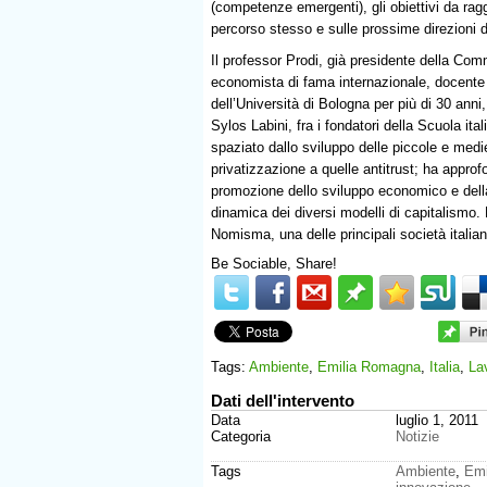
(competenze emergenti), gli obiettivi da ragg
percorso stesso e sulle prossime direzioni d
Il professor Prodi, già presidente della Com
economista di fama internazionale, docente d
dell’Università di Bologna per più di 30 an
Sylos Labini, fra i fondatori della Scuola ita
spaziato dallo sviluppo delle piccole e medie
privatizzazione a quelle antitrust; ha approfo
promozione dello sviluppo economico e della
dinamica dei diversi modelli di capitalismo. 
Nomisma, una delle principali società italia
Be Sociable, Share!
Tags:
Ambiente
,
Emilia Romagna
,
Italia
,
La
Dati dell'intervento
Data
luglio 1, 2011
Categoria
Notizie
Tags
Ambiente
,
Emi