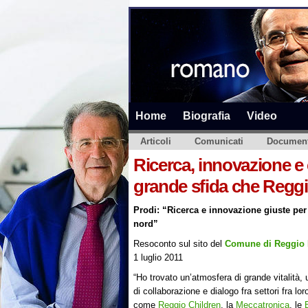
Home
Biografia
Video
Articoli
Comunicati
Document
Ricerca, innovazione e 
grande sfida che Reggi
Prodi: “Ricerca e innovazione giuste per
nord”
Resoconto sul sito del
Comune di Reggio 
1 luglio 2011
“Ho trovato un’atmosfera di grande vitalità, 
di collaborazione e dialogo fra settori fra lor
come
Reggio Children
, la
Meccatronica
, le