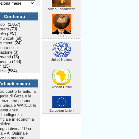
Video Fondazione
Contenuti
icoli
(1.057)
stero
(70)
talia
(987)
Forum
municati
(60)
cumenti
(24)
Punto della
uazione
(3)
erventi
(76)
United Nations
erviste
(433)
ri
(15)
izie
(584)
Articoli recenti
African Union
dio contro Israele, la
gedia di Gaza e le
senze che pesano
 Silica e WAICO: le
nseguenze
European Union
l’Intelligenza
ificiale in economia
olitica
ogna divisa? Una
lia – Al Quirinale
ve un garante