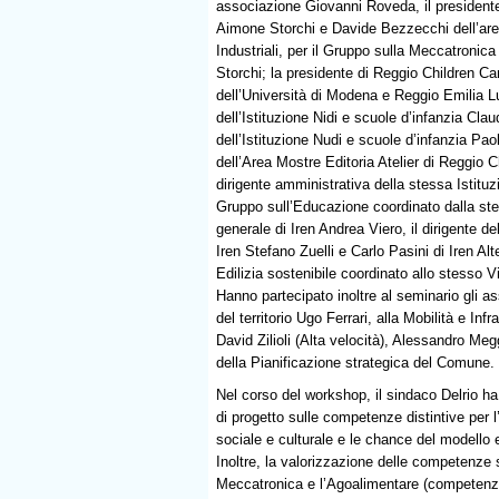
associazione Giovanni Roveda, il president
Aimone Storchi e Davide Bezzecchi dell’are
Industriali, per il Gruppo sulla Meccatronica
Storchi; la presidente di Reggio Children Carl
dell’Università di Modena e Reggio Emilia Lu
dell’Istituzione Nidi e scuole d’infanzia Claud
dell’Istituzione Nudi e scuole d’infanzia Pao
dell’Area Mostre Editoria Atelier di Reggio 
dirigente amministrativa della stessa Istituzi
Gruppo sull’Educazione coordinato dalla stess
generale di Iren Andrea Viero, il dirigente de
Iren Stefano Zuelli e Carlo Pasini di Iren Alt
Edilizia sostenibile coordinato allo stesso V
Hanno partecipato inoltre al seminario gli 
del territorio Ugo Ferrari, alla Mobilità e In
David Zilioli (Alta velocità), Alessandro Meg
della Pianificazione strategica del Comune.
Nel corso del workshop, il sindaco Delrio ha 
di progetto sulle competenze distintive per 
sociale e culturale e le chance del modell
Inoltre, la valorizzazione delle competenze 
Meccatronica e l’Agoalimentare (competenze 