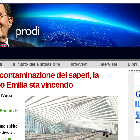
i
Il Punto della situazione
Interventi
Interviste
Libri
contaminazione dei saperi, la
o Emilia sta vincendo
 l’Area
Emilia
del
uno spirito
o diversi,
Energie