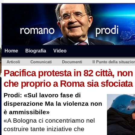
Home
Biografia
Video
Articoli
Comunicati
Documenti
Il Punto della situazio
Pacifica protesta in 82 città, no
che proprio a Roma sia sfociata 
Prodi: «Sul lavoro fase di
disperazione Ma la violenza non
è ammissibile»
«A Bologna ci concentriamo nel
costruire tante iniziative che