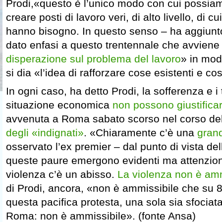
Prodi,«questo è l’unico modo con cui possiam
creare posti di lavoro veri, di alto livello, di cu
hanno bisogno. In questo senso – ha aggiun
dato enfasi a questo trentennale che avviene
disperazione sul problema del lavoro
» in mod
si dia «l’idea di rafforzare cose esistenti e c
In ogni caso, ha detto Prodi, la sofferenza e i 
situazione economica
non possono giustifica
avvenuta a Roma sabato scorso nel corso de
degli «indignati»
. «Chiaramente c’è una
gran
osservato l’ex premier – dal punto di vista de
queste paure emergono evidenti ma attenzion
violenza c’è un abisso.
La violenza non è amm
di Prodi, ancora, «non è ammissibile che su 82 
questa pacifica protesta, una sola sia sfociata
Roma: non è ammissibile». (fonte Ansa)