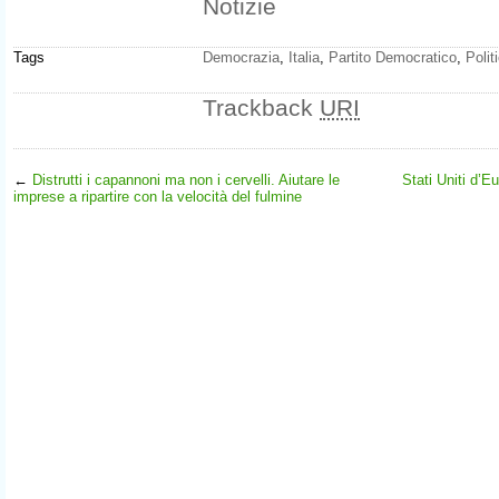
Notizie
Tags
Democrazia
,
Italia
,
Partito Democratico
,
Polit
Trackback
URI
←
Distrutti i capannoni ma non i cervelli. Aiutare le
Stati Uniti d’E
imprese a ripartire con la velocità del fulmine