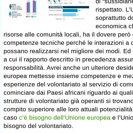
di “sussidiar
rispettato. L
soprattutto do
economica ch
risorse alle comunità locali, ha il dovere però 
competenze tecniche perché le interazioni a c
possano realizzarsi nel migliore dei modi. Ed
a cui il rapporto descritto in precedenza ass
responsabilità. Avrei anche un ulteriore desid
europea mettesse insieme competenze e mezzi 
esperienze del volontariato al servizio di com
cominciare dai Paesi africani riguardo ai qual
strutture di volontariato già operanti si trovan
compito superiore alle loro attuali potenzialit
caso
c’è bisogno dell’Unione europea
e l’Uni
bisogno del volontariato.