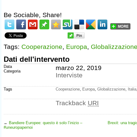
Be Sociable, Share!
Tags:
Cooperazione
,
Europa
,
Globalizzazion
Dati dell'intervento
Data
marzo 22, 2019
Categoria
Interviste
Tags
Cooperazione
,
Europa
,
Globalizzazione
,
Italia
Trackback
URI
←
Bandiere Europee: questo è solo l’inizio –
Brexit: una trag
#uneuropapernoi