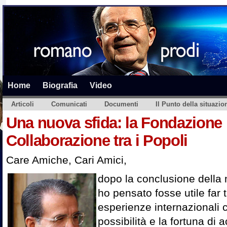
Home
Biografia
Video
Articoli
Comunicati
Documenti
Il Punto della situazio
Una nuova sfida: la Fondazione 
Collaborazione tra i Popoli
Care Amiche, Cari Amici,
dopo la conclusione della mi
ho pensato fosse utile far 
esperienze internazionali 
possibilità e la fortuna d