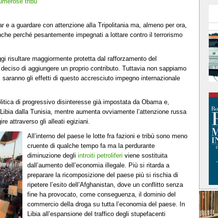
umerose tribù
ar e a guardare con attenzione alla Tripolitania ma, almeno per ora,
 anche perché pesantemente impegnati a lottare contro il terrorismo
oggi risultare maggiormente protetta dal rafforzamento del
 ha deciso di aggiungere un proprio contributo. Tuttavia non sappiamo
i saranno gli effetti di questo accresciuto impegno internazionale
politica di progressivo disinteresse già impostata da Obama e,
a Libia dalla Tunisia, mentre aumenta ovviamente l’attenzione russa
re attraverso gli alleati egiziani.
All’interno del paese le lotte fra fazioni e tribù sono meno
cruente di qualche tempo fa ma la perdurante
diminuzione degli
introiti petroliferi
viene sostituita
dall’aumento dell’economia illegale. Più si ritarda a
preparare la ricomposizione del paese più si rischia di
ripetere l’esito dell’Afghanistan, dove un conflitto senza
fine ha provocato, come conseguenza, il dominio del
commercio della droga su tutta l’economia del paese. In
Libia all’espansione del traffico degli stupefacenti