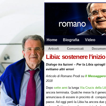
Home
Biografia
Video
Articoli
Comunicati
Document
Libia: sostenere l’inizio
Dialogo tra fazioni – Per la Libia spiragli
evitiamo altri errori
Articolo di Romano Prodi su
Il Messaggero
2018
Dopo
sette anni
la lunga
Via Crucis della Li
ancora terminata. Qualche mese fa il genera
annunciava di essere in procinto di conquista
paese. Ad oggi però la Libia ha ancora due g