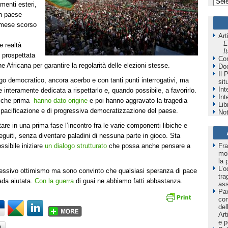
imenti esteri,
un paese
l mese scorso
Art
E
e realtà
I
è prospettata
Co
ne Africana per garantire la regolarità delle elezioni stesse.
Do
Il 
ogo democratico, ancora acerbo e con tanti punti interrogativi, ma
sit
Int
interamente dedicata a rispettarlo e, quando possibile, a favorirlo.
Int
e, che prima
hanno dato origine
e poi hanno aggravato la tragedia
Lib
 pacificazione e di progressiva democratizzazione del paese.
Not
litare in una prima fase l’incontro fra le varie componenti libiche e
nseguiti, senza diventare paladini di nessuna parte in gioco. Sta
Fra
ssibile iniziare
un dialogo strutturato
che possa anche pensare a
mol
la 
L’o
cessivo ottimismo ma sono convinto che qualsiasi speranza di pace
tra
vada aiutata.
Con la guerra
di guai ne abbiamo fatti abbastanza.
as
Pax
co
del
Art
e p