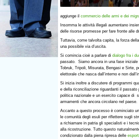
aggiunge il
commercio delle armi e dei migr
Insomma le attività illegali aumentano insiem
delle risorse promesse per fare fronte alle
Tuttavia, come talvolta capita, la forza della
una possibile via d’uscita.
Si comincia cioè a parlare di
dialogo fra i d
passato. Siamo ancora in una fase iniziale d
Tobruk, Tripoli, Misurata, Bengasi e Sirte, p
elettorale che nasca dall’interno e non dall’i
Si inizia inoltre a discutere di programmi quas
e della riconciliazione riguardanti il passato 
politica nazionale e un esercito capace di sr
armamenti che ancora circolano nel paese.
Accanto a questo processo è cominciato un
le comunità degli esuli per riflettere sugli st
a richiamare in patria gli specialisti e i tecn
alla ricostruzione. Tutto questo naturalment
condizionato dalla piena ripresa delle
esport