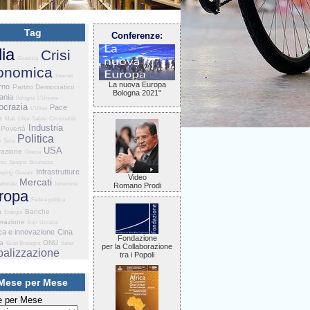
Tag
Conferenze:
lia
Crisi
Giustizia
onomica
Internet
La nuova Europa
rno
Partito Democratico
Bologna 2021"
ania
Bologna
L'Unione
crazia
Pace
L'Ulivo
o
Mali
Libia
Salute
Criminalità
Industria
Povertà
Politica
e
Siria
USA
razione
Grecia
smo
Spagna
Sicurezza
Infrastrutture
eping
Giovani
Video
Mercati
ettorale
Istruzione
Romano Prodi
ropa
Fede e politica
a
Banche
Energia
razione
Iran
Ucraina
ca e innovazione
Cina
Fondazione
ia
ONU
Gran Bretagna
Sahel
per la Collaborazione
balizzazione
tra i Popoli
Mese per Mese
 per Mese