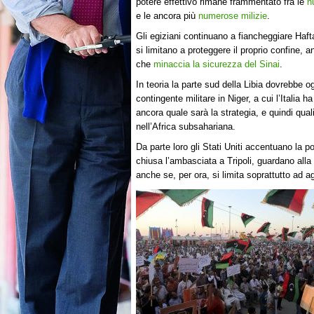
potere effettivo rimane frammentato fra le
n
e le ancora più
numerose milizie
.
Gli egiziani continuano a fiancheggiare Haft
si limitano a proteggere il proprio confine,
che
minaccia la sicurezza del Sinai
.
In teoria la parte sud della Libia dovrebbe 
contingente militare in Niger, a cui l’Italia
ancora quale sarà la strategia, e quindi qual
nell’Africa subsahariana.
Da parte loro gli Stati Uniti accentuano la 
chiusa l’ambasciata a Tripoli, guardano all
anche se, per ora, si limita soprattutto ad agi