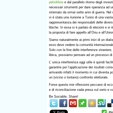
petrolifere
e dal parallelo ritorno degli invest
necessari strumenti per dare speranza ad 
stremato da ormai sette anni di guerra. Ne
vi è stata una riunione a Tunisi di una vasta
rappresentanza dei responsabili delle divers
libiche. In essa si è parlato di elezioni e si 
la proposta di fare appello all’Onu e all’Unio
Siamo naturalmente ai primi inizi di un dial
esso deve vedere la comunità internazionale 
Solo con la fine delle interferenze stranier
libica, possiamo pensare ad un processo di
L’ unica interferenza oggi utile è quindi faci
garantire poi l’applicazione dei risultati co
arrivando infatti il momento in cui diventa po
un (vicino o lontano) confronto elettorale.
Forse queste mie riflessioni peccano di ec
e di riconciliazione vada presa sul serio e 
Be Sociable, Share!