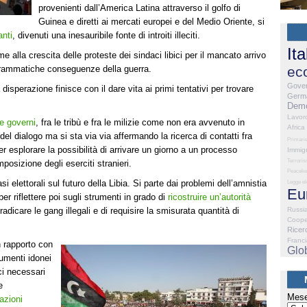
provenienti dall’America Latina attraverso il golfo di
Guinea e diretti ai mercati europei e del Medio Oriente, si
anti
, divenuti una inesauribile fonte di introiti illeciti.
Ita
e alla crescita delle proteste dei sindaci libici per il mancato arrivo
 drammatiche conseguenze della guerra.
ec
Gove
 disperazione finisce con il dare vita ai primi tentativi per trovare
Germ
Demo
Lavor
ue governi
, fra le tribù e fra le milizie come non era avvenuto in
Africa
el dialogo ma si sta via via affermando la ricerca di contatti fra
Primari
er esplorare la possibilità di arrivare un giorno a un processo
Immig
Terrori
mposizione degli eserciti stranieri.
Peaceke
i elettorali sul futuro della Libia. Si parte dai problemi dell’amnistia
Legge el
Eu
per riflettere poi sugli strumenti in grado di
ricostruire un’autorità
adicare le gang illegali e di requisire la smisurata quantità di
Russi
Coope
Ricer
Franc
 rapporto con
Glo
rumenti idonei
ici necessari
e
Mese
azioni