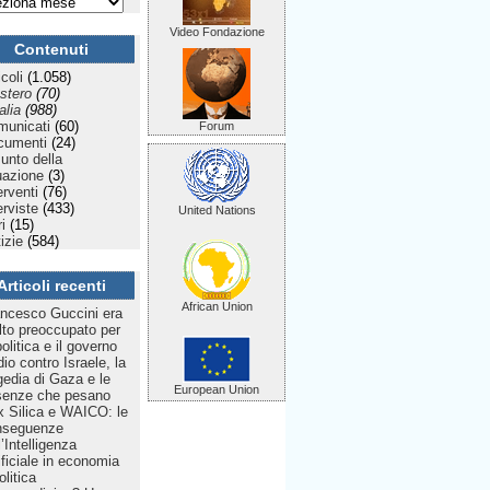
Video Fondazione
Contenuti
icoli
(1.058)
stero
(70)
talia
(988)
municati
(60)
Forum
cumenti
(24)
Punto della
uazione
(3)
erventi
(76)
erviste
(433)
United Nations
ri
(15)
izie
(584)
Articoli recenti
African Union
ncesco Guccini era
to preoccupato per
politica e il governo
dio contro Israele, la
gedia di Gaza e le
European Union
senze che pesano
 Silica e WAICO: le
nseguenze
l’Intelligenza
ificiale in economia
olitica