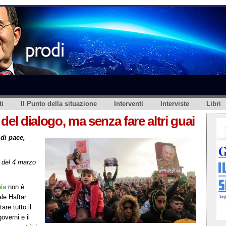
i
Il Punto della situazione
Interventi
Interviste
Libri
 del dialogo, ma senza fare altri guai
 di pace,
del 4 marzo
bia
non è
le Haftar
re tutto il
overni e il