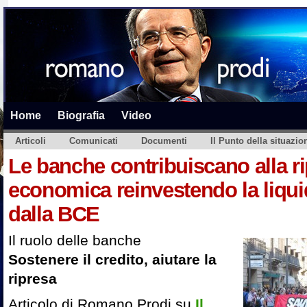
Home
Biografia
Video
Articoli
Comunicati
Documenti
Il Punto della situazio
Le banche contribuiscano alla r
economica reinvestendo la liquid
dalla BCE
Il ruolo delle banche
Sostenere il credito, aiutare la
ripresa
Articolo di Romano Prodi su
Il