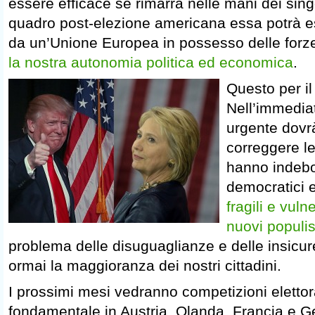
essere efficace se rimarrà nelle mani dei sing
quadro post-elezione americana essa potrà es
da un’Unione Europea in possesso delle forz
la nostra autonomia politica ed economica
.
Questo per il 
Nell’immediat
urgente dovr
correggere le
hanno indebol
democratici e
fragili e vulne
nuovi populi
problema delle disuguaglianze e delle insicu
ormai la maggioranza dei nostri cittadini.
I prossimi mesi vedranno competizioni elettor
fondamentale in Austria, Olanda, Francia e G