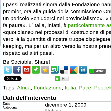
I passi realizzati sinora dalla Fondazione han
premier, ora alla guida della commissione Onu
un pericolo «chiuderci nel provincialismo». «
fa paura». L`Italia, infatti, è
particolarmente a
«quotidiane» nei processi di costruzione di p
vero, è la quantità di nostre truppe dispiegate
keeping, ma per un altro verso la nostra pre
rispetto ad altri paesi.
Be Sociable, Share!
Tags:
Africa
,
Fondazione
,
Italia
,
Pace
,
Peace
Dati dell'intervento
Data
dicembre 1, 2009
Categoria
Notizie