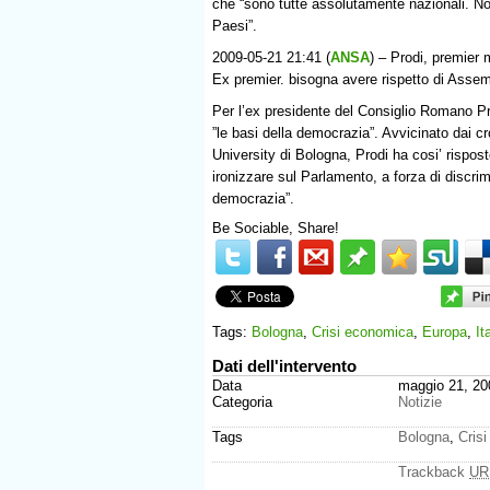
che “sono tutte assolutamente nazionali. Non 
Paesi”.
2009-05-21 21:41 (
ANSA
) – Prodi, premier
Ex premier. bisogna avere rispetto di Asse
Per l’ex presidente del Consiglio Romano Pr
”le basi della democrazia”. Avvicinato dai c
University di Bologna, Prodi ha cosi’ rispos
ironizzare sul Parlamento, a forza di discrimi
democrazia”.
Be Sociable, Share!
Tags:
Bologna
,
Crisi economica
,
Europa
,
It
Dati dell'intervento
Data
maggio 21, 20
Categoria
Notizie
Tags
Bologna
,
Cris
Trackback
UR