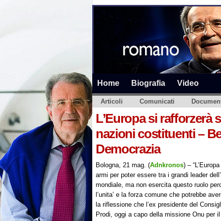
Home
Biografia
Video
Articoli
Comunicati
Document
L’Europa si rafforzerà 
nazioni costituenti – Be
Democrazia
Bologna, 21 mag. (
Adnkronos
) – “L’Europa 
armi per poter essere tra i grandi leader del
mondiale, ma non esercita questo ruolo per
l’unita’ e la forza comune che potrebbe ave
la riflessione che l’ex presidente del Consi
Prodi, oggi a capo della missione Onu per i