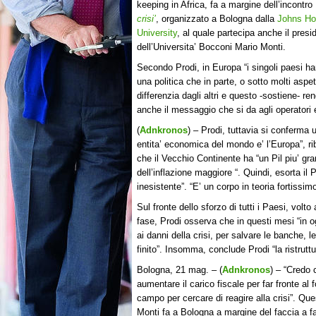
keeping in Africa, fa a margine dell’incontro
crisi’
, organizzato a Bologna dalla
Johns Ho
University
, al quale partecipa anche il presi
dell’Universita’ Bocconi Mario Monti.
Secondo Prodi, in Europa “i singoli paesi h
una politica che in parte, o sotto molti aspett
differenzia dagli altri e questo -sostiene- r
anche il messaggio che si da agli operatori 
(
Adnkronos
) – Prodi, tuttavia si conferma 
entita’ economica del mondo e’ l’Europa”, r
che il Vecchio Continente ha “un Pil piu’ gran
dell’inflazione maggiore “. Quindi, esorta i
inesistente”. “E’ un corpo in teoria fortissim
Sul fronte dello sforzo di tutti i Paesi, volto
fase, Prodi osserva che in questi mesi “in o
ai danni della crisi, per salvare le banche, 
finito”. Insomma, conclude Prodi “la ristrut
Bologna, 21 mag. – (
Adnkronos
) – “Credo 
aumentare il carico fiscale per far fronte a
campo per cercare di reagire alla crisi”. Que
Monti fa a Bologna a margine del faccia a f