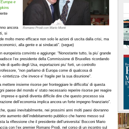
‘Europa e
pkins
dente
anno ancora
Romano Prodi con Mario Monti
i, si
ende molto meno efficace non solo le azioni di uscita dalla crisi, ma
economici, alla gente e ai sindacati”. (segue)
un europeista convinto e aggiunge: “Nonostante tutto, la piu’ grande
ibadisce l’ex presidente della Commissione di Bruxelles ricordando
de di quello degli Usa, esportazioni piu’ forti, un controllo
l Professore, “non parliamo di Europa come di qualcosa di
o -sintetizza- che invece e’ fragile per la sua disunione”.
 a mettere insieme risorse per fronteggiare le difficolta’ di questa
gni paese del mondo e’ stato necessario reperire risorse per reagire
le imprese e quindi diventa difficile dire che questo processo sia
turazione dell’economia implica ancora un forte impegno finanziario”.
che, quasi inevitabilmente, nei prossimi anni molti paesi dovranno
l forte aumento dell’indebitamento pubblico che hanno messo sul
sta la riflessione che il presidente dell’universita’ Bocconi Mario
accia con l’ex premier Romano Prodi, nel corso di un incontro sul