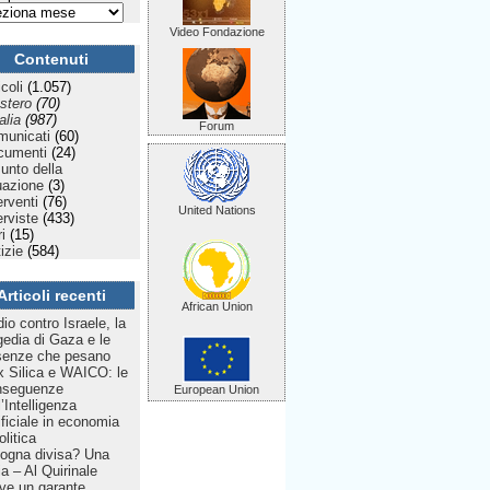
Video Fondazione
Contenuti
icoli
(1.057)
stero
(70)
talia
(987)
Forum
municati
(60)
cumenti
(24)
Punto della
uazione
(3)
erventi
(76)
United Nations
erviste
(433)
ri
(15)
izie
(584)
Articoli recenti
African Union
dio contro Israele, la
gedia di Gaza e le
senze che pesano
 Silica e WAICO: le
nseguenze
European Union
l’Intelligenza
ificiale in economia
olitica
ogna divisa? Una
lia – Al Quirinale
ve un garante