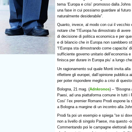
tema ‘Europa e crisi’ promosso dalla Johns
una fase in cui possiamo guardare al futuro
naturalmente desiderabile”.
Quanto, invece, al modo con cui il vecchio c
notare che “l’Europa ha dimostrato di avere 
di decisione di politica economica e per ques
e di bilancio che in Europa non sarebbero st
“l’Europa sta dimostrando come capacita’ di r
sufficiente governo unitario dell’economia e 
finisca per durare in Europa piu’ a lungo che 
Un ragionamento sul quale Monti invita alla
riflettere gli europei, dall’opinione pubblic
per poter rispondere meglio a crisi di questo 
Bologna, 21 mag. (
Adnkronos
) – “Bisogna 
Paesi, ad una piattaforma comune in tutti i P
Cosi’ l’ex premier Romano Prodi espone la 
a Bologna a margine di un incontro alla John
Prodi fa poi un esempio e spiega “se si dov
non a livello di singolo Paese, ma questo -os
Commentando poi le campagne elettorali dei 