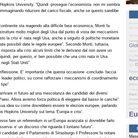
 Hopkins University. “Quindi -prosegue l’economista- non mi sembra
 immaginando riduzioni del carico fiscale, anche se questo sarebbe
Istruzio
ontinente sta reagendo alla difficile fase economica, Monti fa
Mali
Giu
strutture molto migliori degli Usa dal punto di vista dei meccanismi
Terrori
to la crisi e’ nata negli Usa, anche a seguito di politiche monetarie
Immig
ate possibili date le regole europee”. Secondo Monti, tuttavia,
Glo
isposta alla crisi alcuni limiti che le derivano dal non avere un
Salute
C
Fr
quindi, per questo, e’ ben possibile che una crisi nata in Usa
Iran
Ricer
negli Stati Uniti”.
D
Siria
 riflessione. E’ importante che questa occasione -conclude- faccia
Pover
ec
a ai leader politici, su come rafforzare i meccanismi di coordinamento
tipo”.
Africa
L'Union
arrivare in futuro ad una mescolanza dei candidati dei diversi
Pace
aesi. Allora avremo forza politica di eleggere dal basso le cariche”.
Coope
Democ
sua idea su come dovrebbero essere le elezioni europee, parlando
elettoral
s Hopkins University sul tema ‘Europa e crisi’.
Eu
esse fare un referendum in un’Europa avanzata si dovrebbe farlo
serva- e’ un discorso che riguarda il lontano futuro”.
candidati per il Parlamento di Strasburgo il Professore fa notare
Mese