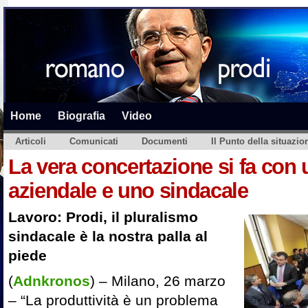
Home
Biografia
Video
Articoli
Comunicati
Documenti
Il Punto della situazio
La vera concertazione si fa con 
aziendale e uno sindacale
Lavoro: Prodi, il pluralismo
sindacale è la nostra palla al
piede
(
Adnkronos
) – Milano, 26 marzo
– “La produttività è un problema