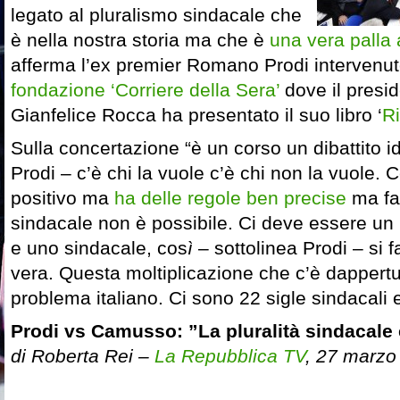
legato al pluralismo sindacale che
è nella nostra storia ma che è
una vera palla 
afferma l’ex premier Romano Prodi intervenut
fondazione ‘Corriere della Sera’
dove il presi
Gianfelice Rocca ha presentato il suo libro ‘
Ri
Sulla concertazione “è un corso un dibattito 
Prodi – c’è chi la vuole c’è chi non la vuole. C
positivo ma
ha delle regole ben precise
ma far
sindacale non è possibile. Ci deve essere un i
e uno sindacale, cos
ì
– sottolinea Prodi – si 
vera. Questa moltiplicazione che c’è dappert
problema italiano. Ci sono 22 sigle sindacali 
Prodi vs Camusso: ”La pluralità sindacale 
di Roberta Rei –
La Repubblica TV
, 27 marzo