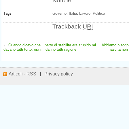
Notizie
Tags
Governo
,
Italia
,
Lavoro
,
Politica
Trackback
URI
←
Quando dicevo che il patto di stabilità era stupido mi
Abbiamo bisogno 
davano tutti torto, ora mi danno tutti ragione
rinascita non
Articoli - RSS
|
Privacy policy