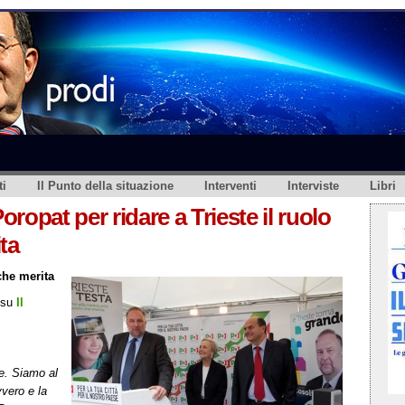
i
Il Punto della situazione
Interventi
Interviste
Libri
ropat per ridare a Trieste il ruolo
ta
che merita
 su
Il
re. Siamo al
vero e la