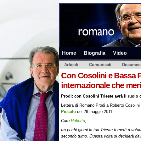
Home
Biografia
Video
Articoli
Comunicati
Document
Con Cosolini e Bassa Po
internazionale che meri
Prodi: con Cosolini Trieste avrà il ruolo 
Lettera di Romano Prodi a Roberto Cosolini
Piccolo
del 28 maggio 2011
Caro
Roberto
,
tra pochi giorni la tua Trieste tornerà a vota
secondo turno. Questa volta si deciderà dav