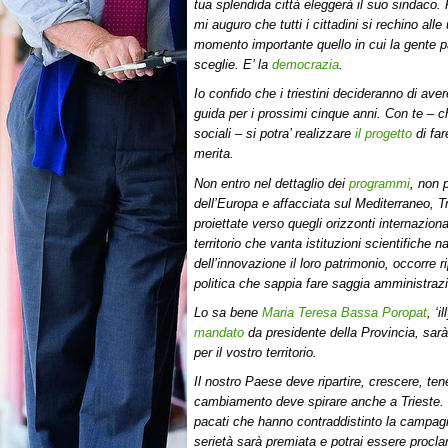
tua splendida città eleggerà il suo sindaco.
mi auguro che tutti i cittadini si rechino alle
momento importante quello in cui la gente p
sceglie. E’ la
democrazia
.
Io confido che i triestini decideranno di ave
guida per i prossimi cinque anni. Con te – c
sociali – si potra’ realizzare
il progetto
di far
merita.
Non entro nel dettaglio dei
programmi
, non 
dell’Europa e affacciata sul Mediterraneo, T
proiettate verso quegli orizzonti internazion
territorio che vanta istituzioni scientifiche 
dell’innovazione il loro patrimonio, occorre 
politica che sappia fare saggia amministraz
Lo sa bene
Maria Teresa Bassa Poropat
, ‘i
mandato
da presidente della Provincia, sarà
per il vostro territorio.
Il nostro Paese deve ripartire, crescere, ten
cambiamento deve spirare anche a Trieste. 
pacati che hanno contraddistinto la campagna
serietà sarà premiata e potrai essere procla