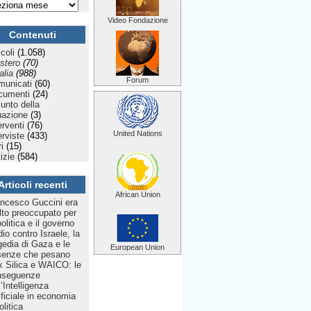
Video Fondazione
Contenuti
icoli
(1.058)
stero
(70)
talia
(988)
Forum
municati
(60)
cumenti
(24)
Punto della
uazione
(3)
erventi
(76)
United Nations
erviste
(433)
ri
(15)
izie
(584)
Articoli recenti
African Union
ncesco Guccini era
to preoccupato per
politica e il governo
dio contro Israele, la
gedia di Gaza e le
European Union
senze che pesano
 Silica e WAICO: le
nseguenze
l’Intelligenza
ificiale in economia
olitica