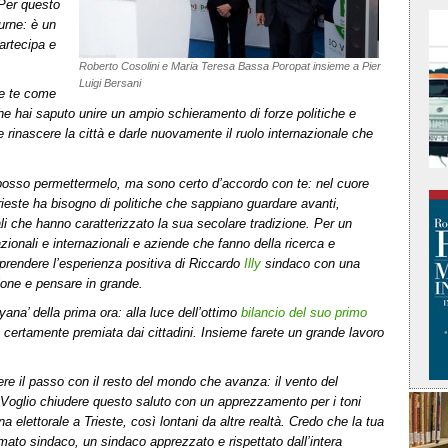
 Per questo
 urne: è un
artecipa e
Roberto Cosolini e Maria Teresa Bassa Poropat insieme a Pier
Luigi Bersani
re te come
he hai saputo unire un ampio schieramento di forze politiche e
e rinascere la città e darle nuovamente il ruolo internazionale che
posso permettermelo, ma sono certo d’accordo con te: nel cuore
rieste ha bisogno di politiche che sappiano guardare avanti,
ali che hanno caratterizzato la sua secolare tradizione. Per un
nazionali e internazionali e aziende che fanno della ricerca e
riprendere l’esperienza positiva di Riccardo
Illy
sindaco con una
ione e pensare in grande.
llyana’ della prima ora: alla luce dell’ottimo
bilancio del suo primo
 certamente premiata dai cittadini. Insieme farete un grande lavoro
ere il passo con il resto del mondo che avanza: il vento del
Voglio chiudere questo saluto con un apprezzamento per i toni
 elettorale a Trieste, così lontani da altre realtà. Credo che la tua
mato sindaco, un sindaco apprezzato e rispettato dall’intera