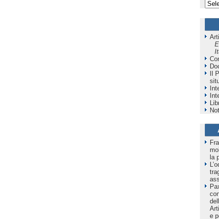
Art
E
I
Co
Do
Il 
sit
Int
Int
Lib
Not
Fra
mol
la 
L’o
tra
as
Pax
co
del
Art
e p