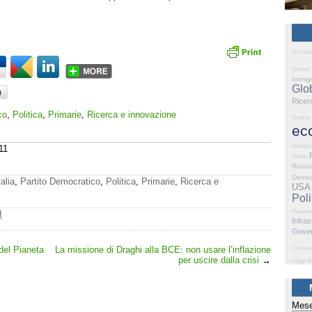
Sicurez
Giovani
Immig
Glo
Ricer
co
,
Politica
,
Primarie
,
Ricerca e innovazione
Spagna
ec
Bretagn
11
Salute
Russi
Democ
talia
,
Partito Democratico
,
Politica
,
Primarie
,
Ricerca e
USA
Poli
Peaceke
I
Infras
Gove
del Pianeta
La missione di Draghi alla BCE: non usare l’inflazione
Criminal
per uscire dalla crisi
→
Legge el
Mese