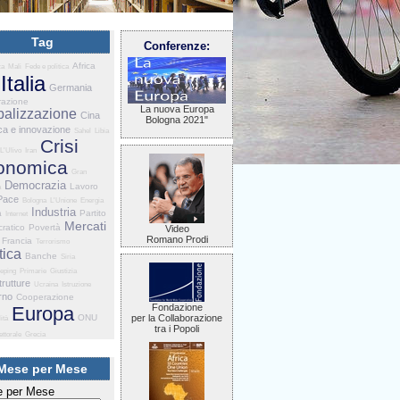
Tag
Conferenze:
Africa
za
Mali
Fede e politica
Italia
Germania
razione
La nuova Europa
balizzazione
Cina
Bologna 2021"
ca e innovazione
Sahel
Libia
Crisi
L'Ulivo
Iran
onomica
Gran
Democrazia
Lavoro
a
Pace
Bologna
L'Unione
Energia
Industria
a
Partito
Internet
Mercati
ratico
Povertà
Video
Romano Prodi
Francia
Terrorismo
tica
Banche
Siria
eping
Primarie
Giustizia
trutture
Ucraina
Istruzione
rno
Cooperazione
Fondazione
Europa
ONU
per la Collaborazione
ità
tra i Popoli
ettorale
Grecia
Mese per Mese
 per Mese