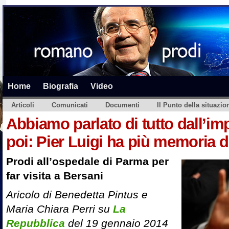
Home
Biografia
Video
Articoli
Comunicati
Documenti
Il Punto della situazio
Abbiamo parlato di tutto dall’i
poi: Pier Luigi ha più memoria 
Prodi all’ospedale di Parma per
far visita a Bersani
Aricolo di Benedetta Pintus e
Maria Chiara Perri su
La
Repubblica
del 19 gennaio 2014