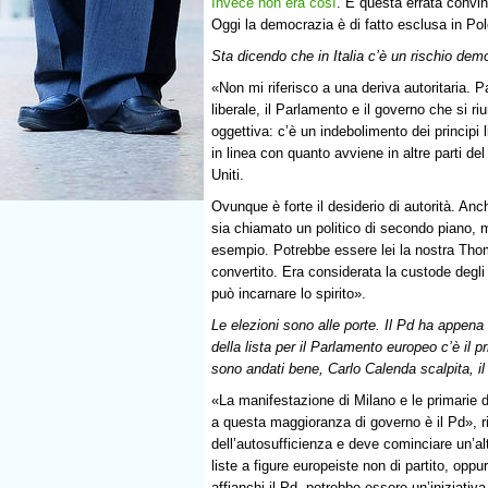
Invece non era così
. E questa errata convin
Oggi la democrazia è di fatto esclusa in Pol
Sta dicendo che in Italia c’è un rischio dem
«Non mi riferisco a una deriva autoritaria. P
liberale, il Parlamento e il governo che si 
oggettiva: c’è un indebolimento dei principi l
in linea con quanto avviene in altre parti del
Uniti.
Ovunque è forte il desiderio di autorità. A
sia chiamato un politico di secondo piano,
esempio. Potrebbe essere lei la nostra Tho
convertito. Era considerata la custode degli
può incarnare lo spirito».
Le elezioni sono alle porte. Il Pd ha appena 
della lista per il Parlamento europeo c’è il
sono andati bene, Carlo Calenda scalpita, il
«La manifestazione di Milano e le primarie
a questa maggioranza di governo è il Pd», ris
dell’autosufficienza e deve cominciare un’al
liste a figure europeiste non di partito, op
affianchi il Pd, potrebbe essere un’iniziativa