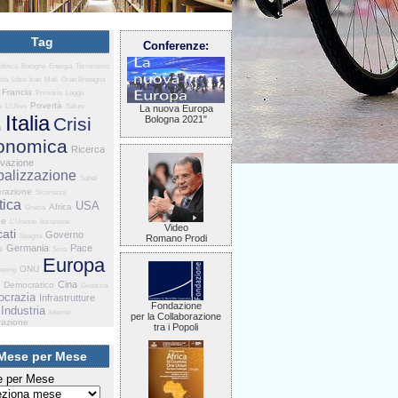
Tag
Conferenze:
olitica
Bologna
Energia
Terrorismo
ità
Libia
Iran
Mali
Gran Bretagna
Francia
Primarie
Legge
Povertà
e
L'Ulivo
Salute
La nuova Europa
Italia
Crisi
Bologna 2021"
a
onomica
Ricerca
ovazione
balizzazione
Sahel
razione
Sicurezza
tica
USA
Africa
Grecia
he
L'Unione
Istruzione
Video
ati
Governo
Spagna
Romano Prodi
Germania
Pace
o
Siria
Europa
ONU
eping
Cina
o Democratico
Giustizia
crazia
Infrastrutture
Fondazione
Industria
Internet
per la Collaborazione
razione
tra i Popoli
Mese per Mese
 per Mese