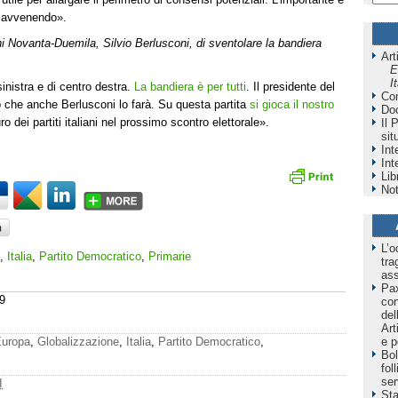
a avvenendo».
nni Novanta-Duemila, Silvio Berlusconi, di sventolare la bandiera
Art
E
I
 sinistra e di centro destra.
La bandiera è per tutti
. Il presidente del
Co
 che anche Berlusconi lo farà. Su questa partita
si gioca il nostro
Do
ro dei partiti italiani nel prossimo scontro elettorale».
Il 
sit
Int
Int
Lib
Not
L’o
,
Italia
,
Partito Democratico
,
Primarie
tra
as
Pax
9
co
del
Art
e p
uropa
,
Globalizzazione
,
Italia
,
Partito Democratico
,
Bol
fol
ser
I
Sta