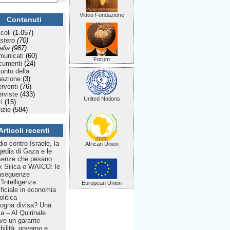
Video Fondazione
Contenuti
icoli
(1.057)
stero
(70)
talia
(987)
municati
(60)
Forum
cumenti
(24)
Punto della
uazione
(3)
erventi
(76)
erviste
(433)
United Nations
ri
(15)
izie
(584)
Articoli recenti
dio contro Israele, la
African Union
gedia di Gaza e le
senze che pesano
 Silica e WAICO: le
nseguenze
l’Intelligenza
European Union
ificiale in economia
olitica
ogna divisa? Una
lia – Al Quirinale
ve un garante
bilità, governo e