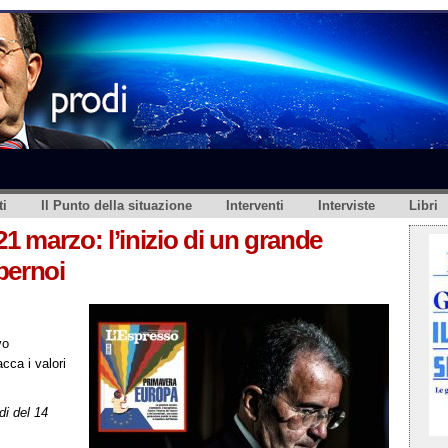
i
Il Punto della situazione
Interventi
Interviste
Libri
21 marzo: l’inizio di un grande
pernoi
vo
cca i valori
i del 14