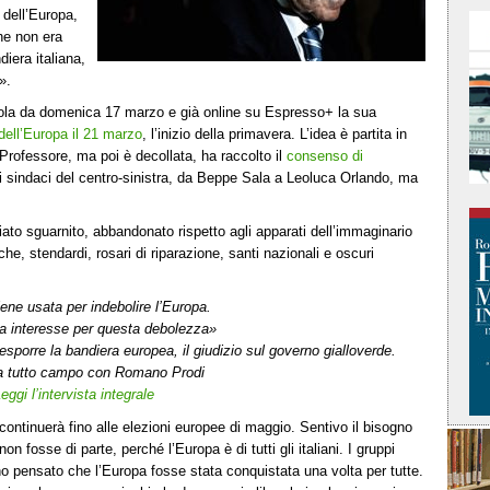
dell’Europa,
he non era
iera italiana,
».
cola da domenica 17 marzo e già online su Espresso+ la sua
dell’Europa il 21 marzo
, l’inizio della primavera. L’idea è partita in
 Professore, ma poi è decollata, ha raccolto il
consenso di
i sindaci del centro-sinistra, da Beppe Sala a Leoluca Orlando, ma
iato sguarnito, abbandonato rispetto agli apparati dell’immaginario
iche, stendardi, rosari di riparazione, santi nazionali e oscuri
viene usata per indebolire l’Europa.
ha interesse per questa debolezza»
i esporre la bandiera europea, il giudizio sul governo gialloverde.
a tutto campo con Romano Prodi
eggi l’intervista integrale
 continuerà fino alle elezioni europee di maggio. Sentivo il bisogno
 fosse di parte, perché l’Europa è di tutti gli italiani. I gruppi
hanno pensato che l’Europa fosse stata conquistata una volta per tutte.