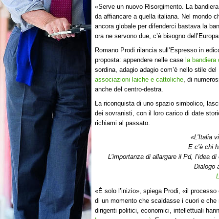
«Serve un nuovo Risorgimento. La bandiera 
da affiancare a quella italiana. Nel mondo c
ancora globale per difenderci bastava la band
ora ne servono due, c’è bisogno dell’Europa
Romano Prodi rilancia sull’Espresso in edi
proposta: appendere nelle case
la bandiera 
sordina, adagio adagio com’è nello stile del
associazioni laiche e cattoliche
, di numeros
anche del centro-destra.
La riconquista di uno spazio simbolico, lasc
dei sovranisti, con il loro carico di date stor
richiami al passato.
«L’Italia 
E c’è chi 
L’importanza di allargare il Pd, l’idea d
Dialogo 
L
«È solo l’inizio», spiega Prodi, «il processo
di un momento che scaldasse i cuori e che non
dirigenti politici, economici, intellettuali 