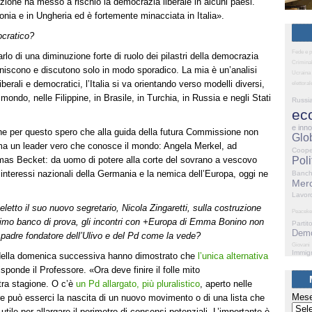
zione ha messo a rischio la democrazia liberale in alcuni paesi.
onia e in Ungheria ed è fortemente minacciata in Italia».
ocratico?
Fede e p
arlo di una diminuzione forte di ruolo dei pilastri della democrazia
Criminal
riuniscono e discutono solo in modo sporadico. La mia è un’analisi
Ucraina
iberali e democratici, l’Italia si va orientando verso modelli diversi,
elettoral
 mondo, nelle Filippine, in Brasile, in Turchia, in Russia e negli Stati
Russi
ec
e inn
nche per questo spero che alla guida della futura Commissione non
Glo
 ma un leader vero che conosce il mondo: Angela Merkel, ad
Coope
mas Becket: da uomo di potere alla corte del sovrano a vescovo
Poli
 interessi nazionali della Germania e la nemica dell’Europa, oggi ne
Banc
Merc
Lavor
eletto il suo nuovo segretario, Nicola Zingaretti, sulla costruzione
Peaceke
 primo banco di prova, gli incontri con +Europa di Emma Bonino non
Partit
Demo
 padre fondatore dell’Ulivo e del Pd come la vede?
Giovani
Immig
 della domenica successiva hanno dimostrato che
l’unica alternativa
ponde il Professore. «Ora deve finire il folle mito
tra stagione. O c’è
un Pd allargato, più pluralistico
, aperto nelle
Mese
pure può esserci la nascita di un nuovo movimento o di una lista che
 utile per allargare il perimetro di consensi potenziali. L’importante è