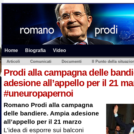
Home
Biografia
Video
Articoli
Comunicati
Documenti
Il Punto della situazio
Prodi alla campagna delle bandi
adesione all’appello per il 21 ma
#uneuropapernoi
Romano Prodi alla campagna
delle bandiere. Ampia adesione
all’appello per il 21 marzo
L’idea di esporre sui balconi