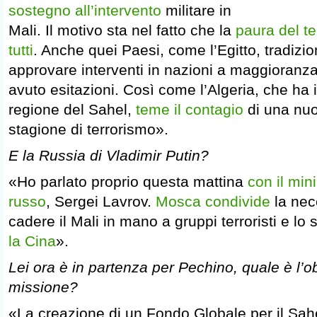
sostegno all’intervento
militare in
Mali. Il motivo sta nel fatto che la
paura del t
tutti
. Anche quei Paesi, come l’Egitto, tradizio
approvare interventi in nazioni a maggioran
avuto esitazioni. Così come l’Algeria, che ha i
regione del Sahel,
teme il contagio
di una nu
stagione di terrorismo».
E la Russia di Vladimir Putin?
«Ho parlato proprio questa mattina
con il mini
russo
, Sergei Lavrov.
Mosca condivide
la nec
cadere il Mali in mano a gruppi terroristi e lo
la Cina
».
Lei ora è in partenza per Pechino, quale è l’ob
missione?
«La creazione di un Fondo Globale per il Sah