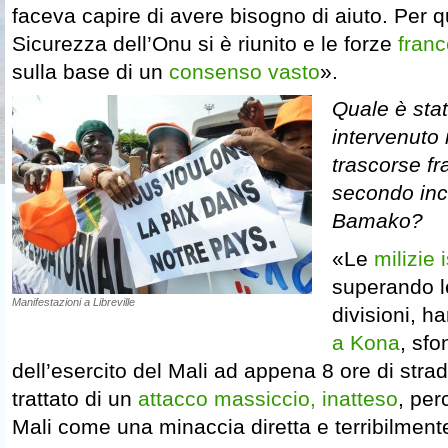
faceva capire di avere bisogno di aiuto. Per qu
Sicurezza dell’Onu si è riunito e le forze
franc
sulla base di un
consenso vasto
».
Quale è stat
intervenuto 
trascorse fr
secondo inc
Bamako?
«Le
milizie
superando le
Manifestazioni a Libreville
divisioni, h
a Kona
, sfo
dell’esercito del Mali ad appena 8 ore di str
trattato di un
attacco massiccio, inatteso
, per
Mali come una minaccia diretta e terribilment