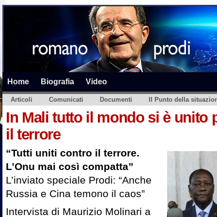
Home
Biografia
Video
Articoli
Comunicati
Documenti
Il Punto della situazio
In Mali tutto il mondo si è unito
il terrore
“Tutti uniti contro il terrore.
L’Onu mai così compatta”
L’inviato speciale Prodi: “Anche
Russia e Cina temono il caos”
Intervista di Maurizio Molinari a