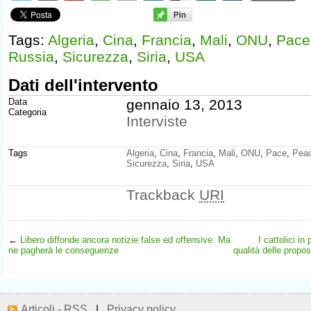
Tags:
Algeria
,
Cina
,
Francia
,
Mali
,
ONU
,
Pace
Russia
,
Sicurezza
,
Siria
,
USA
Dati dell'intervento
Data
gennaio 13, 2013
Categoria
Interviste
Tags
Algeria
,
Cina
,
Francia
,
Mali
,
ONU
,
Pace
,
Pea
Sicurezza
,
Siria
,
USA
Trackback
URI
←
Libero diffonde ancora notizie false ed offensive. Ma
I cattolici in
ne pagherà le conseguenze
qualità delle propo
Articoli - RSS
|
Privacy policy