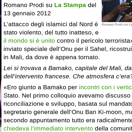
Romano Prodi su
La Stampa
del
13 gennaio 2012
L’attacco degli islamici dal Nord è
Romano Prodi con il 
stato violento, del tutto inatteso, e
il mondo si è unito
contro il pericolo terroris
inviato speciale dell’Onu per il Sahel, ricost
in Mali, da dove è appena tornato.
Lei si trovava a Bamako, capitale del Mali, d
dell’intervento francese. Che atmosfera c’era
«Ero giunto a Bamako per
incontri con i vertic
Stato. Nel primo colloquio avevamo discusso 
riconciliazione e sviluppo, basata sul mandat
segretario generale dell’Onu Ban Ki-moon, ma
secondo appuntamento tutto era radicalmente
chiedeva l’immediato intervento
della comunit