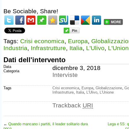
Be Sociable, Share!
Tags:
Crisi economica
,
Europa
,
Globalizzazi
Industria
,
Infrastrutture
,
Italia
,
L'Ulivo
,
L'Unio
Dati dell'intervento
Data
dicembre 3, 2018
Categoria
Interviste
Tags
Crisi economica
,
Europa
,
Globalizzazione
,
Go
Infrastrutture
,
Italia
,
L'Ulivo
,
L'Unione
Trackback
URI
←
Quando mancano i partiti, il leader solitario dura
Lega e 5S: qu
poco
co