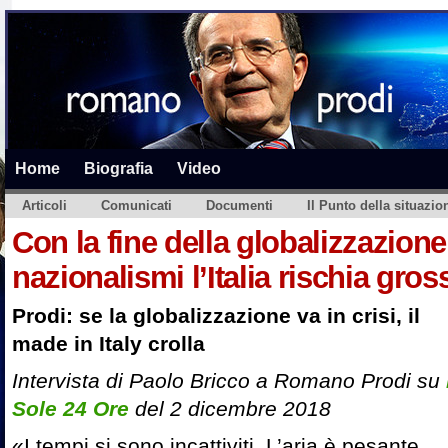
Home
Biografia
Video
Articoli
Comunicati
Documenti
Il Punto della situazio
Con la fine della globalizzazione 
nazionalismi l’Italia rischia gros
Prodi: se la globalizzazione va in crisi, il
made in Italy crolla
Intervista di Paolo Bricco a Romano Prodi su
Sole 24 Ore
del 2 dicembre 2018
«I tempi si sono incattiviti. L’aria è pesante.