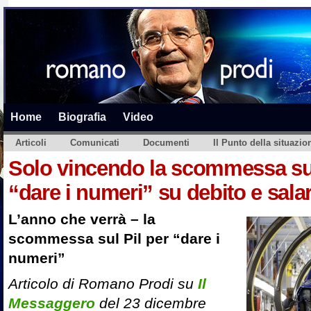
Home
Biografia
Video
Articoli
Comunicati
Documenti
Il Punto della situazio
Solo vincendo la scommessa su
“dare i numeri” su debito e salar
L’anno che verrà – la
scommessa sul Pil per “dare i
numeri”
Articolo di Romano Prodi su
Il
Messaggero
del 23 dicembre