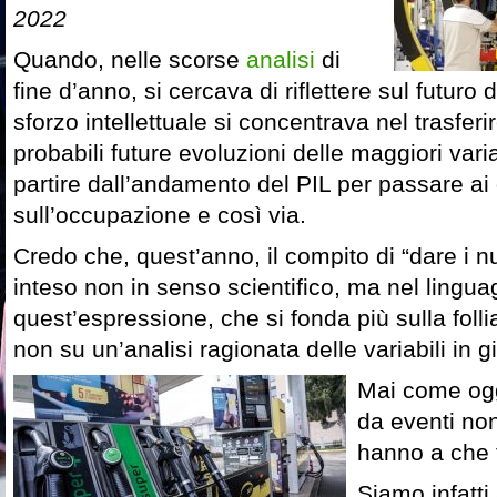
2022
Quando, nelle scorse
analisi
di
fine d’anno, si cercava di riflettere sul futuro 
sforzo intellettuale si concentrava nel trasferi
probabili future evoluzioni delle maggiori var
partire dall’andamento del PIL per passare ai d
sull’occupazione e così via.
Credo che, quest’anno, il compito di “dare i 
inteso non in senso scientifico, ma nel linguag
quest’espressione, che si fonda più sulla folli
non su un’analisi ragionata delle variabili in g
Mai come ogg
da eventi non
hanno a che 
Siamo infatti 