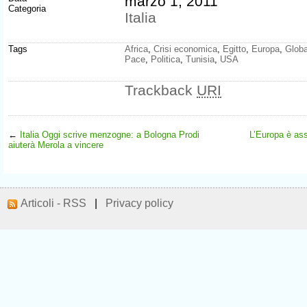
marzo 1, 2011
Categoria
Italia
Tags
Africa
,
Crisi economica
,
Egitto
,
Europa
,
Globa
Pace
,
Politica
,
Tunisia
,
USA
Trackback
URI
←
Italia Oggi scrive menzogne: a Bologna Prodi
L’Europa è asse
aiuterà Merola a vincere
Articoli - RSS
|
Privacy policy