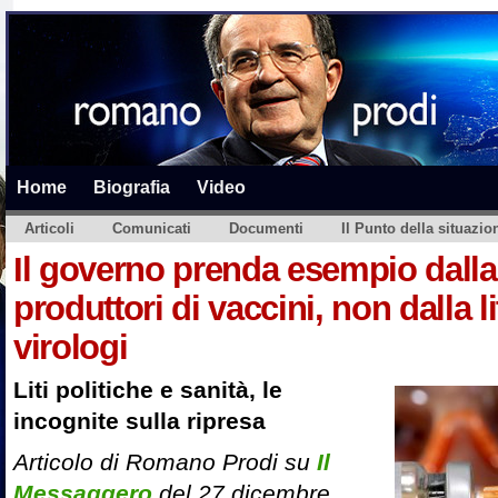
Home
Biografia
Video
Articoli
Comunicati
Documenti
Il Punto della situazio
Il governo prenda esempio dalla
produttori di vaccini, non dalla li
virologi
Liti politiche e sanità, le
incognite sulla ripresa
Articolo di Romano Prodi su
Il
Messaggero
del 27 dicembre