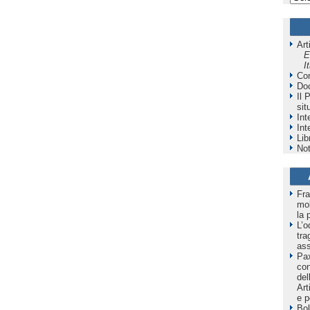
Art
E
I
Co
Do
Il 
sit
Int
Int
Lib
Not
Fra
mol
la 
L’o
tra
as
Pax
co
del
Art
e p
Bol