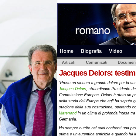
Home
Biografia
Video
Articoli
Comunicati
Document
Jacques Delors: testim
“Provo un sincero a grande dolore per la sc
Jacques Delors
, straordinario Presidente de
Commissione Europea. Delors è stato un pr
della storia dell’Europa che egli ha saputo g
stagione della sua costruzione, operando c
Mitterrand
in un clima di profonda intesa tra
Germania.
Ho sempre nutrito nei suoi confronti una pr
stima e un’autentica amicizia e quando fui 