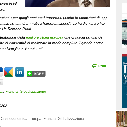
uto in lui
ere.
pianto per quegli anni così importanti poiché le condizioni di oggi
nanzi ad una drammatica frammentazione”. Lo ha dichiarato l’ex
ne Ue Romano Prodi.
 testimone della
migliore storia europea
che ci lascia un grande
 che ci consentirà di realizzare in modo compiuto il grande sogno
a famiglia e ai suoi cari”.
pa
,
Francia
,
Globalizzazione
2023
,
Crisi economica
,
Europa
,
Francia
,
Globalizzazione