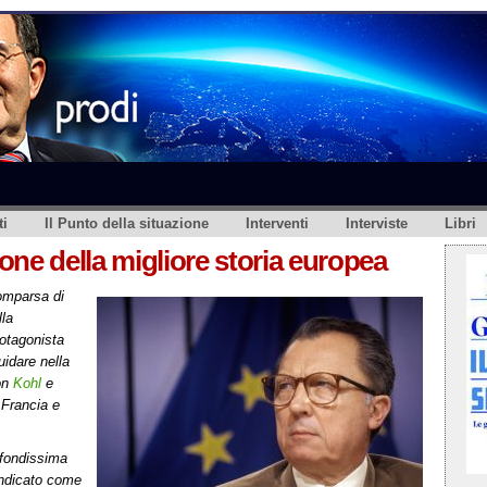
i
Il Punto della situazione
Interventi
Interviste
Libri
one della migliore storia europea
omparsa di
lla
otagonista
uidare nella
on
Kohl
e
 Francia e
ofondissima
indicato come