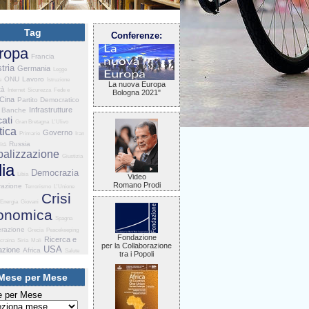
Tag
Conferenze:
ropa
Francia
tria
Germania
Legge
ONU
Lavoro
e
Istruzione
La nuova Europa
tà
Internet
Sicurezza
Fede e
Bologna 2021"
Cina
Partito Democratico
Infrastrutture
Banche
ati
Gran Bretagna
L'Ulivo
tica
Governo
Primarie
Iran
Russia
ità
balizzazione
Giustizia
lia
Democrazia
Libia
Video
Romano Prodi
razione
Terrorismo
L'Unione
Crisi
Energia
Giovani
onomica
Spagna
razione
Grecia
Peacekeeping
Fondazione
Ricerca e
craina
Siria
Mali
per la Collaborazione
USA
azione
Africa
Salute
tra i Popoli
Mese per Mese
 per Mese