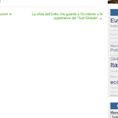
I
zioni in
La sfida dell’India che guarda a Occidente e le
aspettative del “Sud Globale”
→
Eu
Indus
elettoral
Pover
politica
Bologna
Merc
Poli
Criminal
Glo
Ita
Immig
Pace
ec
Coope
Sahel
U
innov
Mese