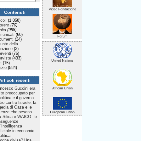
Video Fondazione
Contenuti
icoli
(1.058)
stero
(70)
talia
(988)
municati
(60)
Forum
cumenti
(24)
Punto della
uazione
(3)
erventi
(76)
erviste
(433)
United Nations
ri
(15)
izie
(584)
Articoli recenti
ncesco Guccini era
African Union
to preoccupato per
politica e il governo
dio contro Israele, la
gedia di Gaza e le
senze che pesano
European Union
 Silica e WAICO: le
nseguenze
l’Intelligenza
ificiale in economia
olitica
ogna divisa? Una