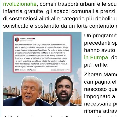
rivoluzionarie
, come i trasporti urbani e le sc
infanzia gratuite, gli spacci comunali a prezzi
di sostanziosi aiuti alle categorie più deboli:
sofisticato e sostenuto da un forte contenuto 
Un programma
precedenti s
hanno avuto
in Europa
, d
più fertile.
Zhoran Mamda
campagna ele
nascosto ques
impegnato a r
necessarie pe
riforme attr