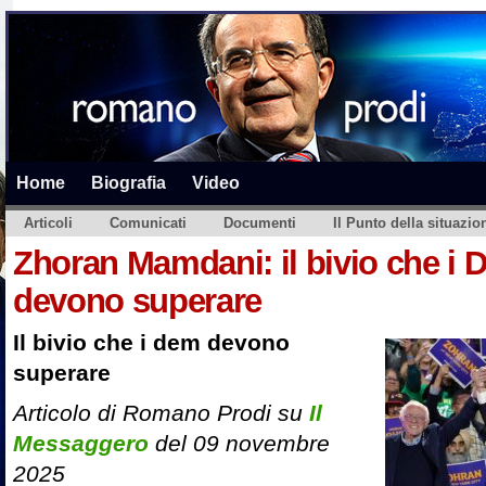
Home
Biografia
Video
Articoli
Comunicati
Documenti
Il Punto della situazio
Zhoran Mamdani: il bivio che i
devono superare
Il
bivio che i dem devono
superare
Articolo di Romano Prodi su
Il
Messaggero
del 09 novembre
2025