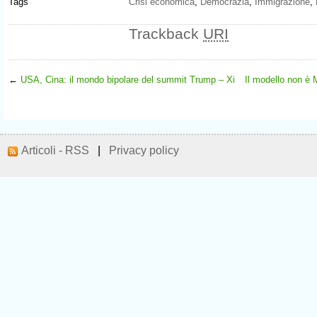
Tags
Crisi economica
,
Democrazia
,
Immigrazione
,
Trackback
URI
←
USA, Cina: il mondo bipolare del summit Trump – Xi
Il modello non è 
Articoli - RSS
|
Privacy policy