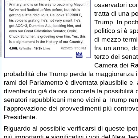
osservatori co
tratta di una p
Trump. In pochi 
politico si è sp
di mezzo term
fra un anno, d
terzo dei senat
Camera dei Ra
probabilità che Trump perda la maggioranza 
rami del Parlamento è diventata plausibile e,
diventando già da ora concreta la possibilità c
senatori repubblicani meno vicini a Trump rend
l’approvazione dei provvedimenti più controve
Presidente.
Riguardo al possibile verificarsi di queste ip
più importanti e significativi i voti del New Jer