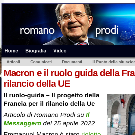
Home
Biografia
Video
Articoli
Comunicati
Documenti
Il Punto della situazio
Macron e il ruolo guida della Fra
rilancio della UE
Il ruolo-guida – Il progetto della
Francia per il rilancio della Ue
Articolo di Romano Prodi su
Il
Messaggero
del 25 aprile 2022
Emmanuel Macron è stato
rieletto