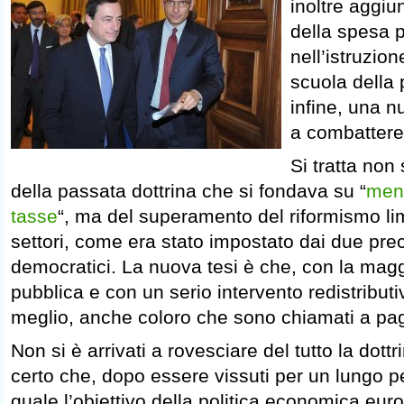
inoltre aggi
della spesa 
nell’istruzion
scuola della 
infine, una n
a combattere
Si tratta non
della passata dottrina che si fondava su “
men
tasse
“, ma del superamento del riformismo lim
settori, come era stato impostato dai due pre
democratici. La nuova tesi è che, con la mag
pubblica e con un serio intervento redistributiv
meglio, anche coloro che sono chiamati a pag
Non si è arrivati a rovesciare del tutto la dot
certo che, dopo essere vissuti per un lungo p
quale l’obiettivo della politica economica eur