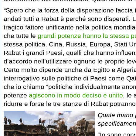
“Spero che la forza della disperazione faccia 
andati tutti a Rabat è perché sono disperati. L
tragico fattore unificante nella politica mondia
che tutte le
grandi potenze hanno la stessa p
stessa politica. Cina, Russia, Europa, Stati U
Rabat i grandi Paesi, quelli che hanno influe
d’accordo nell’utilizzare ognuno le proprie leve
Certo molto dipende anche da Egitto e Algeria.
interrogativo sulle politiche di Paesi come Qat
che io chiamo “politiche individualmente ano
potenze
agiscono in modo deciso e unito
, le
ridurre e forse le tre stanze di Rabat potrann
Quale mano 
specificament
“Io sono con