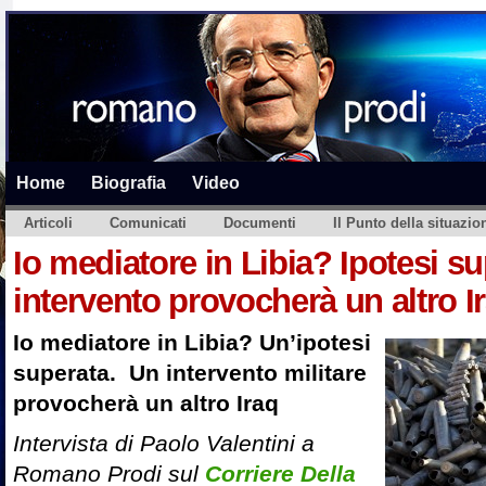
Home
Biografia
Video
Articoli
Comunicati
Documenti
Il Punto della situazio
Io mediatore in Libia? Ipotesi s
intervento provocherà un altro I
Io mediatore in Libia? Un’ipotesi
superata. Un intervento militare
provocherà un altro Iraq
Intervista di Paolo Valentini a
Romano Prodi sul
Corriere Della