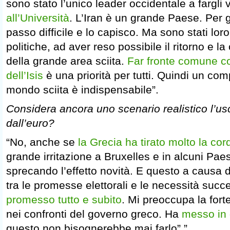
sono stato l’unico leader occidentale a fargli v
all’Università
. L’Iran è un grande Paese. Per g
passo difficile e lo capisco. Ma sono stati loro
politiche, ad aver reso possibile il ritorno e la 
della grande area sciita.
Far fronte comune con
dell’Isis
è una priorità per tutti. Quindi un co
mondo sciita è indispensabile”.
Considera ancora uno scenario realistico l’usc
dall’euro?
“No, anche se
la Grecia ha tirato molto la cor
grande irritazione a Bruxelles e in alcuni Pae
sprecando l’effetto novità. E questo a causa 
tra le promesse elettorali e le necessità succ
promesso tutto e subito
. Mi preoccupa la fort
nei confronti del governo greco. Ha
messo in d
questo non bisognerebbe mai farlo”.”.