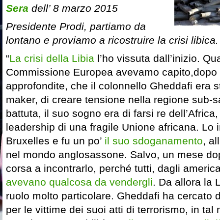
Sera
dell’ 8 marzo 2015
Presidente Prodi, partiamo da
lontano e proviamo a ricostruire la crisi libica.
“
La crisi della Libia
l’ho vissuta dall’inizio. Qu
Commissione Europea avevamo capito,dopo a
approfondite, che il colonnello Gheddafi era st
maker, di creare tensione nella regione sub-
battuta, il suo sogno era di farsi re dell’Afric
leadership di una fragile Unione africana. Lo 
Bruxelles e fu un po’
il suo sdoganamento
, al
nel mondo anglosassone. Salvo, un mese dop
corsa a incontrarlo, perché tutti, dagli american
avevano qualcosa da vendergli
. Da allora la
ruolo molto particolare. Gheddafi ha cercato d
per le vittime dei suoi atti di terrorismo, in 