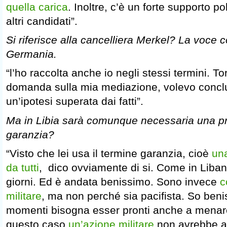
quella carica
. Inoltre, c’è un forte supporto po
altri candidati”.
Si riferisce alla cancelliera Merkel? La voce c
Germania.
“l’ho raccolta anche io negli stessi termini. T
domanda sulla mia mediazione, volevo conc
un’ipotesi superata dai fatti”.
Ma in Libia sarà comunque necessaria una pr
garanzia?
“Visto che lei usa il termine garanzia, cioè
un
da tutti
, dico ovviamente di si. Come in Libano
giorni. Ed è andata benissimo. Sono invece
c
militare
, ma non perché sia pacifista. So beni
momenti bisogna esser pronti anche a menare
questo caso
un’azione militare
non avrebbe a