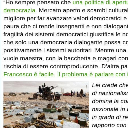
“Ho sempre pensato che
una politica di apertu
democrazia
. Mercato aperto e scambi cultura
migliore per far avanzare valori democratici e d
paura che ci rende insegnanti e non dialogant
fragilità dei sistemi democratici giustifica le
che solo una democrazia dialogante possa c
positivamente i sistemi autoritari. Mentre un
vuole maestra, con la bacchetta e magari con i
rischia di essere controproducente. D’altra p
Francesco è facile. Il problema è parlare con i
Lei crede ch
di nazionali
domina la co
nazionale in
in grado di r
rapporto co