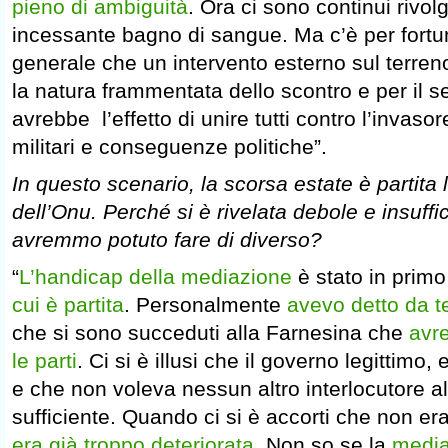
pieno di ambiguità
. Ora ci sono continui rivolg
incessante bagno di sangue. Ma c’è per fortu
generale che un intervento esterno sul terreno
la natura frammentata dello scontro e per il s
avrebbe l’effetto di unire tutti contro l’invasore
militari e conseguenze politiche”.
In questo scenario, la scorsa estate è partita
dell’Onu. Perché si è rivelata debole e insuff
avremmo potuto fare di diverso?
“
L’handicap della mediazione
è stato in prim
cui è partita
. Personalmente
avevo detto da te
che si sono succeduti alla Farnesina che
avr
le parti
. Ci si è illusi che il governo legittimo,
e che non voleva nessun altro interlocutore al
sufficiente. Quando ci si è accorti che non era
era già troppo deteriorata
. Non so se la
media