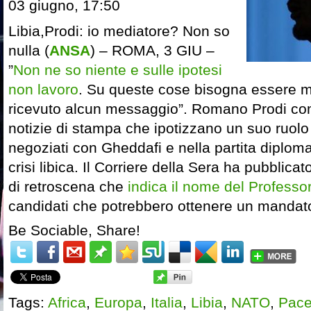
03 giugno, 17:50
Libia,Prodi: io mediatore? Non so
nulla (
ANSA
) – ROMA, 3 GIU –
”
Non ne so niente e sulle ipotesi
non lavoro
. Su queste cose bisogna essere mo
ricevuto alcun messaggio”. Romano Prodi co
notizie di stampa che ipotizzano un suo ruol
negoziati con Gheddafi e nella partita diplomat
crisi libica. Il Corriere della Sera ha pubblic
di retroscena che
indica il nome del Professo
candidati che potrebbero ottenere un mandato
Be Sociable, Share!
Tags:
Africa
,
Europa
,
Italia
,
Libia
,
NATO
,
Pac