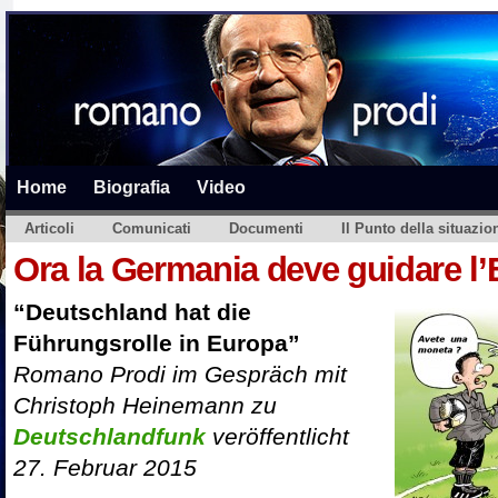
Home
Biografia
Video
Articoli
Comunicati
Documenti
Il Punto della situazio
Ora la Germania deve guidare l
“Deutschland hat die
Führungsrolle in Europa”
Romano Prodi im Gespräch mit
Christoph Heinemann zu
Deutschlandfunk
veröffentlicht
27. Februar 2015