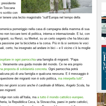
x presidente
 in Toscana
bro scritto con
 tenere una lectio magistralis “sull’Europa nel tempo della
 domenica pomeriggio nella casa di campagna della mamma di sua
 non toccare temi di politica, interna e internazionale. E lui, con
granti, su Renzi, su Merkel, su un certo segreto che ha bloccato
passione per la bicicletta e la corsa. Più in là si sentono le voci
uali, certo, ha insegnato ad andare in bici – e lì vicino c’è la moglie
ospitare in ogni parrocchia
una famiglia di migranti. “Papa
o
. Veramente una guida morale del mondo. Ce ne era proprio
na proposta di solidarietà concreta
. Ogni parrocchia potrà
 qualcuna più di una famiglia e qualcuna nessuna. E il messaggio è
 questione dei migranti non è solo politica,
ma interpella tutti
“.
tro nei giorni scorsi anche il cardinale di Milano, Angelo Scola, ha
are migranti.
olge non solo all’Italia, ma
a tutto il mondo cattolico europeo
.
ria, la Repubblica Ceca, la Slovacchia, paesi in parte cattolici,