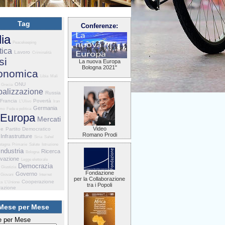
Tag
Conferenze:
lia
Peacekeeping
tica
Lavoro
Criminalità
si
La nuova Europa
Bologna 2021"
onomica
Libia
Mali
ONU
Grecia
balizzazione
Russia
Francia
Povertà
L'Ulivo
Iran
Germania
smo
Fede e politica
Europa
Mercati
Video
he
Partito Democratico
Romano Prodi
Infrastrutture
Siria
Sahel
etagna
Primarie
Salute
Istruzione
Industria
Ricerca
Bologna
ovazione
Legge elettorale
Democrazia
Giustizia
Fondazione
Governo
Giovani
Internet
per la Collaborazione
Cooperazione
za
L'Unione
tra i Popoli
razione
Mese per Mese
 per Mese