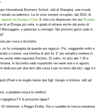
?
pe International Business School, ndr) di Shanghai, una scuola
l senato accademico. Là mi sono sempre occupato, dal 2010, di
i
rapporti tra Europa e Cina
. E noto con dispiacere che ora
l’Europa
o di un’Europa più unita, in grado di attrarre anche dal punto di
Il Messaggero, e partecipo a convegni. Nei prossimi giorni vado in
gi”.
one per corsa e bicicletta.
 mi fa compagnia da quando ero ragazzo. Poi, viaggiando molto e
ciato a correre, una trentina di anni fa. E’ più semplice mettere in
re anche nella inquinata Pechino. Di solito, mi alzo alle 7.30 e
ttimana. In bicicletta vado soprattutto nei week end e in agosto,
edicavo per due terzi alla corsa e per un terzo alla bici, oggi è il
ipoti (Prodi e la moglie hanno due figli, Giorgio e Antonio, ndr) ad
ni, a pedalare senza le rotelline”.
iù orgoglioso? E le prossime tappe?
, 42 chilometri, a Reggio Emilia. Ora ci sarebbe la mezza maratona