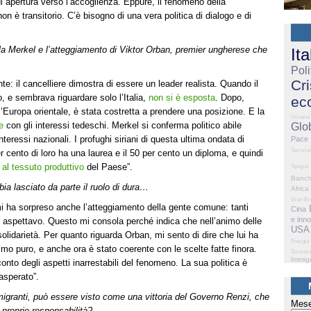
 apertura verso l’accoglienza. Eppure, il fenomeno della
on è transitorio. C’è bisogno di una vera politica di dialogo e di
la Merkel e l’atteggiamento di Viktor Orban, premier ungherese che
Ita
Poli
Cri
e: il cancelliere dimostra di essere un leader realista. Quando il
, e sembrava riguardare solo l’Italia,
non si è esposta
. Dopo,
ec
ll’Europa orientale, è stata costretta a prendere una posizione. E la
Ucraina
e
con gli interessi tedeschi. Merkel si conferma politico abile
Glo
teressi nazionali. I profughi siriani di questa ultima ondata di
Pace
Terrori
r cento di loro ha una laurea e il 50 per cento un diploma, e quindi
 al tessuto produttivo
del Paese”.
Spagna
Banc
ia lasciato da parte il ruolo di dura…
Africa
Gran Br
i ha sorpreso anche l’atteggiamento della gente comune: tanti
Cina
e inn
lo aspettavo. Questo mi consola perché indica che nell’animo delle
USA
olidarietà. Per quanto riguarda Orban, mi sento di dire che lui ha
Energia
smo puro, e anche ora è stato coerente con le scelte fatte finora.
Sicurez
Immig
conto degli aspetti inarrestabili del fenomeno. La sua politica è
asperato”.
 migranti, può essere visto come una vittoria del Governo Renzi, che
Mese
 proprie responsabilità?