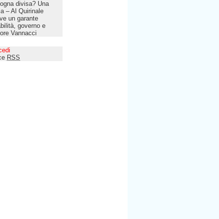
ogna divisa? Una
lia – Al Quirinale
ve un garante
bilità, governo e
tore Vannacci
cedi
ce
RSS