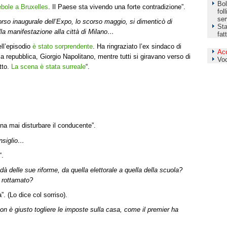
Bol
bole a Bruxelles
. Il Paese sta vivendo una forte contradizione”.
fol
ser
rso inaugurale dell’Expo, lo scorso maggio, si dimenticò di
Sta
ella manifestazione alla città di Milano…
fat
ll’episodio
è stato sorprendente
. Ha ringraziato l’ex sindaco di
Ac
lla repubblica, Giorgio Napolitano, mentre tutti si giravano verso di
Vo
tto.
La scena è stata surreale
“.
a mai disturbare il conducente”.
nsiglio…
“.
 delle sue riforme, da quella elettorale a quella della scuola?
a rottamato?
a”. (Lo dice col sorriso).
non è giusto togliere le imposte sulla casa, come il premier ha