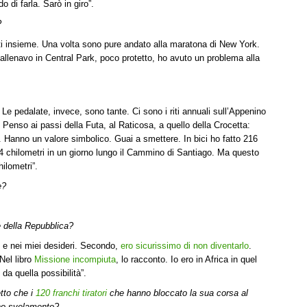
di farla. Sarò in giro”.
?
ti insieme. Una volta sono pure andato alla maratona di New York.
allenavo in Central Park, poco protetto, ho avuto un problema alla
Le pedalate, invece, sono tante. Ci sono i riti annuali sull’Appenino
Penso ai passi della Futa, al Raticosa, a quello della Crocetta:
. Hanno un valore simbolico. Guai a smettere. In bici ho fatto 216
4 chilometri in un giorno lungo il Cammino di Santiago. Ma questo
ilometri”.
e?
e della Repubblica?
i e nei miei desideri. Secondo,
ero sicurissimo di non diventarlo
.
Nel libro
Missione incompiuta
, lo racconto. Io ero in Africa in quel
da quella possibilità”.
tto che i
120 franchi tiratori
che hanno bloccato la sua corsa al
uno svelamento?