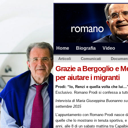
Home
Biografia
Video
Articoli
Comunicati
Document
Grazie a Bergoglio e M
per aiutare i migranti
Prodi: “Io, Renzi e quella volta che lui…
Esclusivo. Romano Prodi si confessa a tut
Intervista di Maria Giuseppina Buonanno s
settembre 2015
L’appuntamento con Romano Prodi nasce da
quelle che lo mostrano in tenuta sportiva, e
anni, alle 8 di un sabato mattina tra Capalbi