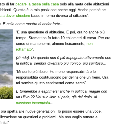
sto di far
pagare la tassa sulla casa
solo alla metà delle abitazioni
abbienti. Questa è la mia posizione anche oggi. Anche perché se
ova a dover chiedere
tasse in forma diversa al cittadino”.
vo. E nella corsa mostra di andar forte…
“E una questione di abitudine. E poi, ora ho anche più
tempo. Stamattina fo fatto 10 chilometri di corsa. Per ora
cerco di mantenermi, almeno fisicamente,
non
rottamato
“.
(Si ride). Da quando non è più impegnato attivamente con
la politica, sembra diventato più ironico, più spiritoso…
“Mi sento più libero. Ho meno responsabilità e le
responsablita costituiscono per definzione un freno. Ora
mi sembra giusto esprimermi come sento”.
E tornerebbe a esprimersi anche in politica, magari con
un Ulivo 2? Nel suo libro si parla, già dal titolo, di
missione incompiuta
…
o ora spetta alle nuove generazioni. Io posso essere una voce,
ilizzazione su questioni e problemi. Ma non voglio tornare a
inita”.