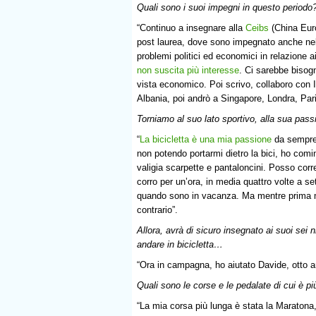
Quali sono i suoi impegni in questo periodo
“Continuo a insegnare alla
Ceibs
(China Euro
post laurea, dove sono impegnato anche ne
problemi politici ed economici in relazione a
non suscita più interesse
. Ci sarebbe bisogn
vista economico. Poi scrivo, collaboro con 
Albania, poi andrò a Singapore, Londra, Pari
Torniamo al suo lato sportivo, alla sua passi
“
La bicicletta è una mia passione
da sempre,
non potendo portarmi dietro la bici, ho comin
valigia scarpette e pantaloncini. Posso corre
corro per un’ora, in media quattro volte a se
quando sono in vacanza. Ma mentre prima mi d
contrario”.
Allora, avrà di sicuro insegnato ai suoi sei n
andare in bicicletta…
“Ora in campagna, ho aiutato Davide, otto an
Quali sono le corse e le pedalate di cui è p
“La mia corsa più lunga è stata la Maratona