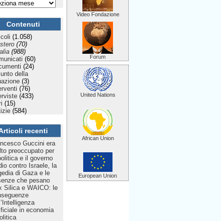
Video Fondazione
Contenuti
icoli
(1.058)
stero
(70)
talia
(988)
Forum
municati
(60)
cumenti
(24)
Punto della
uazione
(3)
erventi
(76)
United Nations
erviste
(433)
ri
(15)
izie
(584)
Articoli recenti
African Union
ncesco Guccini era
to preoccupato per
politica e il governo
dio contro Israele, la
gedia di Gaza e le
European Union
senze che pesano
 Silica e WAICO: le
nseguenze
l’Intelligenza
ificiale in economia
olitica