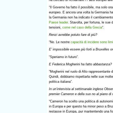
“Il Governo ha fatto il possibile, ma solo ora
europeo. E ancora una volta la Germania ha 
la Germania non ha indicato il cambiament
Paese leader
. Stavolta, per fortuna, le sue
tensioni,
come nel caso della Grecia
“.
Renzi avrebbe potuto fare di più?
“No. Le nostre
capacità di incidere sono limi
E’ impossibile essere più forti a Bruxelles o
“Speriamo in futuro”.
E Federica Mogherini ha fatto abbastanza?
“Mogherini nel ruolo di Alto rappresentante 
Quindi, dobbiamo rispettarla nelle sue molt
politica italiana”.
In un’intervista al settimanale inglese Obse
premier Cameron e della suo no al piano di r
“Cameron ha scelto una politica di autonom
in Europa e per questo ha minor peso a Brux
restasse in Europa, pur mantentendo una for