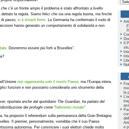
 che c’è un fronte ampio il problema è stato affrontato a livello
dettato la regola. Siamo felici che sia una regola buona, ma finché
o di passo,
si è rimasti fermi
. La Germania ha confermato il ruolo di
Art
 decisioni hanno generato un comportamento di solidarietà e non
E
I
Co
Do
Il 
sit
tate
. Dovremmo essere più forti a Bruxelles”.
Int
Int
ra?
Lib
Not
dell’Unione
non rappresenta solo il nostro Paese
, ma l’Europa intera.
Fra
eplici funzioni e non possiamo considerarla uno strumento della
mol
la 
L’o
tra
rver, riportata anche dal quotidiano The Guardian, ha parlato del
as
idistribuzione dei profughi come “
fallimento morale
“
Pax
co
ia, ha proposto il referendum sulla permanenza della Gran Bretagna
del
elles. Il premier, personalmente, vorrebbe che il suo Paese
Art
e p
tissima autonomia. Per convincere i suoi elettori chiede molto