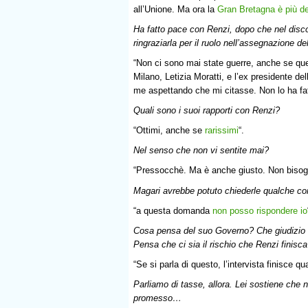
all’Unione. Ma ora la
Gran Bretagna è più de
Ha fatto pace con Renzi, dopo che nel disco
ringraziarla per il ruolo nell’assegnazione d
“Non ci sono mai state guerre, anche se que
Milano, Letizia Moratti, e l’ex presidente de
me aspettando che mi citasse. Non lo ha fa
Quali sono i suoi rapporti con Renzi?
“Ottimi, anche se
rarissimi
“.
Nel senso che non vi sentite mai?
“Pressocchè. Ma è anche giusto. Non bisogn
Magari avrebbe potuto chiederle qualche co
“a questa domanda
non posso rispondere io
Cosa pensa del suo Governo? Che giudizio dà
Pensa che ci sia il rischio che Renzi finisc
“Se si parla di questo, l’intervista finisce qu
Parliamo di tasse, allora. Lei sostiene che 
promesso…