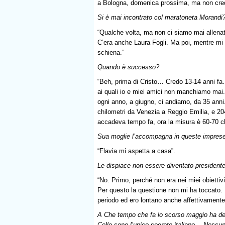
a Bologna, domenica prossima, ma non credo 
Si è mai incontrato col maratoneta Morandi
“Qualche volta, ma non ci siamo mai allena
C’era anche Laura Fogli. Ma poi, mentre mi 
schiena.”
Quando è successo?
“Beh, prima di Cristo… Credo 13-14 anni fa. 
ai quali io e miei amici non manchiamo mai. 
ogni anno, a giugno, ci andiamo, da 35 anni
chilometri da Venezia a Reggio Emilia, e 20
accadeva tempo fa, ora la misura è 60-70 ch
Sua moglie l’accompagna in queste impres
“Flavia mi aspetta a casa”.
Le dispiace non essere diventato president
“No. Primo, perché non era nei miei obiettiv
Per questo la questione non mi ha toccato. 
periodo ed ero lontano anche affettivamente 
A Che tempo che fa lo scorso maggio ha de
Colle sono l’unico segreto italiano… Ness