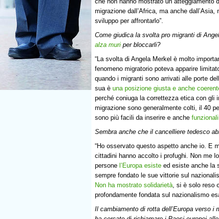
che non hanno mostrato un atteggiamento di
migrazione dall’Africa, ma anche dall’Asia, n
sviluppo per affrontarlo”.
Come giudica la svolta pro migranti di Ange
alza muri
per bloccarli?
“La svolta di Angela Merkel è molto important
fenomeno migratorio poteva apparire limitato
quando i migranti sono arrivati alle porte de
sua è
una posizione giusta e anche coerent
perché coniuga la correttezza etica con gli in
migrazione sono generalmente colti, il 40 pe
sono più facili da inserire e anche
funzionali
Sembra anche che il cancelliere tedesco abb
“Ho osservato questo aspetto anche io. E m
cittadini hanno accolto i profughi. Non me 
persone
l’Europa esiste
ed esiste anche la s
sempre fondato le sue vittorie sul nazionali
Non ha mostrato solidarietà
, si è solo reso 
profondamente fondata sul nazionalismo es
Il cambiamento di rotta dell’Europa verso i
ha cercato di richiamare i Paesi europei alle