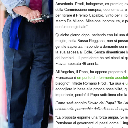
Ansedonia. Prodi, bolognese, ex premier, e
della Commissione europea, economista, è
per ritirare il Premio Capalbio, vinto per il li
Marco Da Milano, Missione incompiuta, e per
confusione globale”.
Qualche giorno dopo, parlando con lui una
moglie, nella Bassa Reggiana, non si possono
gentile sapienza, risponde a domande sui mi
la sua ascesa al Colle. Senza dimenticare la 
dei bambini – il presidente ha sei nipoti ai q
Flavia, sposata 46 anni fa.
All’Angelus, il Papa, ha appena proposto di
Francesco è
un punto di riferimento assolut
bisogno”, riflette Romano Prodi. “La sua è
u
accogliere in base alla propria possibilità,
importante, perché il Papa sottolinea che la
Come sarà accolto l’invito del Papa? Tra l’al
chiesto alle parrocchie della diocesi di ospit
“La proposta esprime una forza ampia. Si riv
Pensiamo ai governanti di paesi come l’Unghe