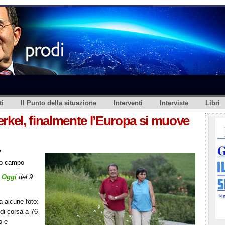
i
Il Punto della situazione
Interventi
Interviste
Libri
erkel, finalmente l’Europa si muove
”
to campo
u
Oggi
del 9
 alcune foto:
 di corsa a 76
o e