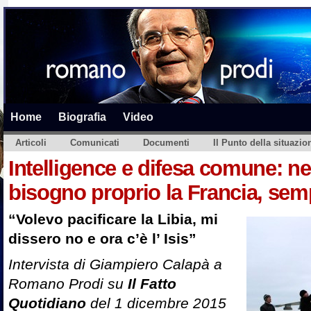
Home
Biografia
Video
Articoli
Comunicati
Documenti
Il Punto della situazio
Intelligence e difesa comune: n
bisogno proprio la Francia, sem
“Volevo pacificare la Libia, mi
dissero no e ora c’è l’ Isis”
Intervista di Giampiero Calapà a
Romano Prodi su
Il Fatto
Quotidiano
del 1 dicembre 2015