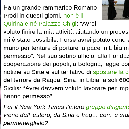
Ha un grande rammarico Romano
Prodi in questi giorni,
non è il
Quirinale né Palazzo Chigi
: “Avrei
voluto finire la mia attività aiutando un proc
mi è stato possibile. Forse avrei potuto con
mano per tentare di portare la pace in Libia 
permesso”. Nel suo sobrio ufficio, alla Fondaz
cooperazione dei popoli, a Bologna, legge c
notizie su Sirte e sul tentativo di
spostare la c
del terrore da Raqqa, Siria, in Libia, a soli 60
Sicilia: “Avrei davvero voluto lavorare per im
hanno permesso”.
Per il New York Times l’intero
gruppo dirigente
viene dall’ estero, da Siria e Iraq… com’ è sta
permetterglielo?