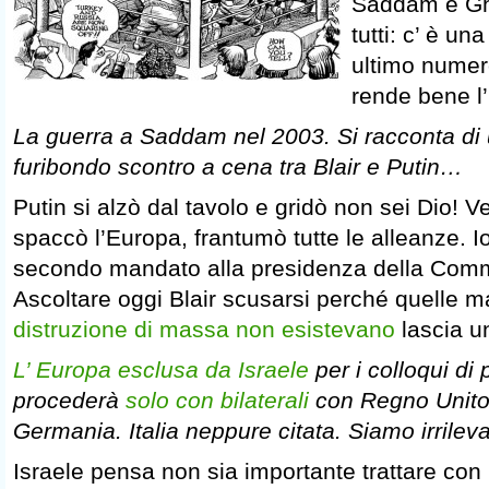
Saddam e Ghe
tutti: c’ è una
ultimo numer
rende bene l’
La guerra a Saddam nel 2003. Si racconta di
furibondo scontro a cena tra Blair e Putin…
Putin si alzò dal tavolo e gridò non sei Dio! Ve
spaccò l’Europa, frantumò tutte le alleanze. Io
secondo mandato alla presidenza della Com
Ascoltare oggi Blair scusarsi perché quelle 
distruzione di massa non esistevano
lascia u
L’ Europa esclusa da Israele
per i colloqui di 
procederà
solo con bilaterali
con Regno Unito,
Germania. Italia neppure citata. Siamo irrileva
Israele pensa non sia importante trattare con l