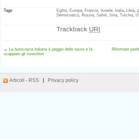
Tags
Egitto
,
Europa
,
Francia
,
Israele
,
Italia
,
Libia
,
p
Democratico
,
Russia
,
Sahel
,
Siria
,
Turchia
,
U
Trackback
URI
←
La burocrazia italiana è peggio delle tasse e fa
Riformare partit
scappare gli investitori
Articoli - RSS
|
Privacy policy