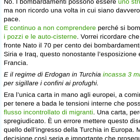
No. I bombardamenti possono essere
uno str
ma non ricordo una volta in cui siano davvero 
pace.
E continuo a non comprendere
perché si bo
i pozzi e le auto-cisterne
. Vorrei ricordare che
fronte Nato il 70 per cento dei bombardament
Siria e Iraq, questo nonostante l’esposizione 
Francia.
E il regime di Erdogan in Turchia
incassa 3 mi
per sigillare i confini ai profughi.
Era l’unica carta in mano agli europei, a comi
per tenere a bada le tensioni interne che po
flusso incontrollato di migranti
. Una carta, pe
spregiudicato. È un errore mettere questo di
quello dell’ingresso della Turchia in Europa. 
decisione così seria e importante che proseg