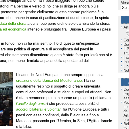
 allo sviluppo africano ma il peso maggiore non può che cadere
Mese
storici ma perché è verso di noi che si dirige (e ancora più si
 premessa per gestire civilmente questo enorme problema è la
 che, anche in caso di pacificazione di questo paese, la spinta
data della storia
a cui si può porre ordine solo cambiando la storia,
Art
ca ed economica
intenso e prolungato fra l’Unione Europea e i paesi
E
I
Co
 in fondo, non ci ha mai sentito. Ho di questo un’esperienza
Do
Il 
are una politica di apertura e di accoglienza dei paesi in
sit
esi che sembrano dimenticare quanto è stato fatto per loro) non si è
Int
icana, nemmeno limitata ai paesi della sponda sud del
Int
Lib
Not
I leader del Nord Europa si sono sempre opposti alla
creazione della Banca del Mediterraneo
. Hanno
ugualmente respinto il progetto di creare università
L’o
comuni con professori e studenti europei ed africani. Non
tra
è stato nemmeno preso in esame un progetto ( chiamato
as
Pax
l’anello degli amici
) che prevedeva la possibilità di
co
accordi bilaterali e volontari
fra l’Unione Europea e tutti i
del
paesi con essa confinanti, dalla Bielorussia fino al
Art
e p
Marocco, passando per l’Ucraina, la Siria, l’Egitto, Israele
Bol
e la Libia.
fol