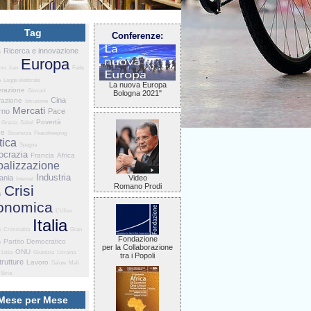
Tag
Conferenze:
Ricerca e innovazione
e
Europa
smo
Iran
Fede
a
Legge elettorale
La nuova Europa
razione
Giovani
Bologna 2021"
Cina
razione
Istruzione
Mercati
rno
Pace
Povertà
Grecia
Sahel
he
Sicurezza
Peacekeeping
tica
Spagna
crazia
Francia
Africa
balizzazione
Industria
ania
Video
Internet
Romano Prodi
Crisi
a
onomica
L'Ulivo
Italia
e
Criminalità
Gran
Fondazione
Partito Democratico
a
per la Collaborazione
ONU
Libia
Giustizia
Ucraina
tra i Popoli
trutture
Lavoro
Salute
Mali
Siria
Mese per Mese