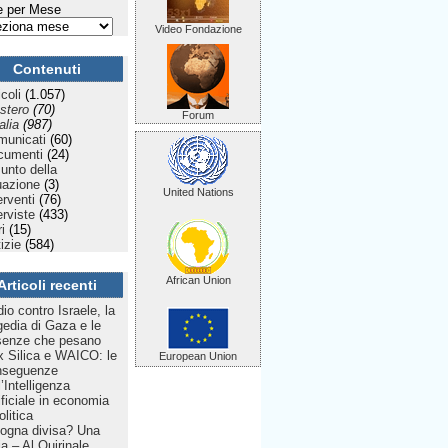
 per Mese
Video Fondazione
Contenuti
icoli
(1.057)
stero
(70)
Forum
talia
(987)
municati
(60)
cumenti
(24)
Punto della
uazione
(3)
United Nations
erventi
(76)
erviste
(433)
ri
(15)
izie
(584)
African Union
Articoli recenti
dio contro Israele, la
gedia di Gaza e le
senze che pesano
 Silica e WAICO: le
European Union
nseguenze
l’Intelligenza
ificiale in economia
olitica
ogna divisa? Una
lia – Al Quirinale