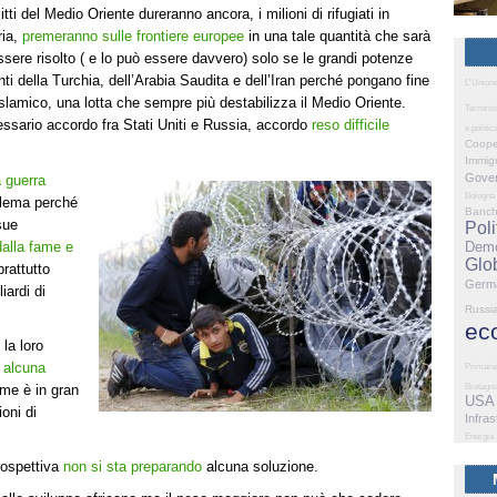
ti del Medio Oriente dureranno ancora, i milioni di rifugiati in
ria,
premeranno sulle frontiere europee
in una tale quantità che sarà
sere risolto ( e lo può essere davvero) solo se le grandi potenze
ti della Turchia, dell’Arabia Saudita e dell’Iran perché pongano fine
L'Union
islamico, una lotta che sempre più destabilizza il Medio Oriente.
Terrori
essario accordo fra Stati Uniti e Russia, accordo
reso difficile
e politic
Coope
Immig
Gove
a guerra
Bologna
oblema perché
Banc
sue
Poli
dalla fame e
Demo
Glo
rattutto
Germ
iardi di
Russi
ec
la loro
o
alcuna
Primari
ome è in gran
Bretagn
USA
oni di
Infras
Energia
prospettiva
non si sta preparando
alcuna soluzione.