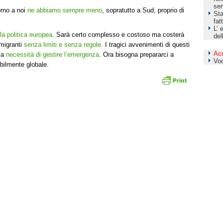
ser
torno a noi
ne abbiamo sempre meno
, sopratutto a Sud, proprio di
Sta
fat
L’ 
a politica europea
. Sarà certo complesso e costoso ma costerà
del
 migranti
senza limiti e senza regole
. I tragici avvenimenti di questi
Ac
lla
necessità di gestire l’emergenza
. Ora bisogna prepararci a
Vo
ibilmente globale.