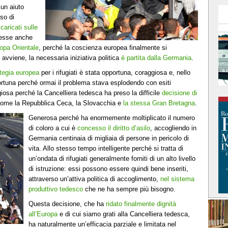
 un aiuto
so di
caricati sulle
desse anche
ropa Orientale
, perché la coscienza europea finalmente si
vviene, la necessaria iniziativa politica
è partita dalla Germania
.
tegia europea
per i rifugiati è stata opportuna, coraggiosa e, nello
rtuna perché ormai il problema stava esplodendo con esiti
giosa perché la Cancelliera tedesca ha preso la difficile
decisione di
ti come la Repubblica Ceca, la Slovacchia e
la stessa Gran Bretagna
.
Generosa perché ha enormemente moltiplicato il numero
di coloro a cui è
concesso il diritto d’asilo
, accogliendo in
Germania centinaia di migliaia di persone in pericolo di
vita. Allo stesso tempo intelligente perché si tratta di
un’ondata di rifugiati generalmente forniti di un alto livello
di istruzione: essi possono essere quindi bene inseriti,
attraverso un’attiva politica di accoglimento,
nel sistema
produttivo tedesco
che ne ha sempre più bisogno.
Questa decisione, che ha
ridato finalmente dignità
all’Europa
e di cui siamo grati alla Cancelliera tedesca,
ha naturalmente un’efficacia parziale e limitata nel