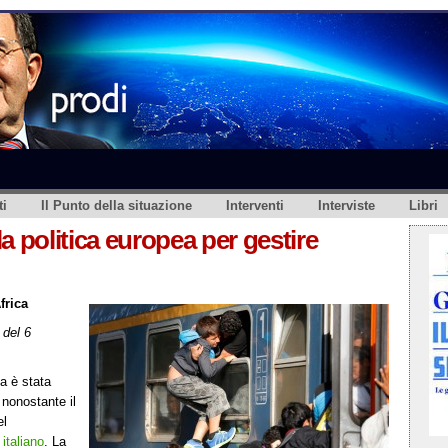
i
Il Punto della situazione
Interventi
Interviste
Libri
a politica europea per gestire
frica
del 6
pa è stata
 nonostante il
el
italiano
. La