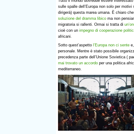
Tutto il mondo dovrebbe essere interessato
sulle spalle dell’Europa non solo per motivi 
dirigerà) questa marea umana. È chiaro che
soluzione del dramma libico
ma non pensiamo
migratoria si rallenti. Ormai si tratta di
un’on
cioè con un
impegno di cooperazione politi
africani.
Sotto quest’aspetto
l’Europa non ci sente
e,
personale. Mentre è stato possibile organizz
precedenza parte dell’Unione Sovietica ( pa
mai trovato un accordo
per una politica afr
mediterraneo.