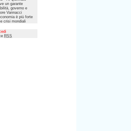
ve un garante
bilità, governo e
tore Vannacci
economia è più forte
le crisi mondiali
cedi
ce
RSS