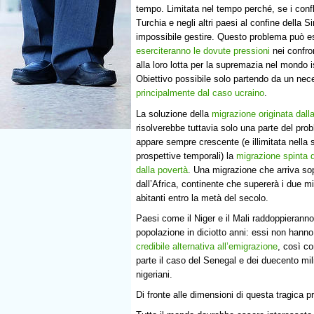
tempo. Limitata nel tempo perché, se i conflit
Turchia e negli altri paesi al confine della Si
impossibile gestire. Questo problema può es
eserciteranno le dovute pressioni
nei confron
alla loro lotta per la supremazia nel mondo 
Obiettivo possibile solo partendo da un nec
principalmente dal caso ucraino
.
La soluzione della
migrazione originata dall
risolverebbe tuttavia solo una parte del pr
appare sempre crescente (e illimitata nella 
prospettive temporali) la
migrazione spinta 
dalla povertà
. Una migrazione che arriva sop
dall’Africa, continente che supererà i due mil
abitanti entro la metà del secolo.
Paesi come il Niger e il Mali raddoppieranno 
popolazione in diciotto anni: essi non hann
credibile alternativa all’emigrazione
, così c
parte il caso del Senegal e dei duecento mili
nigeriani.
Di fronte alle dimensioni di questa tragica 