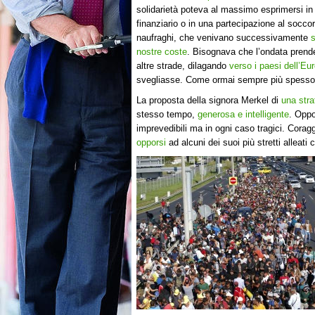
solidarietà poteva al massimo esprimersi in
finanziario o in una partecipazione al soccor
naufraghi, che venivano successivamente
s
nostre coste
. Bisognava che l’ondata pren
altre strade, dilagando
verso i paesi dell’Eu
svegliasse. Come ormai sempre più spesso a
La proposta della signora Merkel di
una stra
stesso tempo,
generosa e intelligente
. Oppo
imprevedibili ma in ogni caso tragici. Corag
opporsi
ad alcuni dei suoi più stretti allea