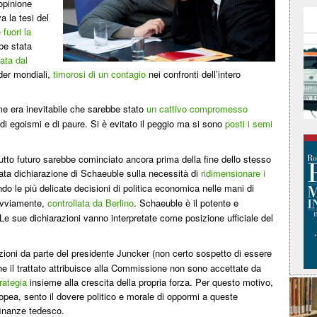
opinione
a la tesi del
 fuori la
be stata
ata dal
ader mondiali,
timorosi di un contagio
nei confronti dell’intero
me era inevitabile che sarebbe stato
un cattivo compromesso
 di egoismi e di paure. Si
evitato il peggio ma si sono
posti i semi
è
utto futuro sarebbe cominciato ancora prima della fine dello stesso
ata dichiarazione di Schaeuble sulla necessit
di
ridimensionare i
à
ndo le pi
delicate decisioni di politica economica nelle mani di
ù
 ovviamente,
controllata da Berlino
. Schaeuble
il potente e
è
Le sue dichiarazioni vanno interpretate come posizione ufficiale del
azioni da parte del presidente Juncker (non certo sospetto di essere
che il trattato attribuisce alla Commissione non sono accettate da
rategia
insieme alla crescita della propria forza. Per questo motivo,
ea, sento il dovere politico e morale di oppormi a queste
 finanze tedesco.