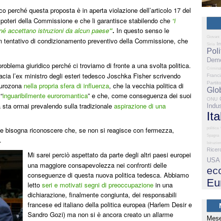
ico perch
questa proposta
in aperta violazione dell’articolo 17 del
é
è
 poteri della Commissione e che li garantisce stabilendo che
“i
n
accettano istruzioni da alcun paese
“
.
In questo senso le
é
Giovani
 tentativo di condizionamento preventivo della Commissione, che
I
Siria
Poli
Demo
 problema giuridico perch
ci troviamo di fronte a una svolta politica.
é
Criminal
acia l’ex ministro degli esteri tedesco Joschka Fisher scrivendo
Franc
Partit
Eurozona
nella propria sfera di influenza
, che la vecchia politica di
Glo
“
inguaribilmente euroromantica
” e che, come conseguenza dei suoi
ONU
a sta ormai prevalendo sulla tradizionale
aspirazione di una
Indus
Ita
ble bisogna riconoscere che, se non si reagisce con fermezza,
politica
Spagna
.
Istruzio
Ricer
Mi sarei perci
aspettato da parte degli altri paesi europei
ò
USA
una maggiore consapevolezza nei confronti delle
ec
conseguenze di questa nuova politica tedesca. Abbiamo
Eu
letto
seri e motivati segni di preoccupazione
in una
dichiarazione, finalmente congiunta, dei responsabili
francese ed italiano della politica europea (Harlem Desir e
Sandro Gozi) ma non si
ancora creato un allarme
è
Mese