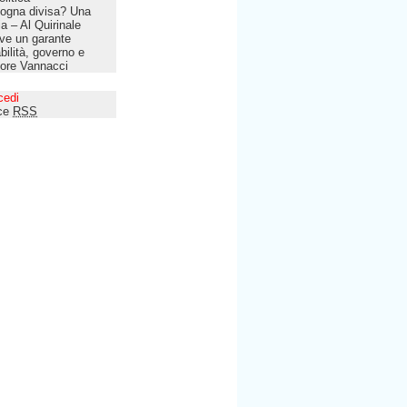
ogna divisa? Una
lia – Al Quirinale
ve un garante
bilità, governo e
tore Vannacci
cedi
ce
RSS