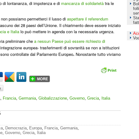
 di lontananza, di impotenza e di
mancanza di solidariet
tra le
à
Bol
fol
ser
Sta
: non possiamo permetterci il lusso di
aspettare il referendum
fat
 ciascuno dei 28 paesi dell’Unione. Il chiarimento deve essere iniziato
cia e Italia
lo pu
mettere in agenda con la necessaria urgenza.
ò
Ac
Vo
ia preliminare che
a nessun Paese pu
essere richiesto di
ò
’integrazione
europea- trasferimenti di sovranit
se non a istituzioni
à
 sono controllate dal Parlamento Europeo
.
Nonostante tutto viviamo
a
,
Francia
,
Germania
,
Globalizzazione
,
Governo
,
Grecia
,
Italia
5
ca
,
Democrazia
,
Europa
,
Francia
,
Germania
,
ne
,
Governo
,
Grecia
,
Italia