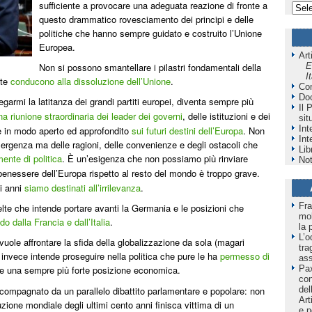
sufficiente a provocare una adeguata reazione di fronte a
questo drammatico rovesciamento dei principi e delle
politiche che hanno sempre guidato e costruito l’Unione
Europea.
Art
Non si possono smantellare i pilastri fondamentali della
E
I
te
conducono alla dissoluzione dell’Unione
.
Co
Do
garmi la latitanza dei grandi partiti europei, diventa sempre pi
ù
Il 
a riunione
straordinaria dei leader dei governi
, delle istituzioni e dei
sit
Int
te in modo aperto ed approfondito
sui futuri destini dell’Europa
. Non
Int
i emergenza ma delle ragioni, delle convenienze e degli ostacoli che
Lib
mente di politica
.
un’esigenza che non possiamo pi
rinviare
È
ù
Not
i benessere dell’Europa rispetto al resto del mondo
troppo grave.
è
mi anni
siamo destinati all’irrilevanza
.
Fra
te che intende portare avanti la Germania e le posizioni che
mol
o dalla Francia e dall’Italia
.
la 
L’o
ole affrontare la sfida della globalizzazione da sola (magari
tra
 invece intende proseguire nella politica che pure le ha
permesso di
as
Pax
re una sempre pi
forte posizione economica.
ù
co
del
ccompagnato da un parallelo dibattito
parlamentare e popolare: non
Art
uzione mondiale degli ultimi cento anni finisca vittima di un
e p