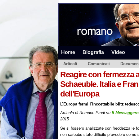
Home
Biografia
Video
Articoli
Comunicati
Document
Reagire con fermezza all
Schaeuble. Italia e Fra
dell’Europa
L’Europa fermi l’inccettabile blitz tedesc
Articolo di Romano Prodi su
Il Messaggero
2015
Se si fossero analizzate con freddezza le fo
non sarebbe stato difficile prevedere come 