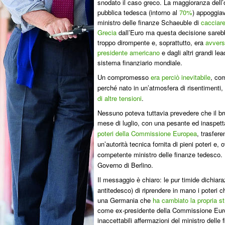
snodato il caso greco. La maggioranza dell’
pubblica tedesca (intorno al
70%
) appoggiav
ministro delle finanze Schaeuble di
cacciare
Grecia
dall’Euro ma questa decisione sareb
troppo dirompente e, soprattutto, era
avvers
presidente americano
e dagli altri grandi le
sistema finanziario mondiale.
Un compromesso
era perci
inevitabile
, co
ò
perch
nato in un’atmosfera di risentimenti,
é
di altre tensioni
.
Nessuno poteva tuttavia prevedere che il br
mese di luglio, con una pesante ed inaspett
poteri della Commissione Europea
, trasfere
un’autorit
tecnica fornita di pieni poteri e,
à
competente ministro delle
finanze tedesco. 
Governo di Berlino.
Il messaggio
chiaro: le pur timide dichiar
è
antitedesco) di riprendere in mano i poteri 
una Germania che
ha cambiato la propria st
come ex-presidente della Commissione Europ
inaccettabili affermazioni del ministro delle