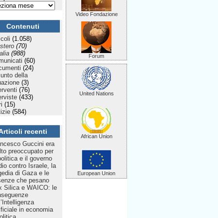
Video Fondazione
Contenuti
icoli
(1.058)
stero
(70)
talia
(988)
Forum
municati
(60)
cumenti
(24)
Punto della
uazione
(3)
erventi
(76)
United Nations
erviste
(433)
ri
(15)
izie
(584)
Articoli recenti
African Union
ncesco Guccini era
to preoccupato per
politica e il governo
dio contro Israele, la
gedia di Gaza e le
European Union
senze che pesano
 Silica e WAICO: le
nseguenze
l’Intelligenza
ificiale in economia
olitica