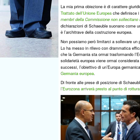
La
mia prima obiezione
di carattere giurid
è
Trattato dell’Unione Europea
che definisce i
membri della Commissione non sollecitano 
dichiarazioni di Schaeuble suonano come un
l’architrave della costruzione europea.
è
Non possiamo per
limitarci a sollevare un
ò
Lo ha messo in rilievo con drammatica effic
che la Germania sta ormai trasformando l’
solidariet
europea viene ormai considerata 
à
successi, l’obiettivo di un’Europa germanic
Germania europea
.
Di fronte a
lle prese di posizione di Schaeu
l’Eurozona arriver
presto al punto di rottura
à