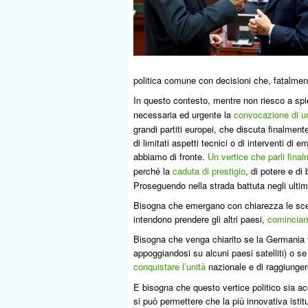
politica comune con decisioni che, fatalmen
In que
sto contesto, mentre non riesco a spie
necessaria ed urgente la
convocazione di un
grandi partiti europei, che discuta finalmen
di limitati aspetti tecnici o di interventi d
abbiamo di fronte.
Un vertice che parli final
perch
la
caduta di prestigio
, di potere e d
é
Proseguendo nella strada battuta negli ulti
Bisogna che emergano con chiarezza le scel
intendono prendere gli altri paesi,
cominciand
Bisogna che venga chiarito se la Germania vu
appoggiandosi su alcuni paesi satelliti) o se
conquistare l’unit
nazionale e di raggiunge
à
E bisogna che questo vertice politico sia a
si pu
permettere che la pi
innovativa istit
ò
ù