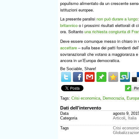
populismo alimentato da un crescente senso
istituzioni europee.
La presente paralisi
non pu
durare a lungo
ò
britannico
o i prossimi risultati elettorali di
ora. Soltanto
una richiesta congiunta di Fran
Deve essere comunque messo in chiaro in v
accettare
sulla base dei patti fondanti
dell
–
sovranazionali che votano a maggioranza e
ancora in un’Europa democratica.
Be Sociable, Share!
Tags:
Crisi economica
,
Democrazia
,
Europ
Dati dell'intervento
Data
agosto 9, 201
Categoria
Articoli
,
Italia
Tags
Crisi economi
Globalizzazio