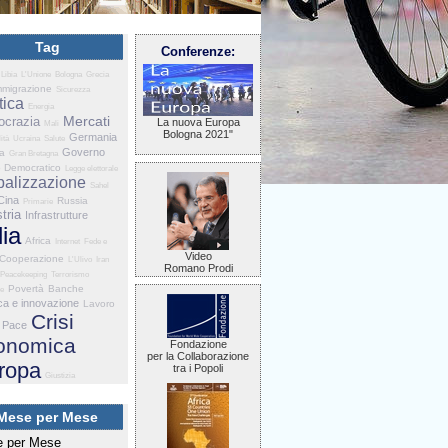
Tag
Conferenze:
Libia
L'Unione
Bologna
Grecia
mmigrazione
Sicurezza
tica
Energia
Mercati
crazia
La nuova Europa
Mali
Bologna 2021"
Germania
ità
Ucraina
Salute
Governo
ia
Gran Bretagna
o Democratico
Legge elettorale
balizzazione
Sahel
Cina
Russia
Primarie
tria
Infrastrutture
lia
Africa
Internet
Fede e
Video
Cooperazione
L'Ulivo
Iran
Romano Prodi
Peacekeeping
Terrorismo
Povertà
Banche
ne
ca e innovazione
Lavoro
Crisi
Pace
onomica
Fondazione
per la Collaborazione
ropa
tra i Popoli
Giustizia
Mese per Mese
 per Mese